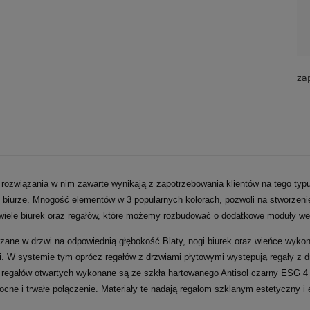
za
ozwiązania w nim zawarte wynikają z zapotrzebowania klientów na tego typ
iurze. Mnogość elementów w 3 popularnych kolorach, pozwoli na stworzenie 
ele biurek oraz regałów, które możemy rozbudować o dodatkowe moduły wedle
ne w drzwi na odpowiednią głębokość.Blaty, nogi biurek oraz wieńce wykon
i. W systemie tym oprócz regałów z drzwiami płytowymi występują regały z
ne regałów otwartych wykonane są ze szkła hartowanego Antisol czarny ESG 
e i trwałe połączenie. Materiały te nadają regałom szklanym estetyczny i 