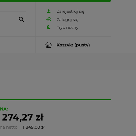
Zarejestruj się
Zaloguj się
Koszyk:
(pusty)
NA:
 274,27 zł
na netto:
1 849,00 zł