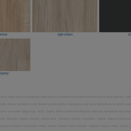
icze regały biurowe,przegrody,ścianki biurowe,modułowe,kontenerki metalowe,stół do biura,gabinetu, salki
ia,szafy aktowe metalowe, szafy biurowe na dokumenty i segregatory oraz szafy kartotekowe na teczki za
my na terenie całego kraju. Szafy , biurka, fotele i kontenerki dowozimy własnym transportem lub wysyła
amość, Wrocław, Legnica, Głogów, Jelenia Góra, Katowice, Kraków, Sosnowiec, Rybnik, Dąbrowa Górnicza,
Warszawa, Piotrków Trybunalski, Kielce, Radom, Rybnik, Opole, Poznań, Gdańsk, Olsztyn, Płock, Tarnów,