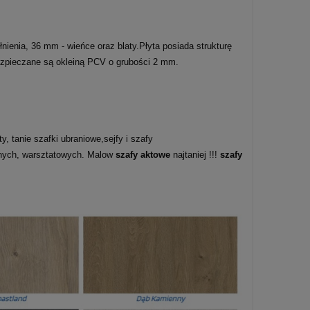
enia, 36 mm - wieńce oraz blaty.Płyta posiada strukturę
bezpieczane są okleiną PCV o grubości 2 mm.
, tanie szafki ubraniowe,sejfy i szafy
lnych, warsztatowych. Malow
szafy aktowe
najtaniej !!!
szafy