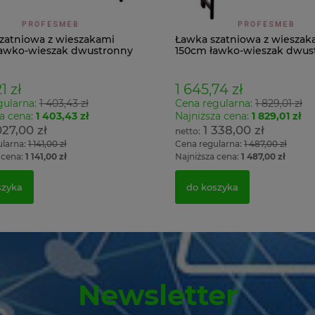
zatniowa z wieszakami
Ławka szatniowa z wieszak
awko-wieszak dwustronny
150cm ławko-wieszak dwus
Łsz2a
1 zł
1 645,74 zł
gularna:
1 403,43 zł
Cena regularna:
1 829,01 zł
a cena:
1 403,43 zł
Najniższa cena:
1 829,01 zł
027,00 zł
1 338,00 zł
ularna:
1 141,00 zł
Cena regularna:
1 487,00 zł
 cena:
1 141,00 zł
Najniższa cena:
1 487,00 zł
szyka
do koszyka
Newsletter