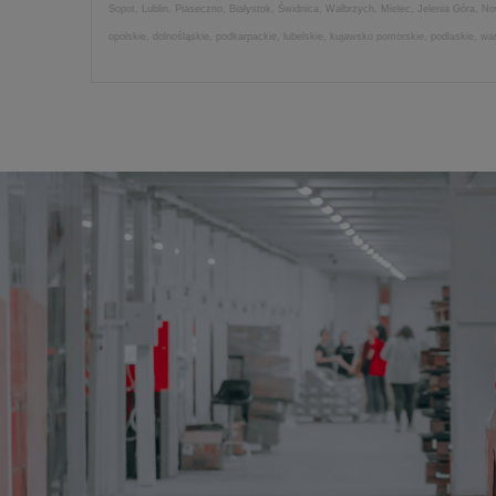
Sopot, Lublin, Piaseczno, Białystok, Świdnica, Wałbrzych, Mielec, Jelenia Góra, 
opolskie, dolnośląskie, podkarpackie, lubelskie, kujawsko pomorskie, podlaskie, w