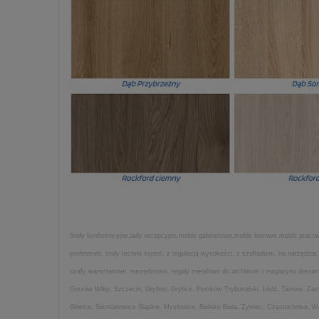
Stoły konferencyjne,lady recepcyjne,meble gabinetowe,meble biurowe,meble pracown
profesmeb, stoły techno expert, z regulacją wysokości, z szufladami, na narzędz
szafy warsztatowe, narzędziowe, regały metalowe do archiwum i magazynu dostarcza
Gorzów Wlkp, Szczecin, Gryfino, Gryfice, Piotrków Trybunalski, Łódź, Tarnów, Z
Gliwice, Siemianowice Śląskie, Mysłowice, Bielsko Biała, Żywiec, Częstochowa, 