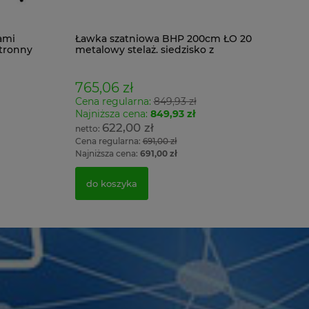
ami
Ławka szatniowa BHP 200cm ŁO 20
tronny
metalowy stelaż. siedzisko z
drewna
765,06 zł
Cena regularna:
849,93 zł
Najniższa cena:
849,93 zł
622,00 zł
Cena regularna:
691,00 zł
Najniższa cena:
691,00 zł
do koszyka