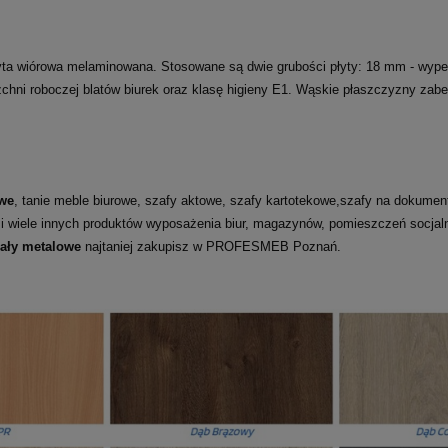
ta wiórowa melaminowana. Stosowane są dwie grubości płyty: 18 mm - wypełni
rzchni roboczej blatów biurek oraz klasę higieny E1. Wąskie płaszczyzny za
we
, tanie meble biurowe, szafy aktowe, szafy kartotekowe,szafy na dokumenty
 i wiele innych produktów wyposażenia biur, magazynów, pomieszczeń socja
gały metalowe
najtaniej zakupisz w PROFESMEB Poznań.