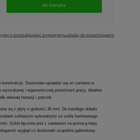
do koszyka
*
- Pole wymagane
pytaj o produkt
poleć znajomemu
dodaj do przechowalni
u konstrukcje. Doskonale sprawdzi się on zarówno w
wyszukanej i ergonomicznej przestrzeni pracy, idealnie
 własnej fantazji i potrzeb.
ane są z płyty o grubości 36 mm. Do każdego układu
 drzwiami szklanymi wykonanymi ze szkła hartowanego
4 mm. Szkło łączone jest z zawiasem za pomocą kleju
elegancki wygląd co doskonale uzupełnia gabinetowy