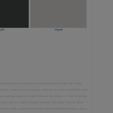
 konefrencyjnej i innych pomieszczeń,Stoły warsztatowe techno, light, malow,
wieszkowe, meble biurowe, warsztatowe, medyczne oraz szafki socjalne BHP a także
my spedycją na paletach do takich miast jak: Piła, Bydgoszcz, Toruń, Inowrocław,
 Tychy, Jaworzno, Słupsk, Koszalin, Kołobrzeg, Ruda Śląska, Chorzów, Bytom,
 Rzeszów, Mielec, Tarnowskie Góry, Konin, Grodzisk Mazowiecki, Rawicz, Leszno,