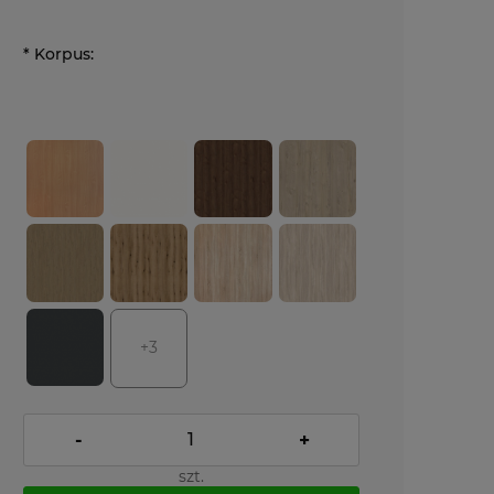
*
Korpus:
+3
-
+
szt.