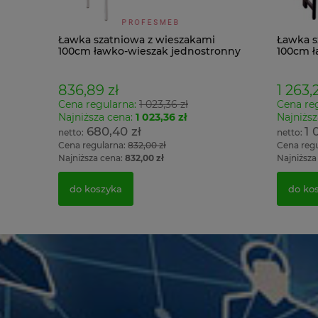
Ławka szatniowa z wieszakami
Ławka s
100cm ławko-wieszak jednostronny
100cm ł
Łsz1
Łsz2
836,89 zł
1 263,2
Cena regularna:
1 023,36 zł
Cena re
Najniższa cena:
1 023,36 zł
Najniższ
680,40 zł
1 
Cena regularna:
832,00 zł
Cena reg
Najniższa cena:
832,00 zł
Najniższa
do koszyka
do ko