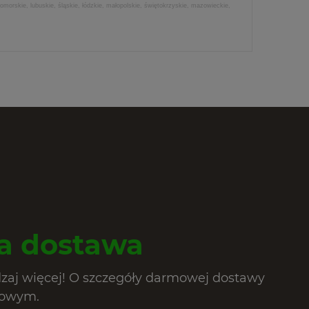
morskie, lubuskie, śląskie, łódzkie, małopolskie, świętokrzyskie, mazowieckie,
 dostawa
dzaj więcej! O szczegóły darmowej dostawy
lowym.