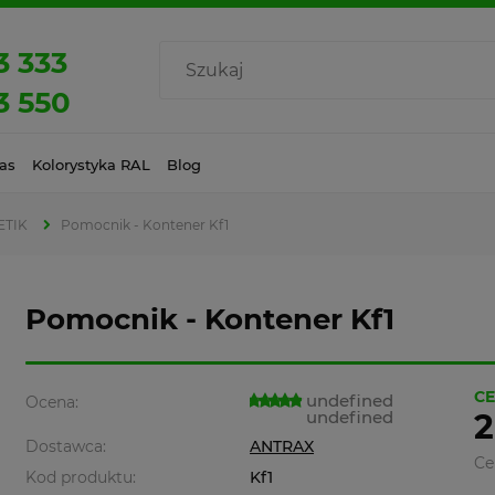
3 333
3 550
as
Kolorystyka RAL
Blog
ETIK
Pomocnik - Kontener Kf1
Pomocnik - Kontener Kf1
CE
undefined
Ocena:
undefined
2
Dostawca:
ANTRAX
Ce
Kod produktu:
Kf1