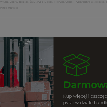
Nowy Sącz, Głogów, Zgorzelec, Żary, Nowa Sól, Lubin, Polkowice, Gniezno, województwa: wielkopolskie, po
armińsko mazurskie
Darmowa
Kup więcej i oszczę
pytaj w dziale hand