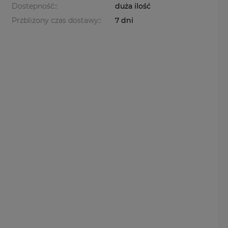
Dostepność::
duża ilość
Przbliżony czas dostawy::
7 dni