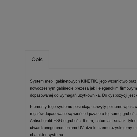
Opis
System mebli gabinetowych KINETIK, jego wzornictwo oraz r
nowoczesnym gabinecie prezesa jak i eleganckim firmowym b
dopasowanej do wymagań użytkownika. Do dyspozycji jest wi
Elementy tego systemu posiadają uchwyty poziome wpuszcza
regałów dopasowane są wieńce łączące o tej samej grubośc
Antisol grafit ESG o grubości 6 mm, natomiast ścianki tyl
utwardzonego promieniami UV, dzięki czemu uzyskujemy mocn
charakter systemu.