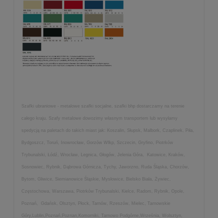
Szafki ubraniowe - metalowe szafki socjalne, szafki bhp dostarczamy na terenie
całego kraju. Szafy metalowe dowozimy własnym transportem lub wysyłamy
spedycją na paletach do takich miast jak: Koszalin, Słupsk, Malbork, Czaplinek, Piła,
Bydgoszcz, Toruń, Inowrocław, Gorzów Wlkp, Szczecin, Gryfino, Piotrków
Trybunalski, Łódź, Wrocław, Legnica, Głogów, Jelenia Góra, Katowice, Kraków,
Sosnowiec, Rybnik, Dąbrowa Górnicza, Tychy, Jaworzno, Ruda Śląska, Chorzów,
Bytom, Gliwice, Siemianowice Śląskie, Mysłowice, Bielsko Biała, Żywiec,
Częstochowa, Warszawa, Piotrków Trybunalski, Kielce, Radom, Rybnik, Opole,
Poznań, Gdańsk, Olsztyn, Płock, Tarnów, Rzeszów, Mielec, Tarnowskie
Góry,Lublin,Poznań,Poznan,Komorniki, Tarnowo Podgórne,Września, Wolsztyn,