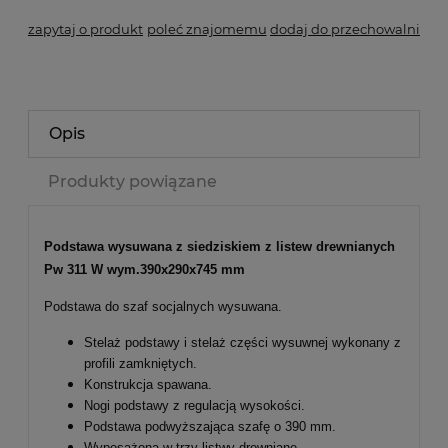
zapytaj o produkt
poleć znajomemu
dodaj do przechowalni
Opis
Produkty powiązane
Podstawa wysuwana z siedziskiem z listew drewnianych
Pw 311 W wym.390x290x745 mm
Podstawa do szaf socjalnych wysuwana.
Stelaż podstawy i stelaż części wysuwnej wykonany z
profili zamkniętych.
Konstrukcja spawana.
Nogi podstawy z regulacją wysokości.
Podstawa podwyższająca szafę o 390 mm.
Wyposażona w trzy listwy drewniane.