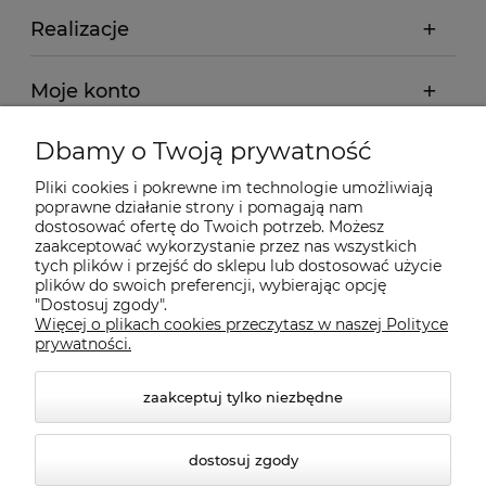
Realizacje
Moje konto
Dbamy o Twoją prywatność
Regulamin
Pliki cookies i pokrewne im technologie umożliwiają
poprawne działanie strony i pomagają nam
Dostawa - realizacja
dostosować ofertę do Twoich potrzeb. Możesz
zaakceptować wykorzystanie przez nas wszystkich
tych plików i przejść do sklepu lub dostosować użycie
Gwarancja i zwroty
plików do swoich preferencji, wybierając opcję
"Dostosuj zgody".
Więcej o plikach cookies przeczytasz w naszej Polityce
Pomoc
prywatności.
zaakceptuj tylko niezbędne
dostosuj zgody