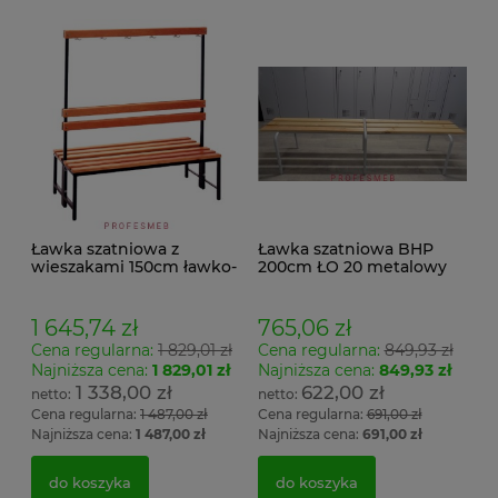
Ławka szatniowa z
Ławka szatniowa BHP
wieszakami 150cm ławko-
200cm ŁO 20 metalowy
wieszak dwustronny
stelaż. siedzisko z drewna
Łsz2a
1 645,74 zł
765,06 zł
Cena regularna:
1 829,01 zł
Cena regularna:
849,93 zł
Najniższa cena:
1 829,01 zł
Najniższa cena:
849,93 zł
1 338,00 zł
622,00 zł
Cena regularna:
1 487,00 zł
Cena regularna:
691,00 zł
Najniższa cena:
1 487,00 zł
Najniższa cena:
691,00 zł
do koszyka
do koszyka