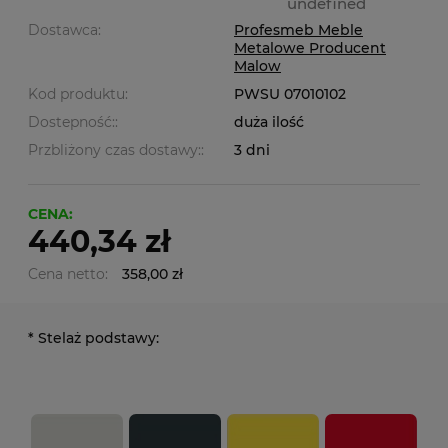
undefined
Dostawca:
Profesmeb Meble
Metalowe Producent
Malow
Kod produktu:
PWSU 07010102
Dostepność::
duża ilość
Przbliżony czas dostawy::
3 dni
CENA:
440,34 zł
Cena netto:
358,00 zł
*
Stelaż podstawy: