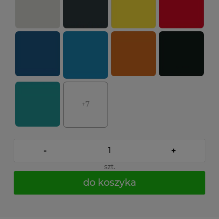
+7
-
+
szt.
do koszyka
*
- Pole wymagane