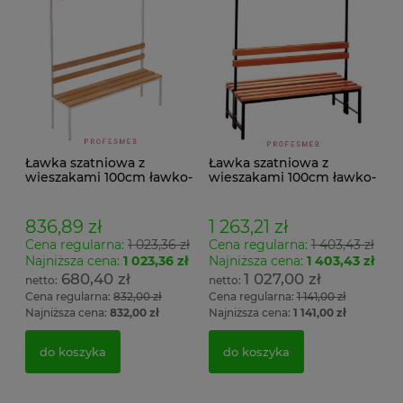
Ławka szatniowa z
Ławka szatniowa z
wieszakami 100cm ławko-
wieszakami 100cm ławko-
wieszak jednostronny
wieszak dwustronny Łsz2
Łsz1
836,89 zł
1 263,21 zł
Cena regularna:
1 023,36 zł
Cena regularna:
1 403,43 zł
Najniższa cena:
1 023,36 zł
Najniższa cena:
1 403,43 zł
680,40 zł
1 027,00 zł
Cena regularna:
832,00 zł
Cena regularna:
1 141,00 zł
Najniższa cena:
832,00 zł
Najniższa cena:
1 141,00 zł
do koszyka
do koszyka