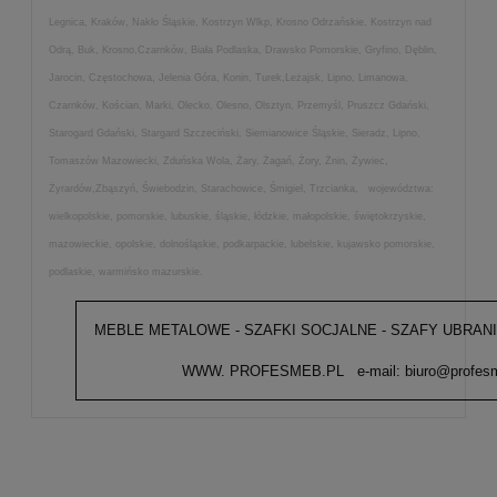
Legnica, Kraków, Nakło Śląskie, Kostrzyn Wlkp, Krosno Odrzańskie, Kostrzyn nad
Odrą, Buk, Krosno,Czarnków, Biała Podlaska, Drawsko Pomorskie, Gryfino, Dęblin,
Jarocin, Częstochowa, Jelenia Góra, Konin, Turek,Leżajsk, Lipno, Limanowa,
Czarnków, Kościan, Marki, Olecko, Olesno, Olsztyn, Przemyśl, Pruszcz Gdański,
Starogard Gdański, Stargard Szczeciński, Siemianowice Śląskie, Sieradz, Lipno,
Tomaszów Mazowiecki, Zduńska Wola, Żary, Żagań, Żory, Żnin, Żywiec,
Żyrardów,Zbąszyń, Świebodzin, Starachowice, Śmigiel, Trzcianka, województwa:
wielkopolskie, pomorskie, lubuskie, śląskie, łódzkie, małopolskie, świętokrzyskie,
mazowieckie, opolskie, dolnośląskie, podkarpackie, lubelskie, kujawsko pomorskie,
podlaskie, warmińsko mazurskie.
MEBLE METALOWE - SZAFKI SOCJALNE - SZAFY UBRANI
WWW. PROFESMEB.PL e-mail: biuro@profesmeb.p