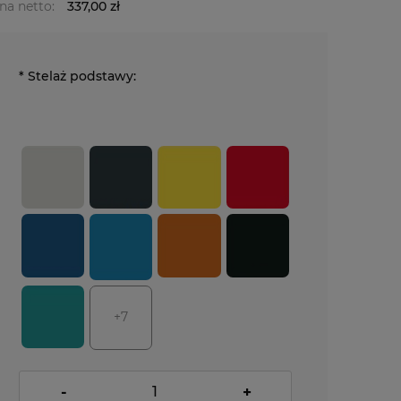
na netto:
337,00 zł
*
Stelaż podstawy:
+7
-
+