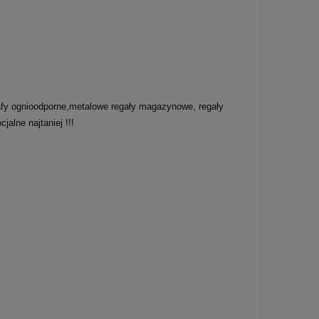
zafy ognioodporne,metalowe regały magazynowe, regały
jalne najtaniej !!!