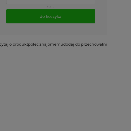
szt.
do koszyka
*
- Pole wymagane
pytaj o produkt
poleć znajomemu
dodaj do przechowalni