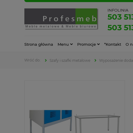
INFOLINIA
503 51
503 51
Strona główna
Menu
Promocje
*Kontakt
O n
Szafy i szafki metalowe
Wyposażenie doda