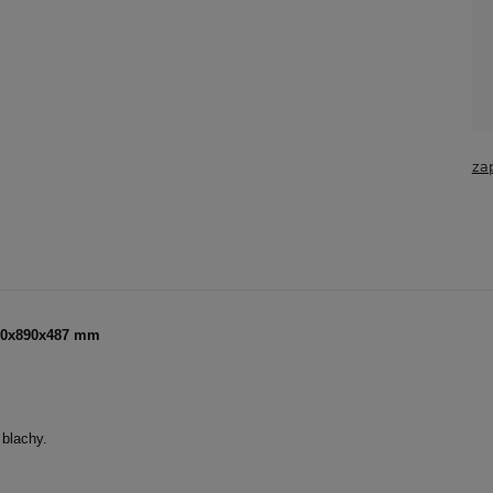
za
390x890x487 mm
 blachy.