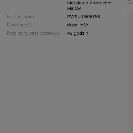
Ce
Metalowe Producent
Malow
Kod produktu:
PWSU 05010301
Dostepność::
duża ilość
Przbliżony czas dostawy::
48 godzin