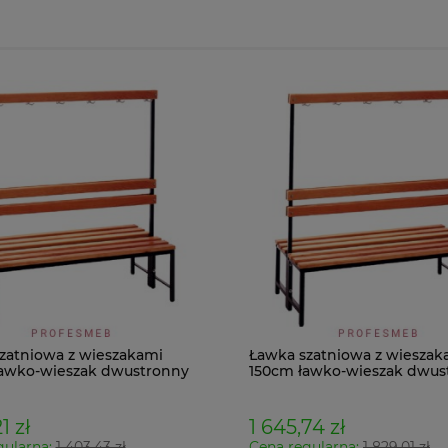
zatniowa z wieszakami
Ławka szatniowa z wieszak
awko-wieszak dwustronny
150cm ławko-wieszak dwus
Łsz2a
1 zł
1 645,74 zł
gularna:
1 403,43 zł
Cena regularna:
1 829,01 zł