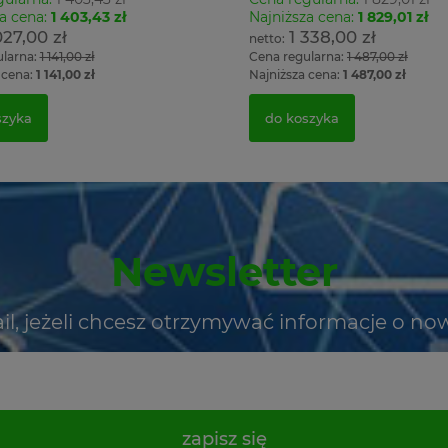
a cena:
1 403,43 zł
Najniższa cena:
1 829,01 zł
027,00 zł
1 338,00 zł
ularna:
1 141,00 zł
Cena regularna:
1 487,00 zł
 cena:
1 141,00 zł
Najniższa cena:
1 487,00 zł
szyka
do koszyka
Newsletter
il, jeżeli chcesz otrzymywać informacje o no
zapisz się