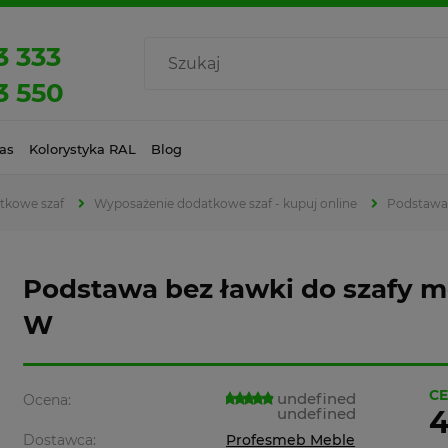
3 333
3 550
as
Kolorystyka RAL
Blog
tkowe szaf
Wyposażenie dodatkowe szaf - kupuj online
Podstawa 
Podstawa bez ławki do szafy m
W
CE
undefined
Ocena:
undefined
4
Dostawca:
Profesmeb Meble