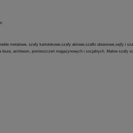
m.
meble metalowe, szafy kartotekowe,szafy aktowe,szafki ubraniowe,sejfy i s
nia biura, archiwum, pomieszczeń magazynowych i socjalnych.
Malow szafy soc