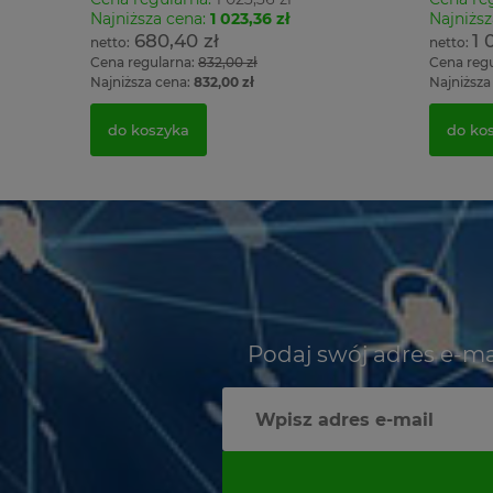
Najniższa cena:
1 023,36 zł
Najniższ
680,40 zł
1 
Cena regularna:
832,00 zł
Cena reg
Najniższa cena:
832,00 zł
Najniższa
do koszyka
do ko
Podaj swój adres e-ma