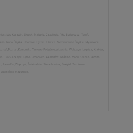
ast jak: Koszalin, Słupsk, Malbork, Czaplinek, Piła, Bydgoszcz, Toruń,
rzno, Ruda Śląska, Chorzów, Bytom, Gliwice, Siemianowice Śląskie, Mysłowice,
,Poznań,Poznan,Komorniki, Tarnowo Podgórne,Września, Wolsztyn, Legnica, Kraków,
in, Turek,Leżajsk, Lipno, Limanowa, Czarnków, Kościan, Marki, Olecko, Olesno,
ec, Żyrardów,Zbąszyń, Świebodzin, Starachowice, Śmigiel, Trzcianka,
e, warmińsko mazurskie.