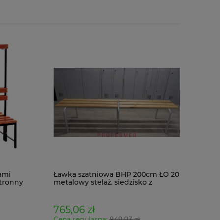
ami
Ławka szatniowa BHP 200cm ŁO 20
tronny
metalowy stelaż. siedzisko z
drewna
765,06 zł
Cena regularna:
849,93 zł