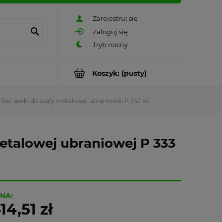
Zarejestruj się
Zaloguj się
Koszyk:
(pusty)
bez ławki do szafy metalowej ubraniowej P 333 W
etalowej ubraniowej P 333
NA:
14,51 zł