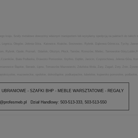
ałego kraju. Szafy metalowe dowozimy własnym transportem lub wysyłamy spedycją na paletach do takich mi
w, Legnica, Głogów, Jelenia Góra, Katowice, Kraków, Sosnowiec, Rybnik, Dąbrowa Górnicza, Tychy, Jawo
dom, Rybnik, Opole, Poznań, Gdańsk, Olsztyn, Płock, Tarnów, Rzeszów, Mielec, Tarnowskie Góry,Lublin
,Czarnków, Biała Podlaska, Drawsko Pomorskie, Gryfino, Dęblin, Jarocin, Częstochowa, Jelenia Góra, Kon
iemianowice Śląskie, Sieradz, Lipno, Tomaszów Mazowiecki, Zduńska Wola, Żary, Żagań, Żory, Żnin, Żywi
więtokrzyskie, mazowieckie, opolskie, dolnośląskie, podkarpackie, lubelskie, kujawsko pomorskie, podlaski
 UBRANIOWE - SZAFKI BHP - MEBLE WARSZTATOWE - REGAŁY
fesmeb.pl Dział Handlowy: 503-513-333, 503-513-550