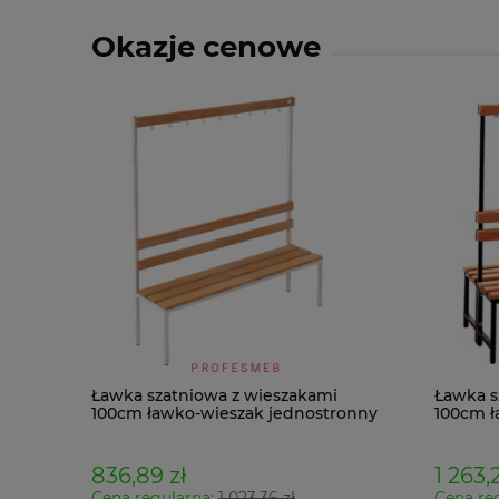
Okazje cenowe
Ławka szatniowa z wieszakami
Ławka s
100cm ławko-wieszak jednostronny
100cm ł
Łsz1
Łsz2
836,89 zł
1 263,2
Cena regularna:
1 023,36 zł
Cena re