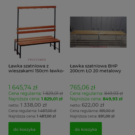
Ławka szatniowa z
Ławka szatniowa BHP
wieszakami 150cm ławko-
200cm ŁO 20 metalowy
wieszak dwustronny
stelaż. siedzisko z drewna
Łsz2a
1 645,74 zł
765,06 zł
Cena regularna:
1 829,01 zł
Cena regularna:
849,93 zł
Najniższa cena:
1 829,01 zł
Najniższa cena:
849,93 zł
1 338,00 zł
622,00 zł
Cena regularna:
1 487,00 zł
Cena regularna:
691,00 zł
Najniższa cena:
1 487,00 zł
Najniższa cena:
691,00 zł
do koszyka
do koszyka