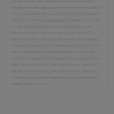
na terenie całego kraju. Szafy , biurka, fotele i kontenerki dowozimy własnym
transportem lub wysyłamy spedycją na paletach do takich miast jak: Piła, Bydgoszcz,
Toruń, Inowrocław, Gorzów Wlkp, Szczecin, Gryfino, Gryfice, Piotrków Trybunalski,
Łódź, Tarnów, Zamość, Wrocław, Legnica, Głogów, Jelenia Góra, Katowice, Kraków,
Sosnowiec, Rybnik, Dąbrowa Górnicza, Tychy, Jaworzno, Słupsk, Koszalin,
Kołobrzeg, Ruda Śląska, Chorzów, Bytom, Gliwice, Siemianowice Śląskie,
Mysłowice, Bielsko Biała, Żywiec, Częstochowa, Warszawa, Piotrków Trybunalski,
Kielce, Radom, Rybnik, Opole, Poznań, Gdańsk, Olsztyn, Płock, Tarnów, Rzeszów,
Mielec, Tarnowskie Góry, Konin, Grodzisk Mazowiecki, Rawicz, Leszno, Sopot,
Lublin, Piaseczno, Białystok, Świdnica, Wałbrzych, Mielec, Jelenia Góra, Nowy Sącz,
Głogów, Zgorzelec, Żary, Nowa Sól, Lubin, Polkowice, Gniezno, województwa:
wielkopolskie, pomorskie, lubuskie, śląskie, łódzkie, małopolskie, świętokrzyskie,
mazowieckie, opolskie, dolnośląskie, podkarpackie, lubelskie, kujawsko pomorskie,
podlaskie, warmińsko mazurskie