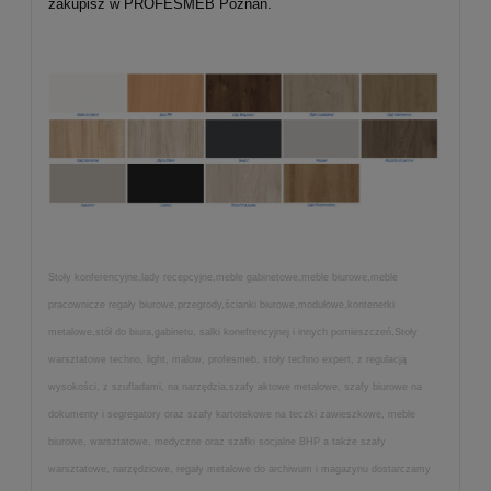
zakupisz w PROFESMEB Poznań.
Stoły konferencyjne,lady recepcyjne,meble gabinetowe,meble biurowe,meble
pracownicze regały biurowe,przegrody,ścianki biurowe,modułowe,kontenerki
metalowe,stół do biura,gabinetu, salki konefrencyjnej i innych pomieszczeń,Stoły
warsztatowe techno, light, malow, profesmeb, stoły techno expert, z regulacją
wysokości, z szufladami, na narzędzia,szafy aktowe metalowe, szafy biurowe na
dokumenty i segregatory oraz szafy kartotekowe na teczki zawieszkowe, meble
biurowe, warsztatowe, medyczne oraz szafki socjalne BHP a także szafy
warsztatowe, narzędziowe, regały metalowe do archiwum i magazynu dostarczamy