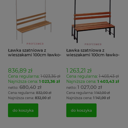
Ławka szatniowa z
Ławka szatniowa z
wieszakami 100cm ławko-
wieszakami 100cm ławko-
wieszak jednostronny
wieszak dwustronny Łsz2
Łsz1
836,89 zł
1 263,21 zł
Cena regularna:
1 023,36 zł
Cena regularna:
1 403,43 zł
Najniższa cena:
1 023,36 zł
Najniższa cena:
1 403,43 zł
680,40 zł
1 027,00 zł
Cena regularna:
832,00 zł
Cena regularna:
1 141,00 zł
Najniższa cena:
832,00 zł
Najniższa cena:
1 141,00 zł
do koszyka
do koszyka