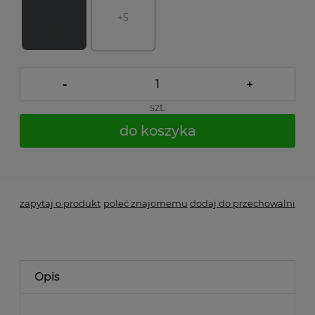
+5
-
+
szt.
do koszyka
*
- Pole wymagane
zapytaj o produkt
poleć znajomemu
dodaj do przechowalni
Opis