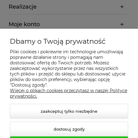
Realizacje
Moje konto
Dbamy o Twoją prywatność
Regulamin
Pliki cookies i pokrewne im technologie umożliwiają
poprawne działanie strony i pomagają nam
Dostawa - realizacja
dostosować ofertę do Twoich potrzeb. Możesz
zaakceptować wykorzystanie przez nas wszystkich
tych plików i przejść do sklepu lub dostosować użycie
Gwarancja i zwroty
plików do swoich preferencji, wybierając opcję
"Dostosuj zgody".
Więcej o plikach cookies przeczytasz w naszej Polityce
Pomoc
prywatności.
zaakceptuj tylko niezbędne
dostosuj zgody