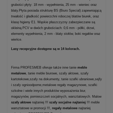
grubości płyty: 18 mm - wypełnienia, 25 mm - wieniec oraz
blaty.Płyta posiada strukturę BS (Biuro Special) zapewniającą
trwałość i gładkość powierzchni roboczej blatów biurek, oraz
klasę higieny E1. Wąskie płaszczyzny zabezpieczane są
okleiną PCV w dwóch grubościach: 0,6 mm - półki, drzwi,
elementy wypełnienia, 2 mm - blaty stołów, boki regałów oraz
wieńce.
Lasy recepcyjne dostępne są w 14 kolorach.
Firma PROFESMEB oferuje także inne tanie
meble
metalowe
, tanie meble biurowe, szafy aktowe, szafy
kartotekowe,szafy na dokumenty, tanie szafki ubraniowe,sejfy
i szafy ognioodporne,metalowe regały magazynowe, szafki
szkolne i wiele innych produktów wyposażenia biur,
magazynów, pomieszczeń socjalnych, warsztatowych. Malow
szafy aktowe
najtaniej !!!
szafy socjalne najtaniej
!!! meble
warsztatowe w promocji !!!,
regały metalowe
najtaniej