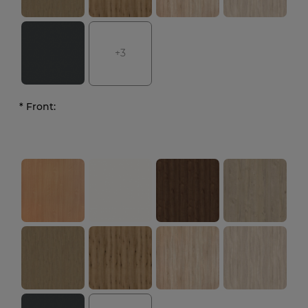
+3
*
Front: