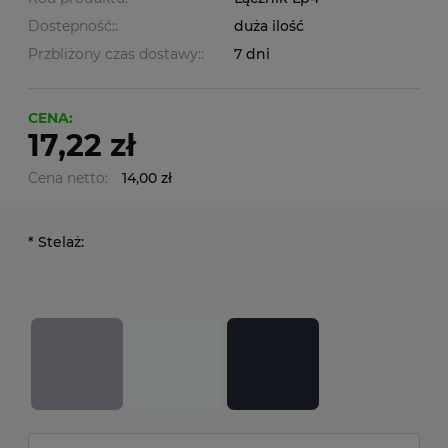
Dostepność::
duża ilość
Przbliżony czas dostawy::
7 dni
CENA:
17,22 zł
Cena netto:
14,00 zł
*
Stelaż: