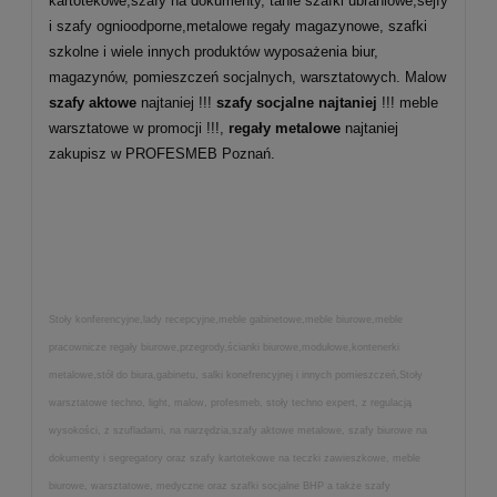
kartotekowe,szafy na dokumenty, tanie szafki ubraniowe,sejfy
i szafy ognioodporne,metalowe regały magazynowe, szafki
szkolne i wiele innych produktów wyposażenia biur,
magazynów, pomieszczeń socjalnych, warsztatowych. Malow
szafy aktowe
najtaniej !!!
szafy socjalne najtaniej
!!! meble
warsztatowe w promocji !!!,
regały metalowe
najtaniej
zakupisz w PROFESMEB Poznań.
Stoły konferencyjne,lady recepcyjne,meble gabinetowe,meble biurowe,meble
pracownicze regały biurowe,przegrody,ścianki biurowe,modułowe,kontenerki
metalowe,stół do biura,gabinetu, salki konefrencyjnej i innych pomieszczeń,Stoły
warsztatowe techno, light, malow, profesmeb, stoły techno expert, z regulacją
wysokości, z szufladami, na narzędzia,szafy aktowe metalowe, szafy biurowe na
dokumenty i segregatory oraz szafy kartotekowe na teczki zawieszkowe, meble
biurowe, warsztatowe, medyczne oraz szafki socjalne BHP a także szafy