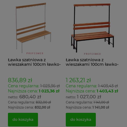
Ławka szatniowa z
Ławka szatniowa z
wieszakami 100cm ławko-
wieszakami 100cm ławko-
wieszak jednostronny
wieszak dwustronny Łsz2
Łsz1
836,89 zł
1 263,21 zł
Cena regularna:
1 023,36 zł
Cena regularna:
1 403,43 zł
Najniższa cena:
1 023,36 zł
Najniższa cena:
1 403,43 zł
680,40 zł
1 027,00 zł
Cena regularna:
832,00 zł
Cena regularna:
1 141,00 zł
Najniższa cena:
832,00 zł
Najniższa cena:
1 141,00 zł
do koszyka
do koszyka