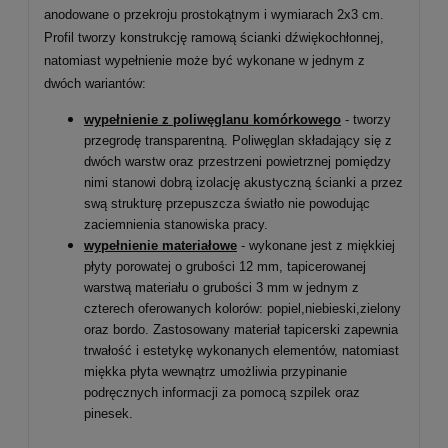
anodowane o przekroju prostokątnym i wymiarach 2x3 cm.
Profil tworzy konstrukcję ramową ścianki dźwiękochłonnej,
natomiast wypełnienie może być wykonane w jednym z
dwóch wariantów:
wypełnienie z poliwęglanu komórkowego
- tworzy
przegrodę transparentną. Poliwęglan składający się z
dwóch warstw oraz przestrzeni powietrznej pomiędzy
nimi stanowi dobrą izolację akustyczną ścianki a przez
swą strukturę przepuszcza światło nie powodując
zaciemnienia stanowiska pracy.
wypełnienie materiałowe
- wykonane jest z miękkiej
płyty porowatej o grubości 12 mm, tapicerowanej
warstwą materiału o grubości 3 mm w jednym z
czterech oferowanych kolorów: popiel,niebieski,zielony
oraz bordo. Zastosowany materiał tapicerski zapewnia
trwałość i estetykę wykonanych elementów, natomiast
miękka płyta
wewnątrz umożliwia przypinanie
podręcznych informacji za pomocą szpilek oraz
pinesek.