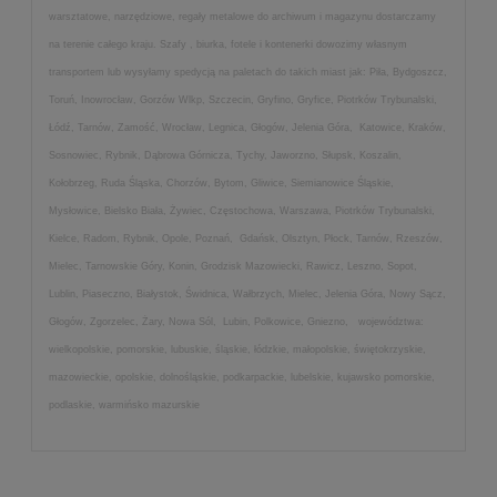
warsztatowe, narzędziowe, regały metalowe do archiwum i magazynu dostarczamy
na terenie całego kraju. Szafy , biurka, fotele i kontenerki dowozimy własnym
transportem lub wysyłamy spedycją na paletach do takich miast jak: Piła, Bydgoszcz,
Toruń, Inowrocław, Gorzów Wlkp, Szczecin, Gryfino, Gryfice, Piotrków Trybunalski,
Łódź, Tarnów, Zamość, Wrocław, Legnica, Głogów, Jelenia Góra, Katowice, Kraków,
Sosnowiec, Rybnik, Dąbrowa Górnicza, Tychy, Jaworzno, Słupsk, Koszalin,
Kołobrzeg, Ruda Śląska, Chorzów, Bytom, Gliwice, Siemianowice Śląskie,
Mysłowice, Bielsko Biała, Żywiec, Częstochowa, Warszawa, Piotrków Trybunalski,
Kielce, Radom, Rybnik, Opole, Poznań, Gdańsk, Olsztyn, Płock, Tarnów, Rzeszów,
Mielec, Tarnowskie Góry, Konin, Grodzisk Mazowiecki, Rawicz, Leszno, Sopot,
Lublin, Piaseczno, Białystok, Świdnica, Wałbrzych, Mielec, Jelenia Góra, Nowy Sącz,
Głogów, Zgorzelec, Żary, Nowa Sól, Lubin, Polkowice, Gniezno, województwa:
wielkopolskie, pomorskie, lubuskie, śląskie, łódzkie, małopolskie, świętokrzyskie,
mazowieckie, opolskie, dolnośląskie, podkarpackie, lubelskie, kujawsko pomorskie,
podlaskie, warmińsko mazurskie