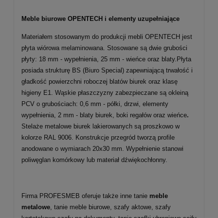
Meble biurowe OPENTECH i elementy uzupełniające
Materiałem stosowanym do produkcji mebli OPENTECH jest
płyta wiórowa melaminowana. Stosowane są dwie grubości
płyty: 18 mm - wypełnienia, 25 mm - wieńce oraz blaty.Płyta
posiada strukturę BS (Biuro Special) zapewniającą trwałość i
gładkość powierzchni roboczej blatów biurek oraz klasę
higieny E1. Wąskie płaszczyzny zabezpieczane są okleiną
PCV o grubościach: 0,6 mm - półki, drzwi, elementy
wypełnienia, 2 mm - blaty biurek, boki regałów oraz wieńce
.
Stelaże metalowe biurek lakierowanych są proszkowo w
kolorze RAL 9006. Konstrukcje przegród tworzą profile
anodowane o wymiarach 20x30 mm. Wypełnienie stanowi
poliwęglan komórkowy lub materiał dźwiękochłonny.
Firma PROFESMEB oferuje także inne tanie
meble
metalowe
, tanie meble biurowe, szafy aktowe, szafy