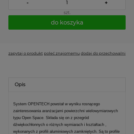
-
+
szt.
do koszyka
*
- Pole wymagane
zapytaj o produkt
poleć znajomemu
dodaj do przechowalni
Opis
System OPENTECH powstał w wyniku rosnącego
zainteresowania aranżacjami powierzchni wielowymiarowych
typu Open Space. Składa się on z przegród
dźwiękochłonnych o różnych wymiarach i kształtach ,
wykonanych z profili aluminiowych zamkniętych. Są to profile