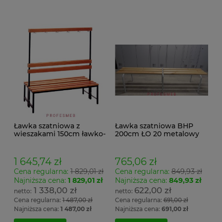
Ławka szatniowa z
Ławka szatniowa BHP
wieszakami 150cm ławko-
200cm ŁO 20 metalowy
wieszak dwustronny
stelaż. siedzisko z drewna
Łsz2a
1 645,74 zł
765,06 zł
Cena regularna:
1 829,01 zł
Cena regularna:
849,93 zł
Najniższa cena:
1 829,01 zł
Najniższa cena:
849,93 zł
1 338,00 zł
622,00 zł
Cena regularna:
1 487,00 zł
Cena regularna:
691,00 zł
Najniższa cena:
1 487,00 zł
Najniższa cena:
691,00 zł