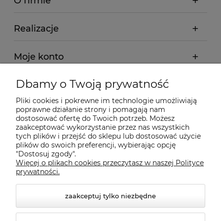
O firmie
Realizacje
Moje konto
Dbamy o Twoją prywatność
Regulamin
Pliki cookies i pokrewne im technologie umożliwiają
poprawne działanie strony i pomagają nam
Dostawa - realizacja
dostosować ofertę do Twoich potrzeb. Możesz
zaakceptować wykorzystanie przez nas wszystkich
tych plików i przejść do sklepu lub dostosować użycie
Gwarancja i zwroty
plików do swoich preferencji, wybierając opcję
"Dostosuj zgody".
Więcej o plikach cookies przeczytasz w naszej Polityce
Pomoc
prywatności.
zaakceptuj tylko niezbędne