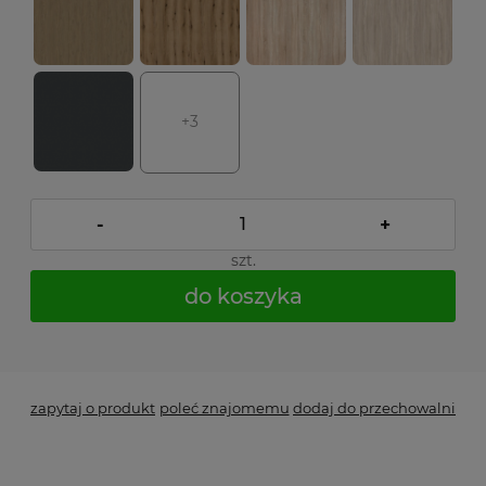
+3
-
+
szt.
do koszyka
*
- Pole wymagane
zapytaj o produkt
poleć znajomemu
dodaj do przechowalni