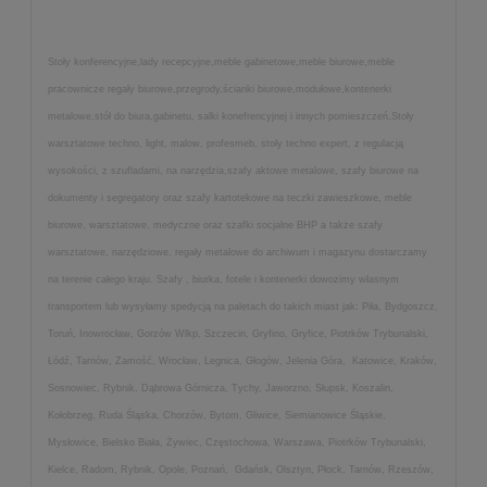
Stoły konferencyjne,lady recepcyjne,meble gabinetowe,meble biurowe,meble
pracownicze regały biurowe,przegrody,ścianki biurowe,modułowe,kontenerki
metalowe,stół do biura,gabinetu, salki konefrencyjnej i innych pomieszczeń,Stoły
warsztatowe techno, light, malow, profesmeb, stoły techno expert, z regulacją
wysokości, z szufladami, na narzędzia,szafy aktowe metalowe, szafy biurowe na
dokumenty i segregatory oraz szafy kartotekowe na teczki zawieszkowe, meble
biurowe, warsztatowe, medyczne oraz szafki socjalne BHP a także szafy
warsztatowe, narzędziowe, regały metalowe do archiwum i magazynu dostarczamy
na terenie całego kraju. Szafy , biurka, fotele i kontenerki dowozimy własnym
transportem lub wysyłamy spedycją na paletach do takich miast jak: Piła, Bydgoszcz,
Toruń, Inowrocław, Gorzów Wlkp, Szczecin, Gryfino, Gryfice, Piotrków Trybunalski,
Łódź, Tarnów, Zamość, Wrocław, Legnica, Głogów, Jelenia Góra, Katowice, Kraków,
Sosnowiec, Rybnik, Dąbrowa Górnicza, Tychy, Jaworzno, Słupsk, Koszalin,
Kołobrzeg, Ruda Śląska, Chorzów, Bytom, Gliwice, Siemianowice Śląskie,
Mysłowice, Bielsko Biała, Żywiec, Częstochowa, Warszawa, Piotrków Trybunalski,
Kielce, Radom, Rybnik, Opole, Poznań, Gdańsk, Olsztyn, Płock, Tarnów, Rzeszów,