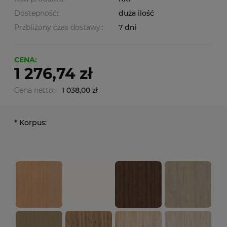
Dostepność::
duża ilość
Przbliżony czas dostawy::
7 dni
CENA:
1 276,74 zł
Cena netto:
1 038,00 zł
*
Korpus: