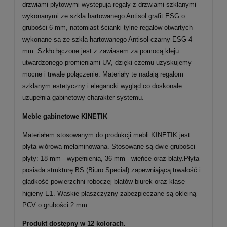
drzwiami płytowymi występują regały z drzwiami szklanymi
wykonanymi ze szkła hartowanego Antisol grafit ESG o
grubości 6 mm, natomiast ścianki tylne regałów otwartych
wykonane są ze szkła hartowanego Antisol czarny ESG 4
mm. Szkło łączone jest z zawiasem za pomocą kleju
utwardzonego promieniami UV, dzięki czemu uzyskujemy
mocne i trwałe połączenie. Materiały te nadają regałom
szklanym estetyczny i elegancki wygląd co doskonale
uzupełnia gabinetowy charakter systemu.
Meble gabinetowe KINETIK
Materiałem stosowanym do produkcji mebli KINETIK jest
płyta wiórowa melaminowana. Stosowane są dwie grubości
płyty: 18 mm - wypełnienia, 36 mm - wieńce oraz blaty.Płyta
posiada strukturę BS (Biuro Special) zapewniającą trwałość i
gładkość powierzchni roboczej blatów biurek oraz klasę
higieny E1. Wąskie płaszczyzny zabezpieczane są okleiną
PCV o grubości 2 mm.
Produkt dostępny w 12 kolorach.