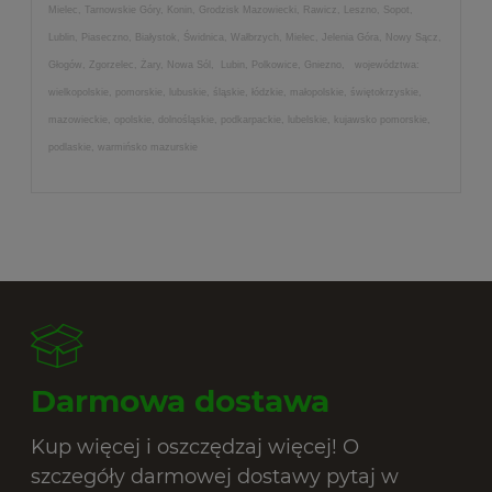
Mielec, Tarnowskie Góry, Konin, Grodzisk Mazowiecki, Rawicz, Leszno, Sopot,
Lublin, Piaseczno, Białystok, Świdnica, Wałbrzych, Mielec, Jelenia Góra, Nowy Sącz,
Głogów, Zgorzelec, Żary, Nowa Sól, Lubin, Polkowice, Gniezno, województwa:
wielkopolskie, pomorskie, lubuskie, śląskie, łódzkie, małopolskie, świętokrzyskie,
mazowieckie, opolskie, dolnośląskie, podkarpackie, lubelskie, kujawsko pomorskie,
podlaskie, warmińsko mazurskie
Darmowa dostawa
Kup więcej i oszczędzaj więcej! O
szczegóły darmowej dostawy pytaj w