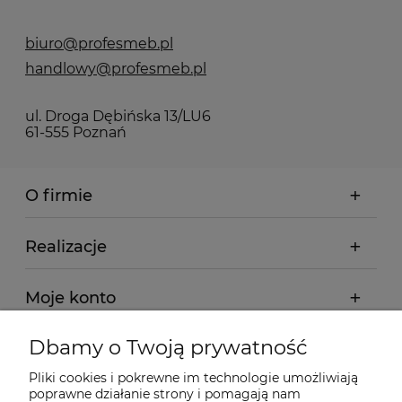
biuro@profesmeb.pl
handlowy@profesmeb.pl
ul. Droga Dębińska 13/LU6
61-555 Poznań
O firmie
Realizacje
Moje konto
Dbamy o Twoją prywatność
Regulamin
Pliki cookies i pokrewne im technologie umożliwiają
poprawne działanie strony i pomagają nam
Dostawa - realizacja