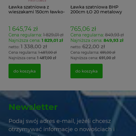
Ławka szatniowa z
Ławka szatniowa BHP
wieszakami 150cm ławko-
200cm ŁO 20 metalowy
wieszak dwustronny
stelaż. siedzisko z drewna
Łsz2a
1 645,74 zł
765,06 zł
Cena regularna:
1 829,01 zł
Cena regularna:
849,93 zł
Najniższa cena:
1 829,01 zł
Najniższa cena:
849,93 zł
1 338,00 zł
622,00 zł
Cena regularna:
1 487,00 zł
Cena regularna:
691,00 zł
Najniższa cena:
1 487,00 zł
Najniższa cena:
691,00 zł
do koszyka
do koszyka
Newsletter
Podaj swój adres e-mail, jeżeli chcesz
otrzymywać informacje o nowościach i