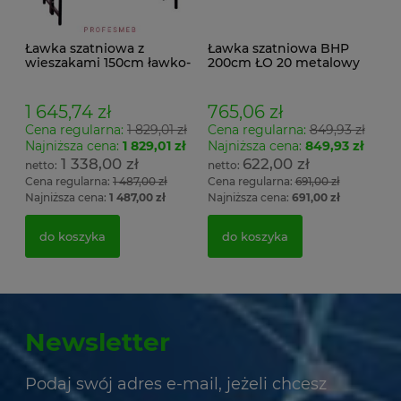
Ławka szatniowa z
Ławka szatniowa BHP
wieszakami 150cm ławko-
200cm ŁO 20 metalowy
wieszak dwustronny
stelaż. siedzisko z drewna
Łsz2a
1 645,74 zł
765,06 zł
Cena regularna:
1 829,01 zł
Cena regularna:
849,93 zł
Najniższa cena:
1 829,01 zł
Najniższa cena:
849,93 zł
1 338,00 zł
622,00 zł
Cena regularna:
1 487,00 zł
Cena regularna:
691,00 zł
Najniższa cena:
1 487,00 zł
Najniższa cena:
691,00 zł
do koszyka
do koszyka
Newsletter
Podaj swój adres e-mail, jeżeli chcesz