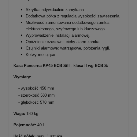
Skrytka indywidualnie zamykana.
Dodatkowa półka z regulacją wysokości zawieszenia.
Możliwość zamontowania dodatkowego zamka:
elektronicznego, szyfrowego lub kluczowego.
Wyprowadzenie instalacji alarmowej.
Opóźnienie czasowe i cichy alarm zamka.
Czujniki alarmowe: wstrząsowe, położenia rygli.
Kotwy mocujące.
Kasa Pancerna KP45 ECB-S/II - klasa II wg ECB-S:
Wymiary:
-
wysokość 450 mm
-
szerokość 580 mm
-
głębokość 570 mm
Waga:
180 kg
Pojemność:
40 L
Ilość półek:
max. 1 sztuk
a