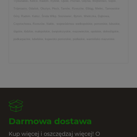
Trybunalski, Kielce, Radom, Rybnik, Opole, Poznań, Gdynia, Wejherowo, Sopot,
Trójmiasto, Gdańsk, Olsztyn, Płock, Tarnów, Rzeszów, Elbląg, Mielec, Tarnowskie
Góry, Radom, Kalisz, Środa Wlkp, Sosnowiec, Bytom, Wieliczka, Dąbrowa,
Częstochowa, Rzeszów, Nakło, województwa: wielkopolskie, pomorskie, lubuskie,
śląskie, łódzkie, małopolskie, świętokrzyskie, mazowieckie, opolskie, dolnośląskie,
podkarpackie, lubelskie, kujawsko pomorskie, podlaskie, warmińsko mazurskie.
Darmowa dostawa
Kup więcej i oszczędzaj więcej! O