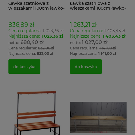
Ławka szatniowa z
Ławka szatniowa z
wieszakami 100cm ławko-
wieszakami 100cm ławko-
wieszak jednostronny
wieszak dwustronny Łsz2
Łsz1
836,89 zł
1 263,21 zł
Cena regularna:
1 023,36 zł
Cena regularna:
1 403,43 zł
Najniższa cena:
1 023,36 zł
Najniższa cena:
1 403,43 zł
680,40 zł
1 027,00 zł
Cena regularna:
832,00 zł
Cena regularna:
1 141,00 zł
Najniższa cena:
832,00 zł
Najniższa cena:
1 141,00 zł
do koszyka
do koszyka