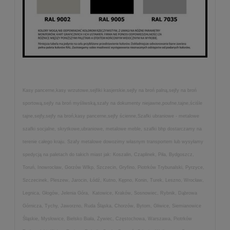
Kasy pancerne,kasy wrzutowe,sejfiki kasjerskie,sejfy na broń palną,sejfy na broń
sportową,sejfy na broń myśliwską,szafy na dokumenty niejawne,poufne,tajne,ściśle
tajne,sejfy,sejfy na broń,kasy pancerne,sejfy ścienne,Szafki ubraniowe - metalowe
szafki socjalne, skrytkowe,ubraniowe, metalowe meble, szafki bhp dostarczamy na
terenie całego kraju. Szafy metalowe dowozimy własnym transportem lub wysyłamy
spedycją na paletach do takich miast jak: Koszalin, Czaplinek, Piła, Bydgoszcz,
Toruń, Inowrocław, Gorzów Wlkp, Szczecin, Gryfino, Piotrków Trybunalski, Pyrzyce,
Szczecinek, Pleszew, Jarocin, Łódź, Kutno, Kępno, Konin, Turek, Leszno, Wrocław,
Legnica, Głogów, Jelenia Góra, Katowice, Kraków, Sosnowiec, Rybnik, Dąbrowa
Górnicza, Tychy, Jaworzno, Ruda Śląska, Chorzów, Bytom, Gliwice, Siemianowice
Śląskie, Mysłowice, Bielsko Biała, Żywiec, Częstochowa, Warszawa, Piotrków