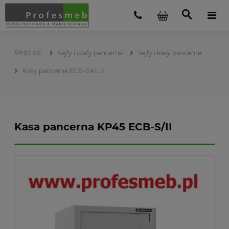
Sejfy i szafy pancerne
Sejfy i kasy pancerne
Kasy pancerne ECB-S KL.II
Kasa pancerna KP45 ECB-S/II