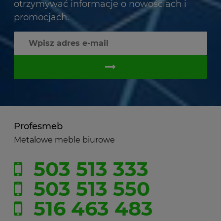
otrzymywać informacje o nowościach i
promocjach.
Profesmeb
Metalowe meble biurowe
503 513 333
503 513 550
516 463 483