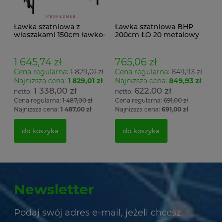
Ławka szatniowa z
Ławka szatniowa BHP
wieszakami 150cm ławko-
200cm ŁO 20 metalowy
wieszak dwustronny
stelaż. siedzisko z drewna
Łsz2a
1 645,74 zł
765,06 zł
Cena regularna:
1 829,01 zł
Cena regularna:
849,93 zł
Najniższa cena:
1 829,01 zł
Najniższa cena:
849,93 zł
1 338,00 zł
622,00 zł
Cena regularna:
1 487,00 zł
Cena regularna:
691,00 zł
Najniższa cena:
1 487,00 zł
Najniższa cena:
691,00 zł
do koszyka
do koszyka
Newsletter
Podaj swój adres e-mail, jeżeli chcesz