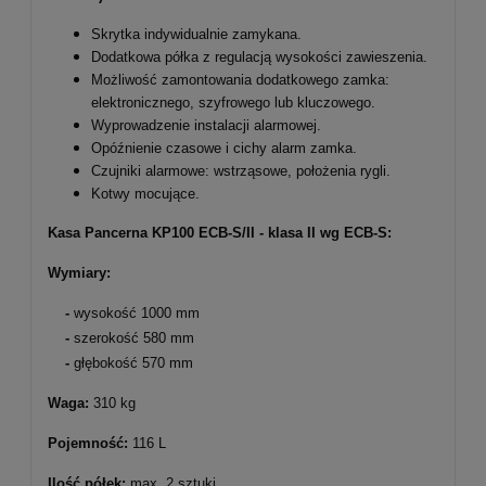
Skrytka indywidualnie zamykana.
Dodatkowa półka z regulacją wysokości zawieszenia.
Możliwość zamontowania dodatkowego zamka:
elektronicznego, szyfrowego lub kluczowego.
Wyprowadzenie instalacji alarmowej.
Opóźnienie czasowe i cichy alarm zamka.
Czujniki alarmowe: wstrząsowe, położenia rygli.
Kotwy mocujące.
Kasa Pancerna KP100 ECB-S/II - klasa II wg ECB-S:
Wymiary:
-
wysokość 1000 mm
-
szerokość 580 mm
-
głębokość 570 mm
Waga:
310 kg
Pojemność:
116 L
Ilość półek:
max. 2 sztuki