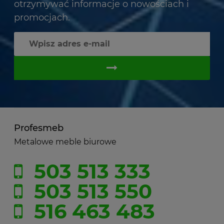
otrzymywać informacje o nowościach i
promocjach.
Profesmeb
Metalowe meble biurowe
503 513 333
503 513 550
516 463 483