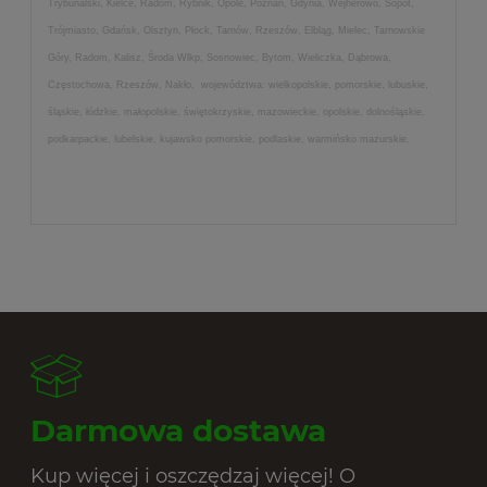
Trybunalski, Kielce, Radom, Rybnik, Opole, Poznań, Gdynia, Wejherowo, Sopot,
Trójmiasto, Gdańsk, Olsztyn, Płock, Tarnów, Rzeszów, Elbląg, Mielec, Tarnowskie
Góry, Radom, Kalisz, Środa Wlkp, Sosnowiec, Bytom, Wieliczka, Dąbrowa,
Częstochowa, Rzeszów, Nakło, województwa: wielkopolskie, pomorskie, lubuskie,
śląskie, łódzkie, małopolskie, świętokrzyskie, mazowieckie, opolskie, dolnośląskie,
podkarpackie, lubelskie, kujawsko pomorskie, podlaskie, warmińsko mazurskie.
Darmowa dostawa
Kup więcej i oszczędzaj więcej! O