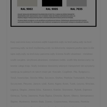
Kasy pancerne,kasy wrzutowe,sejfiki kasjerskie,sejfy na broń palną,sejfy na broń
sportową,sejfy na broń myśliwską,szafy na dokumenty niejawne,poufne,tajne,ściśle
tajne,sejfy,sejfy na broń,kasy pancerne,sejfy ścienne,Szafki ubraniowe - metalowe
szafki socjalne, skrytkowe,ubraniowe, metalowe meble, szafki bhp dostarczamy na
terenie całego kraju. Szafy metalowe dowozimy własnym transportem lub wysyłamy
spedycją na paletach do takich miast jak: Koszalin, Czaplinek, Piła, Bydgoszcz,
Toruń, Inowrocław, Gorzów Wlkp, Szczecin, Gryfino, Piotrków Trybunalski, Pyrzyce,
Szczecinek, Pleszew, Jarocin, Łódź, Kutno, Kępno, Konin, Turek, Leszno, Wrocław,
Legnica, Głogów, Jelenia Góra, Katowice, Kraków, Sosnowiec, Rybnik, Dąbrowa
Górnicza, Tychy, Jaworzno, Ruda Śląska, Chorzów, Bytom, Gliwice, Siemianowice
Śląskie, Mysłowice, Bielsko Biała, Żywiec, Częstochowa, Warszawa, Piotrków