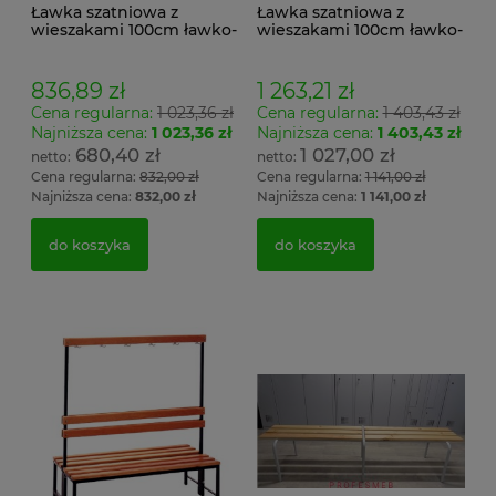
Ławka szatniowa z
Ławka szatniowa z
wieszakami 100cm ławko-
wieszakami 100cm ławko-
wieszak jednostronny
wieszak dwustronny Łsz2
Łsz1
836,89 zł
1 263,21 zł
Cena regularna:
1 023,36 zł
Cena regularna:
1 403,43 zł
Najniższa cena:
1 023,36 zł
Najniższa cena:
1 403,43 zł
680,40 zł
1 027,00 zł
Cena regularna:
832,00 zł
Cena regularna:
1 141,00 zł
Najniższa cena:
832,00 zł
Najniższa cena:
1 141,00 zł
do koszyka
do koszyka