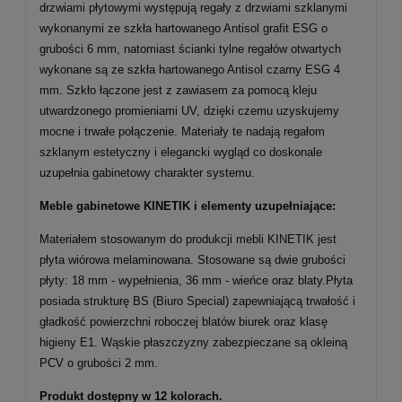
drzwiami płytowymi występują regały z drzwiami szklanymi
wykonanymi ze szkła hartowanego Antisol grafit ESG o
grubości 6 mm, natomiast ścianki tylne regałów otwartych
wykonane są ze szkła hartowanego Antisol czarny ESG 4
mm. Szkło łączone jest z zawiasem za pomocą kleju
utwardzonego promieniami UV, dzięki czemu uzyskujemy
mocne i trwałe połączenie. Materiały te nadają regałom
szklanym estetyczny i elegancki wygląd co doskonale
uzupełnia gabinetowy charakter systemu.
Meble gabinetowe KINETIK i elementy uzupełniające:
Materiałem stosowanym do produkcji mebli KINETIK jest
płyta wiórowa melaminowana. Stosowane są dwie grubości
płyty: 18 mm - wypełnienia, 36 mm - wieńce oraz blaty.Płyta
posiada strukturę BS (Biuro Special) zapewniającą trwałość i
gładkość powierzchni roboczej blatów biurek oraz klasę
higieny E1. Wąskie płaszczyzny zabezpieczane są okleiną
PCV o grubości 2 mm.
Produkt dostępny w 12 kolorach.