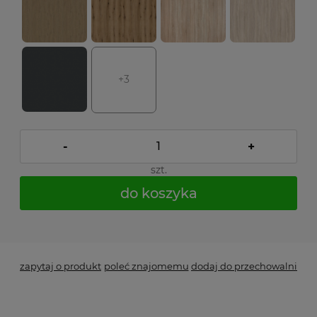
+3
-
+
szt.
do koszyka
*
- Pole wymagane
zapytaj o produkt
poleć znajomemu
dodaj do przechowalni