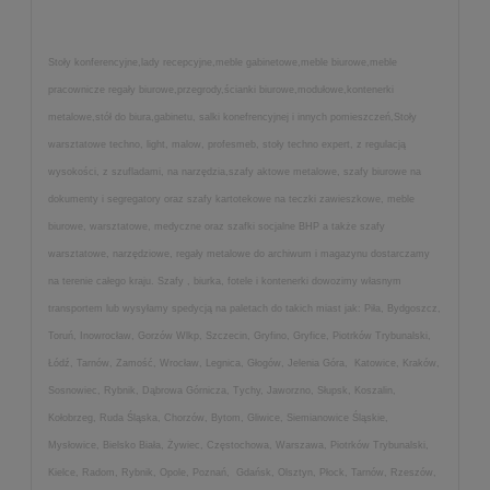
Stoły konferencyjne,lady recepcyjne,meble gabinetowe,meble biurowe,meble
pracownicze regały biurowe,przegrody,ścianki biurowe,modułowe,kontenerki
metalowe,stół do biura,gabinetu, salki konefrencyjnej i innych pomieszczeń,Stoły
warsztatowe techno, light, malow, profesmeb, stoły techno expert, z regulacją
wysokości, z szufladami, na narzędzia,szafy aktowe metalowe, szafy biurowe na
dokumenty i segregatory oraz szafy kartotekowe na teczki zawieszkowe, meble
biurowe, warsztatowe, medyczne oraz szafki socjalne BHP a także szafy
warsztatowe, narzędziowe, regały metalowe do archiwum i magazynu dostarczamy
na terenie całego kraju. Szafy , biurka, fotele i kontenerki dowozimy własnym
transportem lub wysyłamy spedycją na paletach do takich miast jak: Piła, Bydgoszcz,
Toruń, Inowrocław, Gorzów Wlkp, Szczecin, Gryfino, Gryfice, Piotrków Trybunalski,
Łódź, Tarnów, Zamość, Wrocław, Legnica, Głogów, Jelenia Góra, Katowice, Kraków,
Sosnowiec, Rybnik, Dąbrowa Górnicza, Tychy, Jaworzno, Słupsk, Koszalin,
Kołobrzeg, Ruda Śląska, Chorzów, Bytom, Gliwice, Siemianowice Śląskie,
Mysłowice, Bielsko Biała, Żywiec, Częstochowa, Warszawa, Piotrków Trybunalski,
Kielce, Radom, Rybnik, Opole, Poznań, Gdańsk, Olsztyn, Płock, Tarnów, Rzeszów,