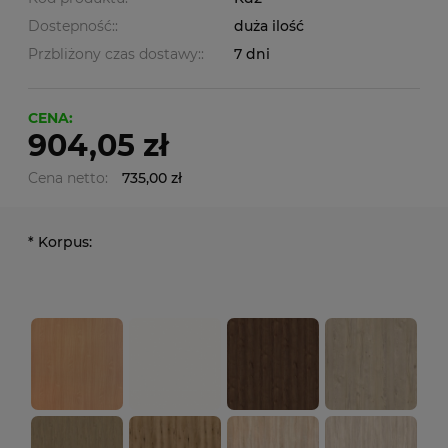
Dostepność::
duża ilość
Przbliżony czas dostawy::
7 dni
CENA:
904,05 zł
Cena netto:
735,00 zł
*
Korpus: