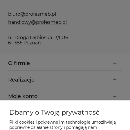
biuro@profesmeb.pl
handlowy@profesmeb.pl
ul. Droga Dębińska 13/LU6
61-555 Poznań
O firmie
Realizacje
Moje konto
Dbamy o Twoją prywatność
Regulamin
Pliki cookies i pokrewne im technologie umożliwiają
poprawne działanie strony i pomagają nam
Dostawa - realizacja