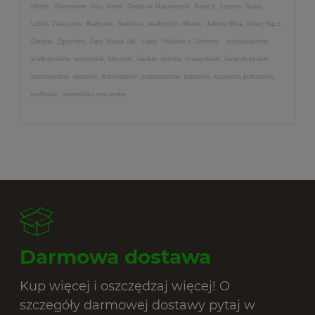
Mielec, Tarnowskie Góry, Konin, Grodzisk Mazowiecki, Rawicz, Leszno, Sopot,
Lublin, Piaseczno, Białystok, Świdnica, Wałbrzych, Mielec, Jelenia Góra, Nowy Sącz,
Głogów, Zgorzelec, Żary, Nowa Sól, Lubin, Polkowice, Gniezno, województwa:
wielkopolskie, pomorskie, lubuskie, śląskie, łódzkie, małopolskie, świętokrzyskie,
mazowieckie, opolskie, dolnośląskie, podkarpackie, lubelskie, kujawsko pomorskie,
podlaskie, warmińsko mazurskie
Darmowa dostawa
Kup więcej i oszczędzaj więcej! O
szczegóły darmowej dostawy pytaj w