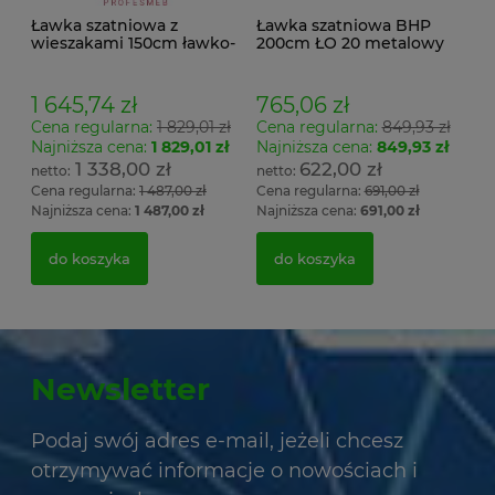
Ławka szatniowa z
Ławka szatniowa BHP
wieszakami 150cm ławko-
200cm ŁO 20 metalowy
wieszak dwustronny
stelaż. siedzisko z drewna
Łsz2a
1 645,74 zł
765,06 zł
Cena regularna:
1 829,01 zł
Cena regularna:
849,93 zł
Najniższa cena:
1 829,01 zł
Najniższa cena:
849,93 zł
1 338,00 zł
622,00 zł
Cena regularna:
1 487,00 zł
Cena regularna:
691,00 zł
Najniższa cena:
1 487,00 zł
Najniższa cena:
691,00 zł
do koszyka
do koszyka
Newsletter
Podaj swój adres e-mail, jeżeli chcesz
otrzymywać informacje o nowościach i