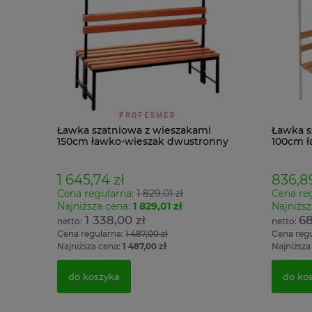
Ławka szatniowa z wieszakami
Ławka s
150cm ławko-wieszak dwustronny
100cm ł
Łsz2a
Łsz1
1 645,74 zł
836,89
Cena regularna:
1 829,01 zł
Cena re
Najniższa cena:
1 829,01 zł
Najniższ
1 338,00 zł
68
Cena regularna:
1 487,00 zł
Cena reg
Najniższa cena:
1 487,00 zł
Najniższa
do koszyka
do ko