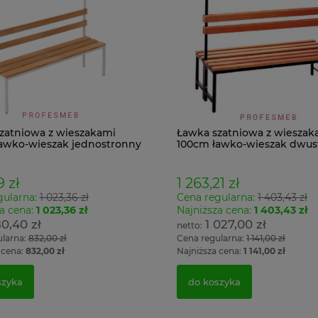
zatniowa z wieszakami
Ławka szatniowa z wieszak
awko-wieszak jednostronny
100cm ławko-wieszak dwus
Łsz2
 zł
1 263,21 zł
gularna:
1 023,36 zł
Cena regularna:
1 403,43 zł
a cena:
1 023,36 zł
Najniższa cena:
1 403,43 zł
0,40 zł
1 027,00 zł
ularna:
832,00 zł
Cena regularna:
1 141,00 zł
 cena:
832,00 zł
Najniższa cena:
1 141,00 zł
szyka
do koszyka