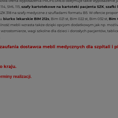
ksowa oferta wyposażenia PROFESMEB obejmuje takie wyposażenie j
 114, SML 115,
szafy kartotekowe na kartoteki pacjenta SZK
,
szafki
ZK 318 na szafy medyczne z szufladami formatu B5. W ofercie pro
pu
biurko lekarskie BIM 212s
, Bim 021 st, Bim 022 st, Bim 032 st,
Bim 
ność mebli wzrasta także dzięki opcjom dodatkowym jak np. możliw
wzrostomierze, wagi szkolne dla dzieci i dorosłych pacjentów, tabli
.
aufania dostawca mebli medycznych dla szpitali i p
o kraju.
miny realizacji.