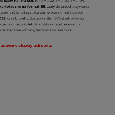
ak
szafy na leki SML
101, SML102, SML 103, SML 104,
 kartoteczne na format B5
, szafy do przechowywania
ponujemy również szeroką gamę biurek metalowych
052
, oraz biurek z dostawką Bim 073 st jak również
ość montażu kółek do stolików i
szaf lekarskich
.
ce do badania wzroku, termometry laserowe,
lacówek służby zdrowia.