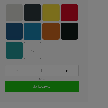
+7
-
+
szt.
do koszyka
*
- Pole wymagane