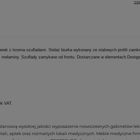
za
rek z trzema szufladami. Stelaż biurka wykonany ze stalowych profili zamk
 melaminy. Szuflady zamykane od frontu. Dostarczane w elementach.Dostęp
ek VAT.
anowią wysokiej jakości wyposażenie nowoczesnych gabinetów lek
tali, aptek oraz rozmaitych lokali medycznych. Meble medyczne f