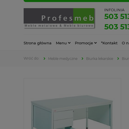
INFOLINIA
503 51
503 51
Strona główna
Menu
Promocje
*Kontakt
O n
Meble medyczne
Biurka lekarskie
Biur