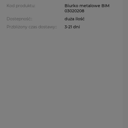
Kod produktu:
Biurko metalowe BIM
03020208
Dostepność::
duża ilość
Przbliżony czas dostawy::
3-21 dni