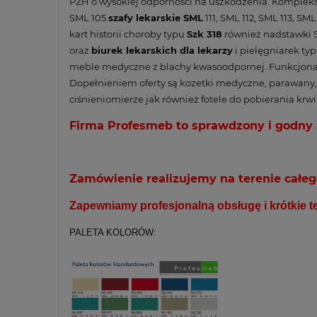
PZH o wysokiej odporności na uszkodzenia. Komple
SML 105
szafy lekarskie SML
111, SML 112, SML 113, SML
kart historii choroby typu
Szk 318
również nadstawki S
oraz
biurek lekarskich dla lekarzy
i pielęgniarek ty
meble medyczne z blachy kwasoodpornej. Funkcjonal
Dopełnieniem oferty są kozetki medyczne, parawany, 
ciśnieniomierze jak również fotele do pobierania krwi
Firma Profesmeb to sprawdzony i godny z
Zamówienie realizujemy na terenie całeg
Zapewniamy profesjonalną obsługę i krótkie ter
PALETA KOLORÓW: