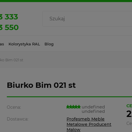
3 333
3 550
as
Kolorystyka RAL
Blog
ko Bim 021 st
Biurko Bim 021 st
CE
undefined
Ocena:
undefined
2
Dostawca:
Profesmeb Meble
Ce
Metalowe Producent
Malow