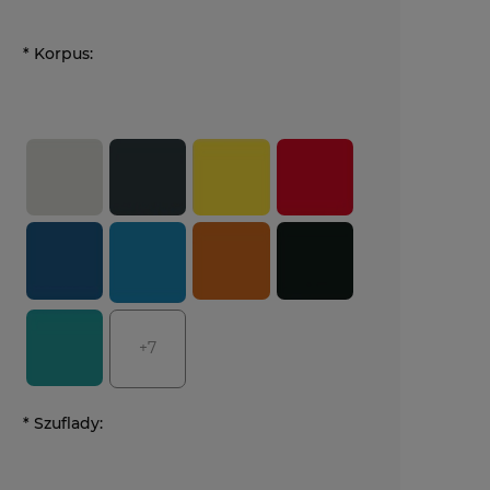
*
Korpus:
+7
*
Szuflady: