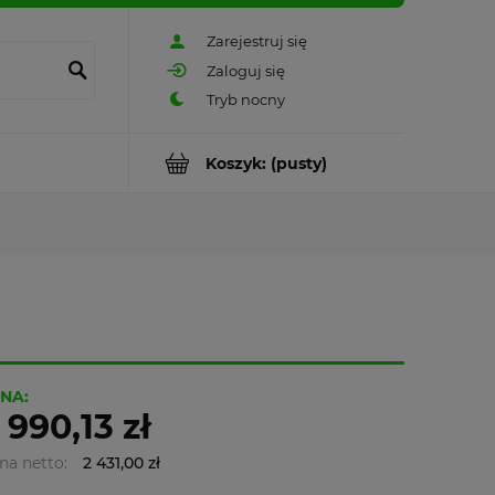
Zarejestruj się
Zaloguj się
Koszyk:
(pusty)
NA:
 990,13 zł
na netto:
2 431,00 zł