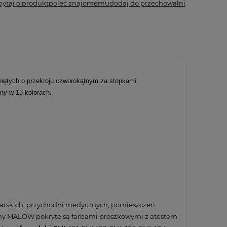
pytaj o produkt
poleć znajomemu
dodaj do przechowalni
niętych o przekroju czworokątnym za stopkami
ny w 13 kolorach.
arskich, przychodni medycznych, pomieszczeń
irmy MALOW pokryte są farbami proszkowymi z atestem