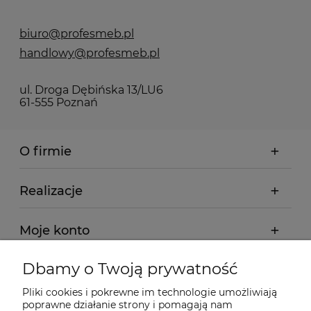
biuro@profesmeb.pl
handlowy@profesmeb.pl
ul. Droga Dębińska 13/LU6
61-555 Poznań
O firmie
Realizacje
Moje konto
Dbamy o Twoją prywatność
Regulamin
Pliki cookies i pokrewne im technologie umożliwiają
poprawne działanie strony i pomagają nam
Dostawa - realizacja