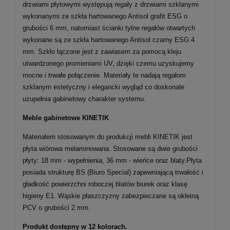
drzwiami płytowymi występują regały z drzwiami szklanymi
wykonanymi ze szkła hartowanego Antisol grafit ESG o
grubości 6 mm, natomiast ścianki tylne regałów otwartych
wykonane są ze szkła hartowanego Antisol czarny ESG 4
mm. Szkło łączone jest z zawiasem za pomocą kleju
utwardzonego promieniami UV, dzięki czemu uzyskujemy
mocne i trwałe połączenie. Materiały te nadają regałom
szklanym estetyczny i elegancki wygląd co doskonale
uzupełnia gabinetowy charakter systemu.
Meble gabinetowe KINETIK
Materiałem stosowanym do produkcji mebli KINETIK jest
płyta wiórowa melaminowana. Stosowane są dwie grubości
płyty: 18 mm - wypełnienia, 36 mm - wieńce oraz blaty.Płyta
posiada strukturę BS (Biuro Special) zapewniającą trwałość i
gładkość powierzchni roboczej blatów biurek oraz klasę
higieny E1. Wąskie płaszczyzny zabezpieczane są okleiną
PCV o grubości 2 mm.
Produkt dostępny w 12 kolorach.