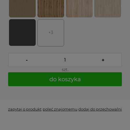
+3
-
+
szt.
do koszyka
*
- Pole wymagane
zapytaj o produkt
poleć znajomemu
dodaj do przechowalni