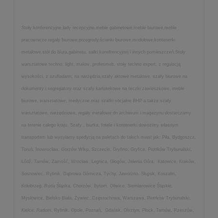
Stoły konferencyjne,lady recepcyjne,meble gabinetowe,meble biurowe,meble
pracownicze regały biurowe,przegrody,ścianki biurowe,modułowe,kontenerki
metalowe,stół do biura,gabinetu, salki konefrencyjnej i innych pomieszczeń,Stoły
warsztatowe techno, light, malow, profesmeb, stoły techno expert, z regulacją
wysokości, z szufladami, na narzędzia,szafy aktowe metalowe, szafy biurowe na
dokumenty i segregatory oraz szafy kartotekowe na teczki zawieszkowe, meble
biurowe, warsztatowe, medyczne oraz szafki socjalne BHP a także szafy
warsztatowe, narzędziowe, regały metalowe do archiwum i magazynu dostarczamy
na terenie całego kraju. Szafy , biurka, fotele i kontenerki dowozimy własnym
transportem lub wysyłamy spedycją na paletach do takich miast jak: Piła, Bydgoszcz,
Toruń, Inowrocław, Gorzów Wlkp, Szczecin, Gryfino, Gryfice, Piotrków Trybunalski,
Łódź, Tarnów, Zamość, Wrocław, Legnica, Głogów, Jelenia Góra, Katowice, Kraków,
Sosnowiec, Rybnik, Dąbrowa Górnicza, Tychy, Jaworzno, Słupsk, Koszalin,
Kołobrzeg, Ruda Śląska, Chorzów, Bytom, Gliwice, Siemianowice Śląskie,
Mysłowice, Bielsko Biała, Żywiec, Częstochowa, Warszawa, Piotrków Trybunalski,
Kielce, Radom, Rybnik, Opole, Poznań, Gdańsk, Olsztyn, Płock, Tarnów, Rzeszów,