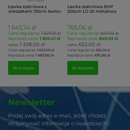
Ławka szatniowa z
Ławka szatniowa BHP
wieszakami 150cm ławko-
200cm ŁO 20 metalowy
wieszak dwustronny
stelaż. siedzisko z drewna
Łsz2a
1 645,74 zł
765,06 zł
Cena regularna:
1 829,01 zł
Cena regularna:
849,93 zł
Najniższa cena:
1 829,01 zł
Najniższa cena:
849,93 zł
1 338,00 zł
622,00 zł
Cena regularna:
1 487,00 zł
Cena regularna:
691,00 zł
Najniższa cena:
1 487,00 zł
Najniższa cena:
691,00 zł
do koszyka
do koszyka
Newsletter
Podaj swój adres e-mail, jeżeli chcesz
otrzymywać informacje o nowościach i