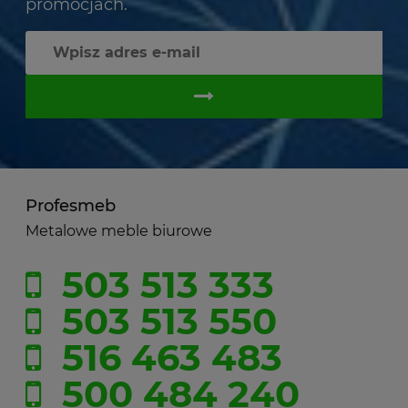
promocjach.
Profesmeb
Metalowe meble biurowe
503 513 333
503 513 550
516 463 483
500 484 240