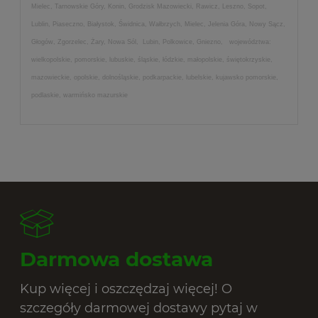
Mielec, Tarnowskie Góry, Konin, Grodzisk Mazowiecki, Rawicz, Leszno, Sopot,
Lublin, Piaseczno, Białystok, Świdnica, Wałbrzych, Mielec, Jelenia Góra, Nowy Sącz,
Głogów, Zgorzelec, Żary, Nowa Sól, Lubin, Polkowice, Gniezno, województwa:
wielkopolskie, pomorskie, lubuskie, śląskie, łódzkie, małopolskie, świętokrzyskie,
mazowieckie, opolskie, dolnośląskie, podkarpackie, lubelskie, kujawsko pomorskie,
podlaskie, warmińsko mazurskie
Darmowa dostawa
Kup więcej i oszczędzaj więcej! O
szczegóły darmowej dostawy pytaj w