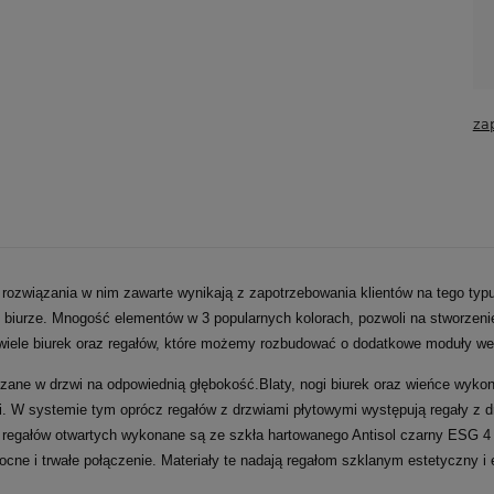
za
ozwiązania w nim zawarte wynikają z zapotrzebowania klientów na tego typ
iurze. Mnogość elementów w 3 popularnych kolorach, pozwoli na stworzenie 
ele biurek oraz regałów, które możemy rozbudować o dodatkowe moduły wedle
ne w drzwi na odpowiednią głębokość.Blaty, nogi biurek oraz wieńce wykon
i. W systemie tym oprócz regałów z drzwiami płytowymi występują regały z
ne regałów otwartych wykonane są ze szkła hartowanego Antisol czarny ESG 
e i trwałe połączenie. Materiały te nadają regałom szklanym estetyczny i 