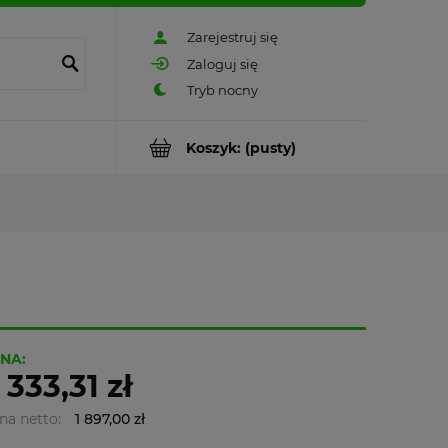
Zarejestruj się
Zaloguj się
Koszyk:
(pusty)
NA:
 333,31 zł
na netto:
1 897,00 zł