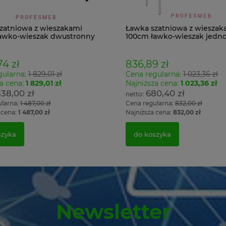
zatniowa z wieszakami
Ławka szatniowa z wieszak
awko-wieszak dwustronny
100cm ławko-wieszak jedn
Łsz1
74 zł
836,89 zł
gularna:
1 829,01 zł
Cena regularna:
1 023,36 zł
a cena:
1 829,01 zł
Najniższa cena:
1 023,36 zł
338,00 zł
680,40 zł
ularna:
1 487,00 zł
Cena regularna:
832,00 zł
 cena:
1 487,00 zł
Najniższa cena:
832,00 zł
szyka
do koszyka
Newsletter