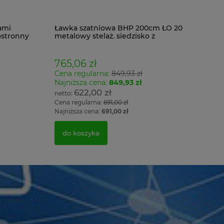
ami
Ławka szatniowa BHP 200cm ŁO 20
ostronny
metalowy stelaż. siedzisko z
drewna
765,06 zł
Cena regularna:
849,93 zł
Najniższa cena:
849,93 zł
622,00 zł
Cena regularna:
691,00 zł
Najniższa cena:
691,00 zł
do koszyka