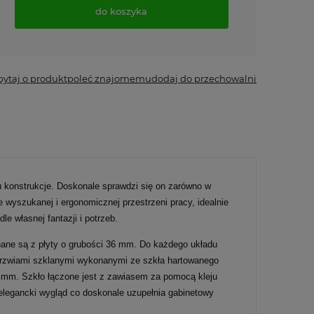
do koszyka
*
- Pole wymagane
pytaj o produkt
poleć znajomemu
dodaj do przechowalni
u konstrukcje. Doskonale sprawdzi się on zarówno w
wyszukanej i ergonomicznej przestrzeni pracy, idealnie
 własnej fantazji i potrzeb.
ane są z płyty o grubości 36 mm. Do każdego układu
 drzwiami szklanymi wykonanymi ze szkła hartowanego
4 mm. Szkło łączone jest z zawiasem za pomocą kleju
elegancki wygląd co doskonale uzupełnia gabinetowy