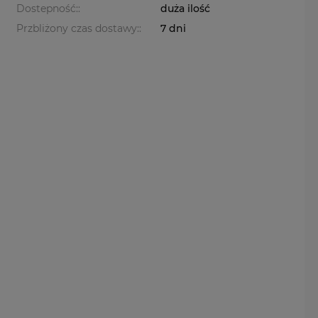
Dostepność::
duża ilość
Przbliżony czas dostawy::
7 dni