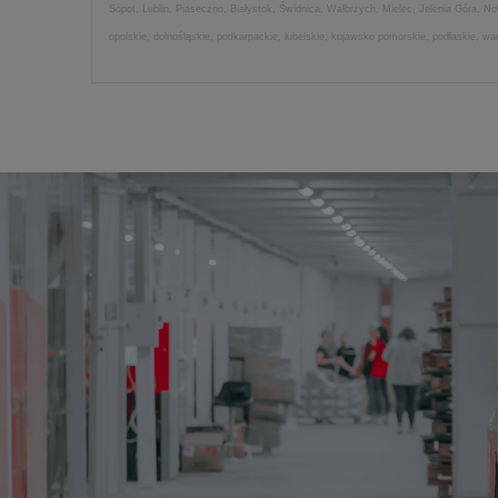
Sopot, Lublin, Piaseczno, Białystok, Świdnica, Wałbrzych, Mielec, Jelenia Góra, 
opolskie, dolnośląskie, podkarpackie, lubelskie, kujawsko pomorskie, podlaskie, w