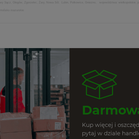
Nowy Sącz, Głogów, Zgorzelec, Żary, Nowa Sól, Lubin, Polkowice, Gniezno, województwa: wielkopolskie, po
armińsko mazurskie
Darmowa
Kup więcej i oszczę
pytaj w dziale hand