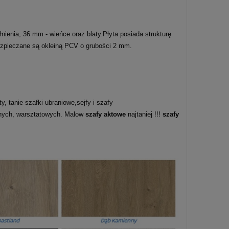
enia, 36 mm - wieńce oraz blaty.Płyta posiada strukturę
bezpieczane są okleiną PCV o grubości 2 mm.
, tanie szafki ubraniowe,sejfy i szafy
lnych, warsztatowych. Malow
szafy aktowe
najtaniej !!!
szafy