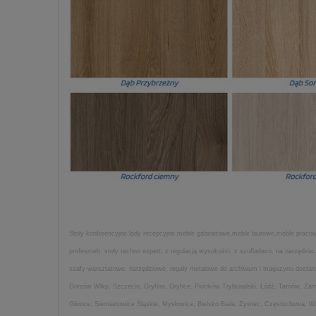
Stoły konferencyjne,lady recepcyjne,meble gabinetowe,meble biurowe,meble pracown
profesmeb, stoły techno expert, z regulacją wysokości, z szufladami, na narzędz
szafy warsztatowe, narzędziowe, regały metalowe do archiwum i magazynu dostarcza
Gorzów Wlkp, Szczecin, Gryfino, Gryfice, Piotrków Trybunalski, Łódź, Tarnów, Z
Gliwice, Siemianowice Śląskie, Mysłowice, Bielsko Biała, Żywiec, Częstochowa, 