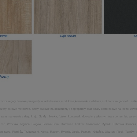
icze regały biurowe,przegrody,ścianki biurowe,modułowe,kontenerki metalowe,stół do biura,gabinetu, salki
ia,szafy aktowe metalowe, szafy biurowe na dokumenty i segregatory oraz szafy kartotekowe na teczki za
my na terenie całego kraju. Szafy , biurka, fotele i kontenerki dowozimy własnym transportem lub wysyła
amość, Wrocław, Legnica, Głogów, Jelenia Góra, Katowice, Kraków, Sosnowiec, Rybnik, Dąbrowa Górnicza,
Warszawa, Piotrków Trybunalski, Kielce, Radom, Rybnik, Opole, Poznań, Gdańsk, Olsztyn, Płock, Tarnów,