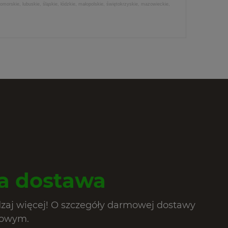
morskie, lubuskie, śląskie, łódzkie, małopolskie, świętokrzyskie, mazowieckie,
 dostawa
dzaj więcej! O szczegóły darmowej dostawy
lowym.