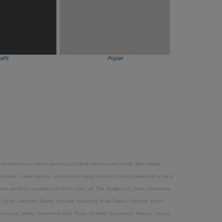
 konefrencyjnej i innych pomieszczeń,Stoły warsztatowe techno, light, malow,
wieszkowe, meble biurowe, warsztatowe, medyczne oraz szafki socjalne BHP a także
my spedycją na paletach do takich miast jak: Piła, Bydgoszcz, Toruń, Inowrocław,
 Tychy, Jaworzno, Słupsk, Koszalin, Kołobrzeg, Ruda Śląska, Chorzów, Bytom,
 Rzeszów, Mielec, Tarnowskie Góry, Konin, Grodzisk Mazowiecki, Rawicz, Leszno,