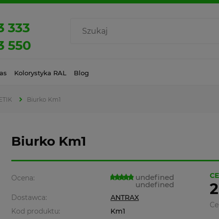
3 333
3 550
as
Kolorystyka RAL
Blog
ETIK
Biurko Km1
Biurko Km1
CE
undefined
Ocena:
undefined
2
Dostawca:
ANTRAX
Ce
Kod produktu:
Km1