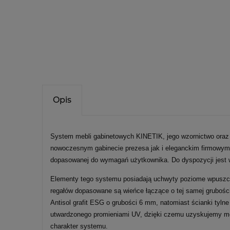
Opis
System mebli gabinetowych KINETIK, jego wzornictwo oraz r
nowoczesnym gabinecie prezesa jak i eleganckim firmowym b
dopasowanej do wymagań użytkownika. Do dyspozycji jest wi
Elementy tego systemu posiadają uchwyty poziome wpuszcza
regałów dopasowane są wieńce łączące o tej samej grubośc
Antisol grafit ESG o grubości 6 mm, natomiast ścianki tyl
utwardzonego promieniami UV, dzięki czemu uzyskujemy mocn
charakter systemu.