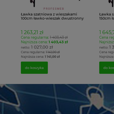
Ławka szatniowa z wieszakami
Ławka s
100cm ławko-wieszak dwustronny
150cm ł
Łsz2
Łsz2a
1 263,21 zł
1 645,
Cena regularna:
1 403,43 zł
Cena re
Najniższa cena:
1 403,43 zł
Najniższ
1 027,00 zł
1 
Cena regularna:
1 141,00 zł
Cena reg
Najniższa cena:
1 141,00 zł
Najniższa
do koszyka
do ko