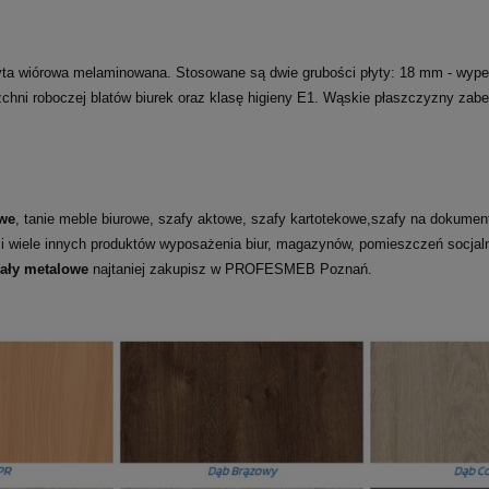
ta wiórowa melaminowana. Stosowane są dwie grubości płyty: 18 mm - wypełni
rzchni roboczej blatów biurek oraz klasę higieny E1. Wąskie płaszczyzny za
we
, tanie meble biurowe, szafy aktowe, szafy kartotekowe,szafy na dokumenty
 i wiele innych produktów wyposażenia biur, magazynów, pomieszczeń socja
gały metalowe
najtaniej zakupisz w PROFESMEB Poznań.