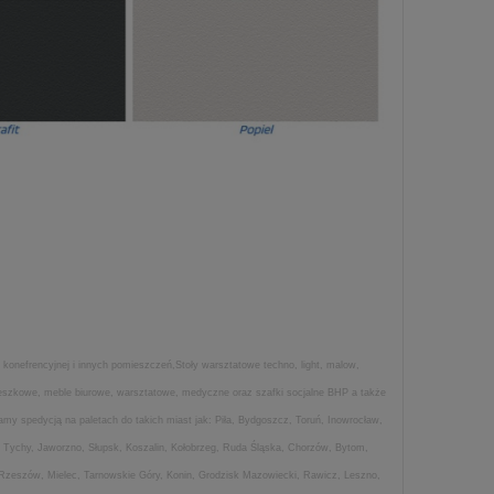
 konefrencyjnej i innych pomieszczeń,Stoły warsztatowe techno, light, malow,
wieszkowe, meble biurowe, warsztatowe, medyczne oraz szafki socjalne BHP a także
my spedycją na paletach do takich miast jak: Piła, Bydgoszcz, Toruń, Inowrocław,
 Tychy, Jaworzno, Słupsk, Koszalin, Kołobrzeg, Ruda Śląska, Chorzów, Bytom,
 Rzeszów, Mielec, Tarnowskie Góry, Konin, Grodzisk Mazowiecki, Rawicz, Leszno,