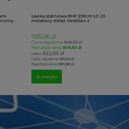
ami
Ławka szatniowa BHP 200cm ŁO 20
tronny
metalowy stelaż. siedzisko z
drewna
765,06 zł
Cena regularna:
849,93 zł
Najniższa cena:
849,93 zł
622,00 zł
Cena regularna:
691,00 zł
Najniższa cena:
691,00 zł
do koszyka