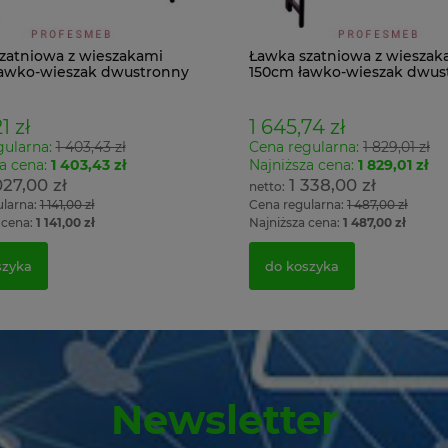
zatniowa z wieszakami
Ławka szatniowa z wieszak
awko-wieszak dwustronny
150cm ławko-wieszak dwus
Łsz2a
1 zł
1 645,74 zł
gularna:
1 403,43 zł
Cena regularna:
1 829,01 zł
a cena:
1 403,43 zł
Najniższa cena:
1 829,01 zł
027,00 zł
1 338,00 zł
ularna:
1 141,00 zł
Cena regularna:
1 487,00 zł
 cena:
1 141,00 zł
Najniższa cena:
1 487,00 zł
szyka
do koszyka
Newsletter