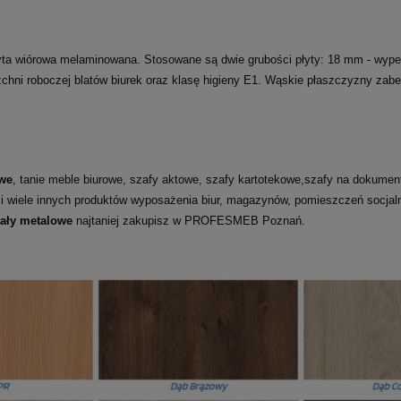
ta wiórowa melaminowana. Stosowane są dwie grubości płyty: 18 mm - wypełni
rzchni roboczej blatów biurek oraz klasę higieny E1. Wąskie płaszczyzny za
we
, tanie meble biurowe, szafy aktowe, szafy kartotekowe,szafy na dokumenty
 i wiele innych produktów wyposażenia biur, magazynów, pomieszczeń socja
gały metalowe
najtaniej zakupisz w PROFESMEB Poznań.