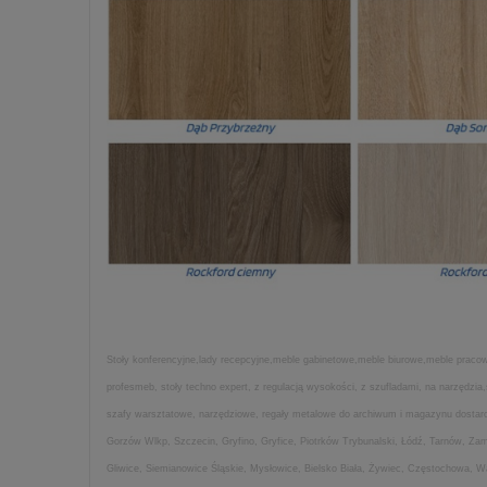
Stoły konferencyjne,lady recepcyjne,meble gabinetowe,meble biurowe,meble pracown
profesmeb, stoły techno expert, z regulacją wysokości, z szufladami, na narzędz
szafy warsztatowe, narzędziowe, regały metalowe do archiwum i magazynu dostarcza
Gorzów Wlkp, Szczecin, Gryfino, Gryfice, Piotrków Trybunalski, Łódź, Tarnów, Z
Gliwice, Siemianowice Śląskie, Mysłowice, Bielsko Biała, Żywiec, Częstochowa, 