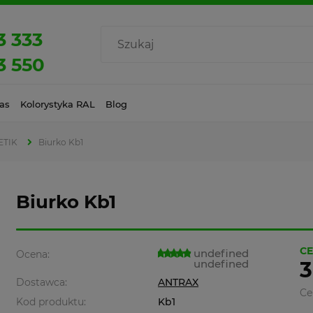
3 333
3 550
as
Kolorystyka RAL
Blog
ETIK
Biurko Kb1
Biurko Kb1
CE
undefined
Ocena:
undefined
3
Dostawca:
ANTRAX
Ce
Kod produktu:
Kb1