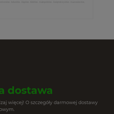
morskie, lubuskie, śląskie, łódzkie, małopolskie, świętokrzyskie, mazowieckie,
 dostawa
dzaj więcej! O szczegóły darmowej dostawy
lowym.