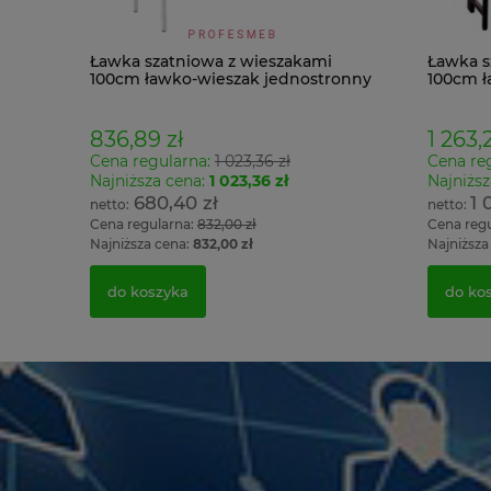
Ławka szatniowa z wieszakami
Ławka s
100cm ławko-wieszak jednostronny
100cm ł
Łsz1
Łsz2
836,89 zł
1 263,2
Cena regularna:
1 023,36 zł
Cena re
Najniższa cena:
1 023,36 zł
Najniższ
680,40 zł
1 
Cena regularna:
832,00 zł
Cena reg
Najniższa cena:
832,00 zł
Najniższa
do koszyka
do ko