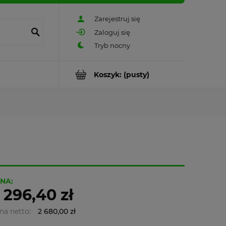
Zarejestruj się
Zaloguj się
Koszyk:
(pusty)
NA:
 296,40 zł
na netto:
2 680,00 zł