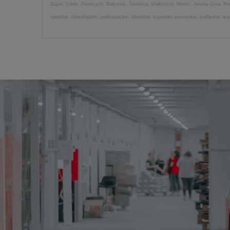
Sopot, Lublin, Piaseczno, Białystok, Świdnica, Wałbrzych, Mielec, Jelenia Góra, 
opolskie, dolnośląskie, podkarpackie, lubelskie, kujawsko pomorskie, podlaskie, w