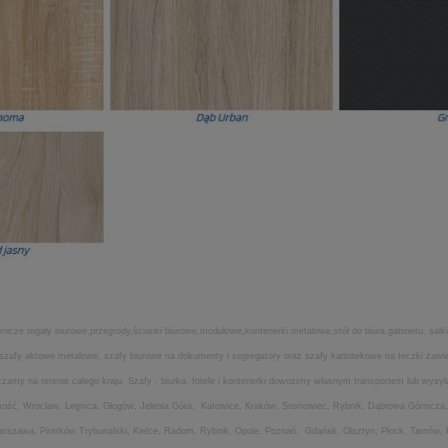
icze regały biurowe,przegrody,ścianki biurowe,modułowe,kontenerki metalowe,stół do biura,gabinetu, salki
ia,szafy aktowe metalowe, szafy biurowe na dokumenty i segregatory oraz szafy kartotekowe na teczki za
my na terenie całego kraju. Szafy , biurka, fotele i kontenerki dowozimy własnym transportem lub wysyła
amość, Wrocław, Legnica, Głogów, Jelenia Góra, Katowice, Kraków, Sosnowiec, Rybnik, Dąbrowa Górnicza,
Warszawa, Piotrków Trybunalski, Kielce, Radom, Rybnik, Opole, Poznań, Gdańsk, Olsztyn, Płock, Tarnów,