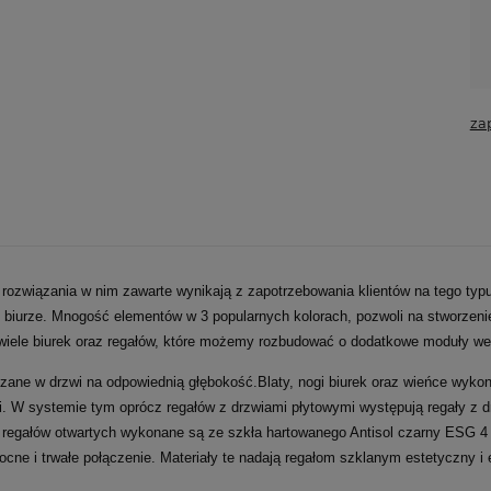
za
ozwiązania w nim zawarte wynikają z zapotrzebowania klientów na tego typ
iurze. Mnogość elementów w 3 popularnych kolorach, pozwoli na stworzenie 
ele biurek oraz regałów, które możemy rozbudować o dodatkowe moduły wedle
ne w drzwi na odpowiednią głębokość.Blaty, nogi biurek oraz wieńce wykon
i. W systemie tym oprócz regałów z drzwiami płytowymi występują regały z
ne regałów otwartych wykonane są ze szkła hartowanego Antisol czarny ESG 
e i trwałe połączenie. Materiały te nadają regałom szklanym estetyczny i 