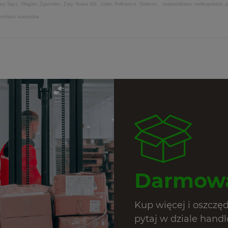
Nowy Sącz, Głogów, Zgorzelec, Żary, Nowa Sól, Lubin, Polkowice, Gniezno, województwa: wielkopolskie, po
armińsko mazurskie
Darmowa
Kup więcej i oszczę
pytaj w dziale hand