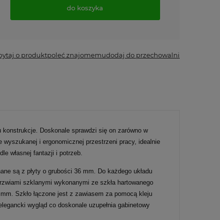
do koszyka
*
- Pole wymagane
pytaj o produkt
poleć znajomemu
dodaj do przechowalni
u konstrukcje. Doskonale sprawdzi się on zarówno w
wyszukanej i ergonomicznej przestrzeni pracy, idealnie
 własnej fantazji i potrzeb.
ane są z płyty o grubości 36 mm. Do każdego układu
 drzwiami szklanymi wykonanymi ze szkła hartowanego
4 mm. Szkło łączone jest z zawiasem za pomocą kleju
elegancki wygląd co doskonale uzupełnia gabinetowy