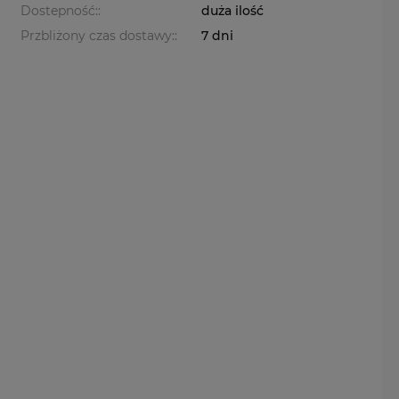
Dostepność::
duża ilość
Przbliżony czas dostawy::
7 dni