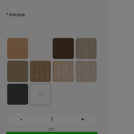
*
Korpus:
+3
-
+
szt.