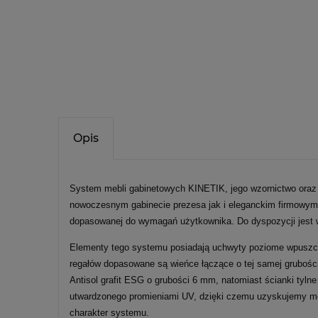
Opis
System mebli gabinetowych KINETIK, jego wzornictwo oraz r
nowoczesnym gabinecie prezesa jak i eleganckim firmowym b
dopasowanej do wymagań użytkownika. Do dyspozycji jest wi
Elementy tego systemu posiadają uchwyty poziome wpuszcza
regałów dopasowane są wieńce łączące o tej samej grubośc
Antisol grafit ESG o grubości 6 mm, natomiast ścianki tyl
utwardzonego promieniami UV, dzięki czemu uzyskujemy mocn
charakter systemu.