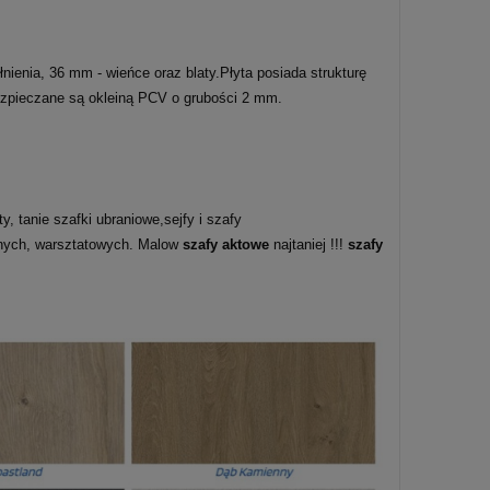
enia, 36 mm - wieńce oraz blaty.Płyta posiada strukturę
bezpieczane są okleiną PCV o grubości 2 mm.
, tanie szafki ubraniowe,sejfy i szafy
lnych, warsztatowych. Malow
szafy aktowe
najtaniej !!!
szafy