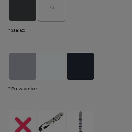
+5
*
Stelaż:
*
Prowadnice: