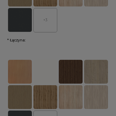
+3
*
Łączyna: