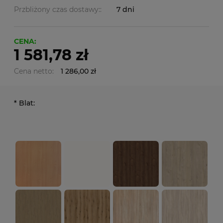
Przbliżony czas dostawy::
7 dni
CENA:
1 581,78 zł
Cena netto:
1 286,00 zł
*
Blat: