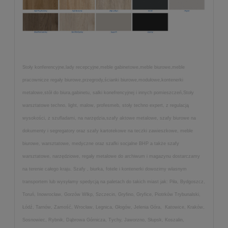
Stoły konferencyjne,lady recepcyjne,meble gabinetowe,meble biurowe,meble
pracownicze regały biurowe,przegrody,ścianki biurowe,modułowe,kontenerki
metalowe,stół do biura,gabinetu, salki konefrencyjnej i innych pomieszczeń,Stoły
warsztatowe techno, light, malow, profesmeb, stoły techno expert, z regulacją
wysokości, z szufladami, na narzędzia,szafy aktowe metalowe, szafy biurowe na
dokumenty i segregatory oraz szafy kartotekowe na teczki zawieszkowe, meble
biurowe, warsztatowe, medyczne oraz szafki socjalne BHP a także szafy
warsztatowe, narzędziowe, regały metalowe do archiwum i magazynu dostarczamy
na terenie całego kraju. Szafy , biurka, fotele i kontenerki dowozimy własnym
transportem lub wysyłamy spedycją na paletach do takich miast jak: Piła, Bydgoszcz,
Toruń, Inowrocław, Gorzów Wlkp, Szczecin, Gryfino, Gryfice, Piotrków Trybunalski,
Łódź, Tarnów, Zamość, Wrocław, Legnica, Głogów, Jelenia Góra, Katowice, Kraków,
Sosnowiec, Rybnik, Dąbrowa Górnicza, Tychy, Jaworzno, Słupsk, Koszalin,