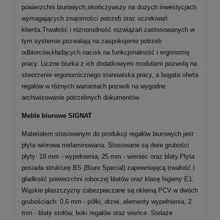
powierzchni biurowych,skończywszy na dużych inwestycjach
wymagających znajomości potrzeb oraz oczekiwań
klienta.Trwałość i różnorodność rozwiązań zastosowanych w
tym systemie pozwalają na zaspokojenie potrzeb
odbiorców,kładących nacisk na funkcjonalność i ergonomię
pracy. Liczne biurka z ich dodatkowymi modułami pozwolą na
stworzenie ergonomicznego stanowiska pracy, a bogata oferta
regałów w różnych wariantach pozwoli na wygodne
archiwizowanie potrzebnych dokumentów.
Meble biurowe SIGNAT
Materiałem stosowanym do produkcji regałów biurowych jest
płyta wiórowa melaminowana. Stosowane są dwie grubości
płyty: 18 mm - wypełnienia, 25 mm - wieniec oraz blaty.Płyta
posiada strukturę BS (Biuro Special) zapewniającą trwałość i
gładkość powierzchni roboczej blatów oraz klasę higieny E1.
Wąskie płaszczyzny zabezpieczane są okleiną PCV w dwóch
grubościach: 0,6 mm - półki, drzwi, elementy wypełnienia, 2
mm - blaty stołów, boki regałów oraz wieńce. Stelaże