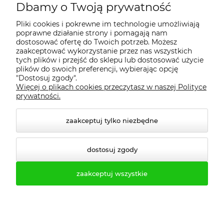
Dbamy o Twoją prywatność
Regulamin
Pliki cookies i pokrewne im technologie umożliwiają
poprawne działanie strony i pomagają nam
Dostawa - realizacja
dostosować ofertę do Twoich potrzeb. Możesz
zaakceptować wykorzystanie przez nas wszystkich
tych plików i przejść do sklepu lub dostosować użycie
Gwarancja i zwroty
plików do swoich preferencji, wybierając opcję
"Dostosuj zgody".
Więcej o plikach cookies przeczytasz w naszej Polityce
Pomoc
prywatności.
zaakceptuj tylko niezbędne
dostosuj zgody
zaakceptuj wszystkie
© 2026 profesmeb.pl. Wszelkie prawa zastrzeżone.
Styl graficzny ShopGadget.pl
Sklep internetowy Shoper.pl