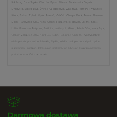
Kołobrzeg, Ruda Śląska, Chorzów, Bytom, Gliwice, Siemianowice Śląskie,
Mysłowice, Bielsko Biała, Żywiec, Częstochowa, Warszawa, Piotrków Trybunalski,
Kielce, Radom, Rybnik, Opole, Poznań, Gdańsk, Olsztyn, Płock, Tarnów, Rzeszów,
Mielec, Tarnowskie Góry, Konin, Grodzisk Mazowiecki, Rawicz, Leszno, Sopot,
Lublin, Piaseczno, Białystok, Świdnica, Wałbrzych, Mielec, Jelenia Góra, Nowy Sącz,
Głogów, Zgorzelec, Żary, Nowa Sól, Lubin, Polkowice, Gniezno, województwa:
wielkopolskie, pomorskie, lubuskie, śląskie, łódzkie, małopolskie, świętokrzyskie,
mazowieckie, opolskie, dolnośląskie, podkarpackie, lubelskie, kujawsko pomorskie,
podlaskie, warmińsko mazurskie
Darmowa dostawa