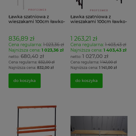
Ławka szatniowa z
Ławka szatniowa z
wieszakami 100cm ławko-
wieszakami 100cm ławko-
wieszak jednostronny
wieszak dwustronny Łsz2
Łsz1
836,89 zł
1 263,21 zł
Cena regularna:
1 023,36 zł
Cena regularna:
1 403,43 zł
Najniższa cena:
1 023,36 zł
Najniższa cena:
1 403,43 zł
680,40 zł
1 027,00 zł
Cena regularna:
832,00 zł
Cena regularna:
1 141,00 zł
Najniższa cena:
832,00 zł
Najniższa cena:
1 141,00 zł
do koszyka
do koszyka