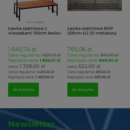
Ławka szatniowa z
Ławka szatniowa BHP
wieszakami 150cm ławko-
200cm ŁO 20 metalowy
wieszak dwustronny
stelaż. siedzisko z drewna
Łsz2a
1 645,74 zł
765,06 zł
Cena regularna:
1 829,01 zł
Cena regularna:
849,93 zł
Najniższa cena:
1 829,01 zł
Najniższa cena:
849,93 zł
1 338,00 zł
622,00 zł
Cena regularna:
1 487,00 zł
Cena regularna:
691,00 zł
Najniższa cena:
1 487,00 zł
Najniższa cena:
691,00 zł
do koszyka
do koszyka
Newsletter