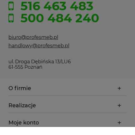
516 463 483
500 484 240
biuro@profesmeb.pl
handlowy@profesmeb.pl
ul. Droga Dębińska 13/LU6
61-555 Poznań
O firmie
Realizacje
Moje konto