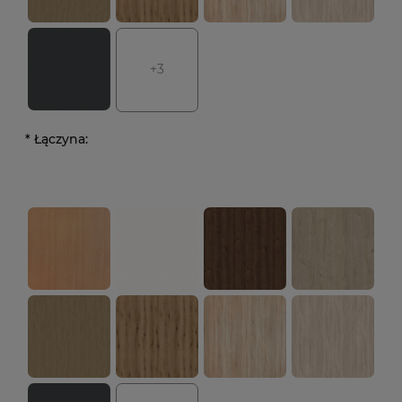
+3
*
Łączyna: