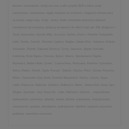
biurowe, warsztatowe, medyczne oraz szafki socjalne BHP a także szafy
warsztatowe, narzędziowe, regały metalowe do archiwum i magazynu dostarczamy
na terenie całego kraju. Szafy , biurka, fotele i kontenerki dowozimy własnym
transportem lub wysyłamy spedycją na paletach do takich miast jak: Piła, Bydgoszcz,
Toruń, Inowrocław, Gorzów Wlkp, Szczecin, Gryfino, Gryfice, Piotrków Trybunalski,
Łódź, Tarnów, Zamość, Wrocław, Legnica, Głogów, Jelenia Góra, Katowice, Kraków,
Sosnowiec, Rybnik, Dąbrowa Górnicza, Tychy, Jaworzno, Słupsk, Koszalin,
Kołobrzeg, Ruda Śląska, Chorzów, Bytom, Gliwice, Siemianowice Śląskie,
Mysłowice, Bielsko Biała, Żywiec, Częstochowa, Warszawa, Piotrków Trybunalski,
Kielce, Radom, Rybnik, Opole, Poznań, Gdańsk, Olsztyn, Płock, Tarnów, Rzeszów,
Mielec, Tarnowskie Góry, Konin, Grodzisk Mazowiecki, Rawicz, Leszno, Sopot,
Lublin, Piaseczno, Białystok, Świdnica, Wałbrzych, Mielec, Jelenia Góra, Nowy Sącz,
Głogów, Zgorzelec, Żary, Nowa Sól, Lubin, Polkowice, Gniezno, województwa:
wielkopolskie, pomorskie, lubuskie, śląskie, łódzkie, małopolskie, świętokrzyskie,
mazowieckie, opolskie, dolnośląskie, podkarpackie, lubelskie, kujawsko pomorskie,
podlaskie, warmińsko mazurskie