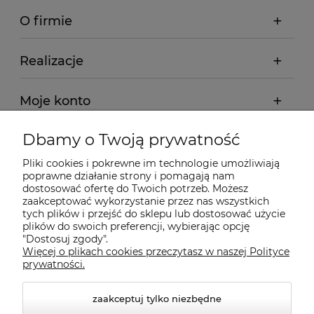
O firmie
Realizacje
Moje konto
Dbamy o Twoją prywatność
Regulamin
Pliki cookies i pokrewne im technologie umożliwiają
poprawne działanie strony i pomagają nam
Dostawa - realizacja
dostosować ofertę do Twoich potrzeb. Możesz
zaakceptować wykorzystanie przez nas wszystkich
tych plików i przejść do sklepu lub dostosować użycie
Gwarancja i zwroty
plików do swoich preferencji, wybierając opcję
"Dostosuj zgody".
Więcej o plikach cookies przeczytasz w naszej Polityce
Pomoc
prywatności.
zaakceptuj tylko niezbędne