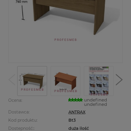
undefined
Ocena:
undefined
Dostawca:
ANTRAX
Kod produktu:
Bt3
Dostepność::
duża ilość