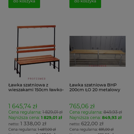
do koszyka
do koszyka
Ławka szatniowa z
Ławka szatniowa BHP
wieszakami 150cm ławko-
200cm ŁO 20 metalowy
wieszak dwustronny
stelaż. siedzisko z drewna
Łsz2a
1 645,74 zł
765,06 zł
Cena regularna:
1 829,01 zł
Cena regularna:
849,93 zł
Najniższa cena:
1 829,01 zł
Najniższa cena:
849,93 zł
1 338,00 zł
622,00 zł
Cena regularna:
1 487,00 zł
Cena regularna:
691,00 zł