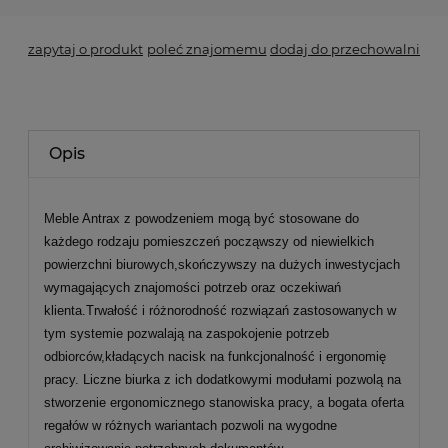
zapytaj o produkt
poleć znajomemu
dodaj do przechowalni
Opis
Meble Antrax z powodzeniem mogą być stosowane do
każdego rodzaju pomieszczeń począwszy od niewielkich
powierzchni biurowych,skończywszy na dużych inwestycjach
wymagających znajomości potrzeb oraz oczekiwań
klienta.Trwałość i różnorodność rozwiązań zastosowanych w
tym systemie pozwalają na zaspokojenie potrzeb
odbiorców,kładących nacisk na funkcjonalność i ergonomię
pracy. Liczne biurka z ich dodatkowymi modułami pozwolą na
stworzenie ergonomicznego stanowiska pracy, a bogata oferta
regałów w różnych wariantach pozwoli na wygodne