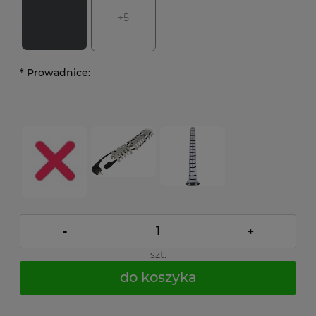
+5
*
Prowadnice:
-
+
szt.
do koszyka
*
- Pole wymagane