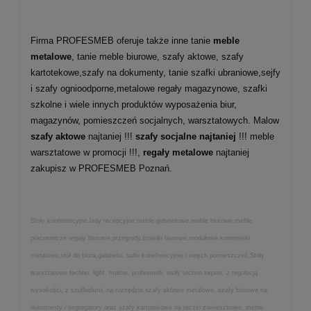
Firma PROFESMEB oferuje także inne tanie
meble
metalowe
, tanie meble biurowe, szafy aktowe, szafy
kartotekowe,szafy na dokumenty, tanie szafki ubraniowe,sejfy
i szafy ognioodporne,metalowe regały magazynowe, szafki
szkolne i wiele innych produktów wyposażenia biur,
magazynów, pomieszczeń socjalnych, warsztatowych. Malow
szafy aktowe
najtaniej !!!
szafy socjalne najtaniej
!!! meble
warsztatowe w promocji !!!,
regały metalowe
najtaniej
zakupisz w PROFESMEB Poznań.
Stoły konferencyjne,lady recepcyjne,meble gabinetowe,meble biurowe,meble
pracownicze regały biurowe,przegrody,ścianki biurowe,modułowe,kontenerki
metalowe,stół do biura,gabinetu, salki konefrencyjnej i innych pomieszczeń,Stoły
warsztatowe techno, light, malow, profesmeb, stoły techno expert, z regulacją
wysokości, z szufladami, na narzędzia,szafy aktowe metalowe, szafy biurowe na
dokumenty i segregatory oraz szafy kartotekowe na teczki zawieszkowe, meble