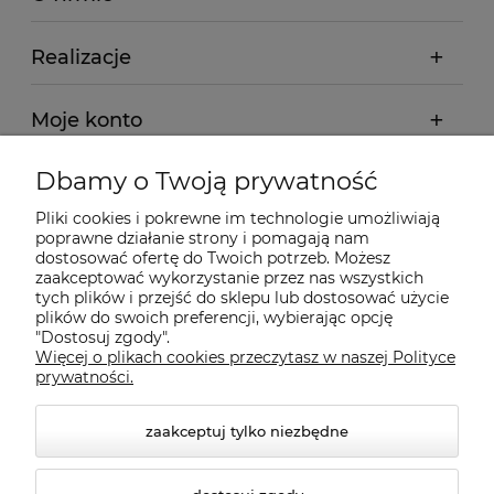
Realizacje
Moje konto
Dbamy o Twoją prywatność
Regulamin
Pliki cookies i pokrewne im technologie umożliwiają
poprawne działanie strony i pomagają nam
Dostawa - realizacja
dostosować ofertę do Twoich potrzeb. Możesz
zaakceptować wykorzystanie przez nas wszystkich
tych plików i przejść do sklepu lub dostosować użycie
Gwarancja i zwroty
plików do swoich preferencji, wybierając opcję
"Dostosuj zgody".
Więcej o plikach cookies przeczytasz w naszej Polityce
Pomoc
prywatności.
zaakceptuj tylko niezbędne