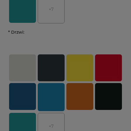
+7
*
Drzwi:
+7