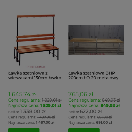
Ławka szatniowa z
Ławka szatniowa BHP
wieszakami 150cm ławko-
200cm ŁO 20 metalowy
wieszak dwustronny
stelaż. siedzisko z drewna
Łsz2a
1 645,74 zł
765,06 zł
Cena regularna:
1 829,01 zł
Cena regularna:
849,93 zł
Najniższa cena:
1 829,01 zł
Najniższa cena:
849,93 zł
1 338,00 zł
622,00 zł
Cena regularna:
1 487,00 zł
Cena regularna:
691,00 zł
Najniższa cena:
1 487,00 zł
Najniższa cena:
691,00 zł