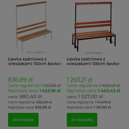
Ławka szatniowa z
Ławka szatniowa z
wieszakami 100cm ławko-
wieszakami 100cm ławko-
wieszak jednostronny
wieszak dwustronny Łsz2
Łsz1
836,89 zł
1 263,21 zł
Cena regularna:
1 023,36 zł
Cena regularna:
1 403,43 zł
Najniższa cena:
1 023,36 zł
Najniższa cena:
1 403,43 zł
680,40 zł
1 027,00 zł
Cena regularna:
832,00 zł
Cena regularna:
1 141,00 zł
Najniższa cena:
832,00 zł
Najniższa cena:
1 141,00 zł
do koszyka
do koszyka