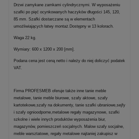
Drzwi zamykane zamkami cylindrycznymi. W wyposażeniu
szafki po pięć ocynkowanych haczyków długości 145, 120,
85 mm. Szafki dostarczane są w elementach
umożliwiających łatwy montaż.Dostępny w 13 kolorach.
Waga 22 kg.
Wymiary: 600 x 1200 x 200 [mm].
Podana cena jest ceną netto i należy do niej doliczyć podatek
VAT.
Firma PROFESMEB oferuje także inne tanie meble
metalowe, tanie meble biurowe, szafy aktowe, szafy
kartotekowe,szafy na dokumenty, tanie szafki ubraniowe,sejfy
i szafy ognioodporne,metalowe regały magazynowe, szafki
szkolne i wiele innych produktów wyposażenia biur,
magazynów, pomieszczeń socjalnych. Malow szafy socjalne,
meble warsztatowe, regały metalowe najtaniej zakupisz w