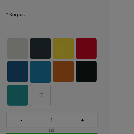
*
Korpus:
+7
-
+
szt.