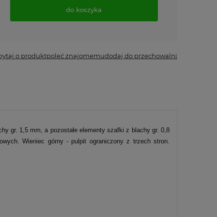
do koszyka
*
- Pole wymagane
pytaj o produkt
poleć znajomemu
dodaj do przechowalni
chy gr. 1,5 mm, a pozostałe elementy szafki z blachy gr. 0,8
ch. Wieniec górny - pulpit ograniczony z trzech stron.