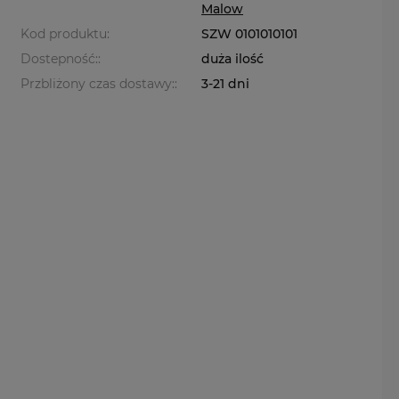
Malow
Kod produktu:
SZW 0101010101
Dostepność::
duża ilość
Przbliżony czas dostawy::
3-21 dni