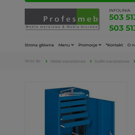
INFOLINIA
503 51
503 51
Strona główna
Menu
Promocje
*Kontakt
O n
Meble warsztatowe
Szafki warsztatowe