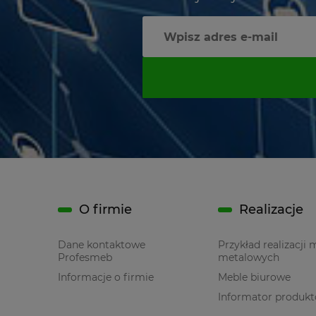
O firmie
Realizacje
Dane kontaktowe
Przykład realizacji 
Profesmeb
metalowych
Informacje o firmie
Meble biurowe
Informator produk