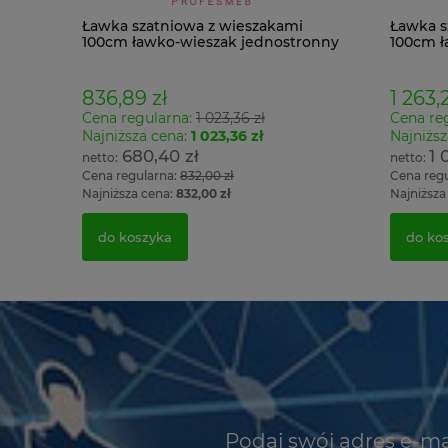
Ławka szatniowa z wieszakami
Ławka s
100cm ławko-wieszak jednostronny
100cm ł
Łsz1
Łsz2
836,89 zł
1 263,2
Cena regularna:
1 023,36 zł
Cena re
Najniższa cena:
1 023,36 zł
Najniższ
680,40 zł
1 
Cena regularna:
832,00 zł
Cena reg
Najniższa cena:
832,00 zł
Najniższa
do koszyka
do ko
Podaj swój adres e-ma