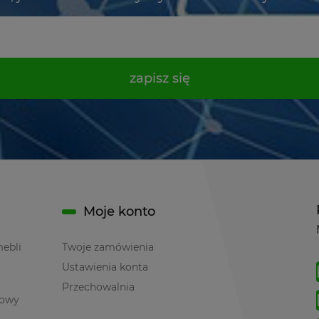
zapisz się
Moje konto
mebli
Twoje zamówienia
Ustawienia konta
Przechowalnia
towy