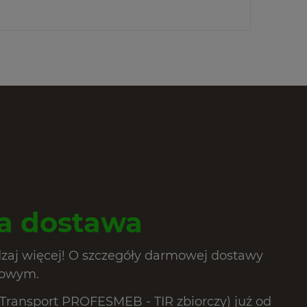
 dostawa
dzaj więcej! O szczegóły darmowej dostawy
lowym.
ransport PROFESMEB - TIR zbiorczy) już od