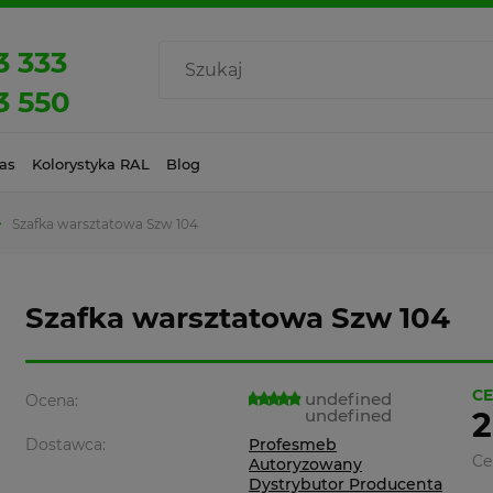
3 333
3 550
as
Kolorystyka RAL
Blog
Szafka warsztatowa Szw 104
Szafka warsztatowa Szw 104
CE
undefined
Ocena:
undefined
2
Dostawca:
Profesmeb
Ce
Autoryzowany
Dystrybutor Producenta