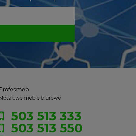
Profesmeb
Metalowe meble biurowe
503 513 333
503 513 550