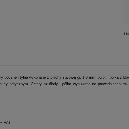
za
 boczne i tylna wykonane z blachy stalowej gr. 1,0 mm, pulpit i półka z bla
lindrycznym. Cztery szuflady i półka wysuwane na prowadnicach rolkowy
.
ek VAT.