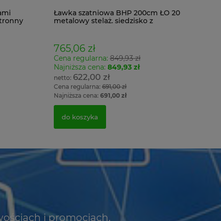
ami
Ławka szatniowa BHP 200cm ŁO 20
tronny
metalowy stelaż. siedzisko z
drewna
765,06 zł
Cena regularna:
849,93 zł
Najniższa cena:
849,93 zł
622,00 zł
Cena regularna:
691,00 zł
Najniższa cena:
691,00 zł
do koszyka
wościach i promocjach.