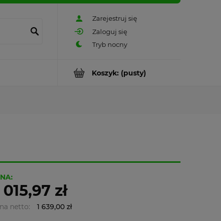
Zarejestruj się
Zaloguj się
Koszyk:
(pusty)
NA:
 015,97 zł
na netto:
1 639,00 zł