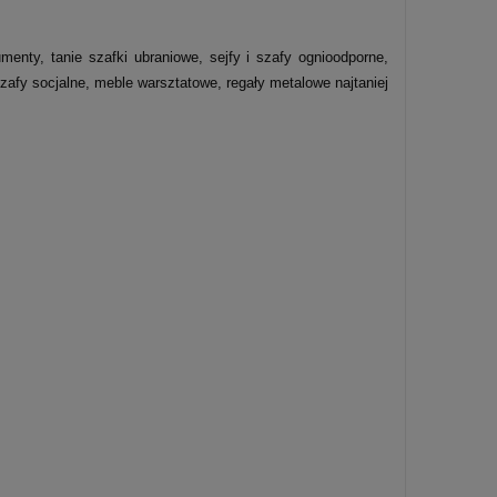
nty, tanie szafki ubraniowe, sejfy i szafy ognioodporne,
afy socjalne, meble warsztatowe, regały metalowe najtaniej