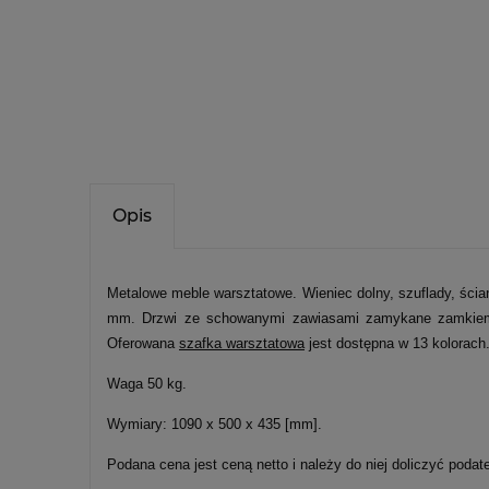
Opis
Metalowe meble warsztatowe. Wieniec dolny, szuflady, ściany
mm. Drzwi ze schowanymi zawiasami zamykane zamkiem cy
Oferowana
szafka warsztatowa
jest dostępna w 13 kolorach
Waga 50 kg.
Wymiary: 1090 x 500 x 435 [mm].
Podana cena jest ceną netto i należy do niej doliczyć podat