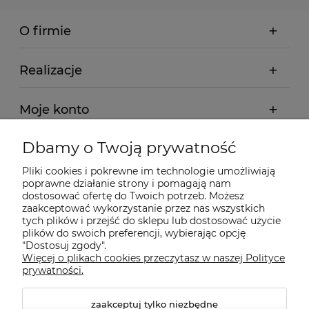
O firmie
Realizacje
Moje konto
Dbamy o Twoją prywatność
Regulamin
Pliki cookies i pokrewne im technologie umożliwiają
poprawne działanie strony i pomagają nam
Dostawa - realizacja
dostosować ofertę do Twoich potrzeb. Możesz
zaakceptować wykorzystanie przez nas wszystkich
tych plików i przejść do sklepu lub dostosować użycie
Gwarancja i zwroty
plików do swoich preferencji, wybierając opcję
"Dostosuj zgody".
Więcej o plikach cookies przeczytasz w naszej Polityce
Pomoc
prywatności.
zaakceptuj tylko niezbędne