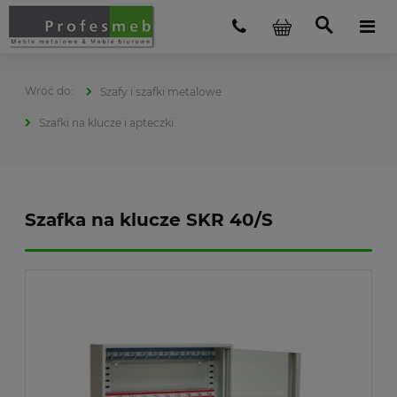
Szafy i szafki metalowe
Szafki na klucze i apteczki
Szafka na klucze SKR 40/S