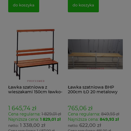
do koszyka
do koszyka
Ławka szatniowa z
Ławka szatniowa BHP
wieszakami 150cm ławko-
200cm ŁO 20 metalowy
wieszak dwustronny
stelaż. siedzisko z drewna
Łsz2a
1 645,74 zł
765,06 zł
Cena regularna:
1 829,01 zł
Cena regularna:
849,93 zł
Najniższa cena:
1 829,01 zł
Najniższa cena:
849,93 zł
1 338,00 zł
622,00 zł
Cena regularna:
1 487,00 zł
Cena regularna:
691,00 zł