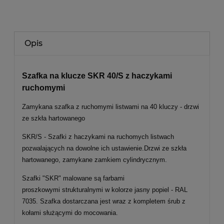
Opis
Szafka na klucze SKR 40/S z haczykami
ruchomymi
Zamykana szafka z ruchomymi listwami na 40 kluczy
- drzwi
ze szkła hartowanego
SKR/S - Szafki z haczykami na ruchomych listwach
pozwalających na dowolne ich ustawienie.
Drzwi ze szkła
hartowanego, zamykane zamkiem cylindrycznym.
Szafki "SKR" malowane są farbami
proszkowymi strukturalnymi w kolorze jasny popiel - RAL
7035. Szafka dostarczana jest wraz z kompletem śrub z
kołami służącymi do mocowania.