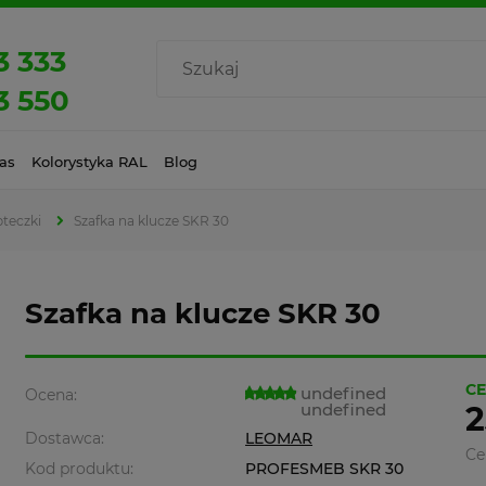
3 333
3 550
as
Kolorystyka RAL
Blog
pteczki
Szafka na klucze SKR 30
Szafka na klucze SKR 30
CE
undefined
Ocena:
undefined
2
Dostawca:
LEOMAR
Ce
Kod produktu:
PROFESMEB SKR 30