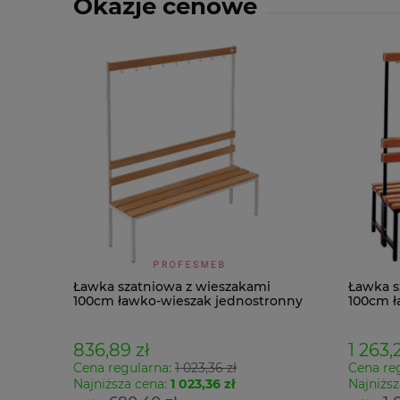
Okazje cenowe
Ławka szatniowa z wieszakami
Ławka s
100cm ławko-wieszak jednostronny
100cm ł
Łsz1
Łsz2
836,89 zł
1 263,2
Cena regularna:
1 023,36 zł
Cena re
Najniższa cena:
1 023,36 zł
Najniższ