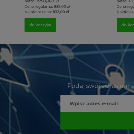
680,40 zł
1 
Cena regularna:
832,00 zł
Cena reg
Najniższa cena:
832,00 zł
Najniższa
do koszyka
do ko
Podaj swój adres e-ma