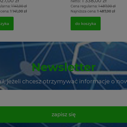
027,00 zł
1 338,00 zł
ularna:
1 141,00 zł
Cena regularna:
1 487,00 zł
 cena:
1 141,00 zł
Najniższa cena:
1 487,00 zł
szyka
do koszyka
Newsletter
il, jeżeli chcesz otrzymywać informacje o no
zapisz się