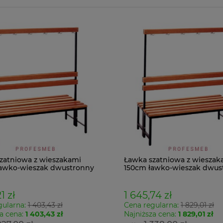
zatniowa z wieszakami
Ławka szatniowa z wieszak
awko-wieszak dwustronny
150cm ławko-wieszak dwus
Łsz2a
1 zł
1 645,74 zł
gularna:
1 403,43 zł
Cena regularna:
1 829,01 zł
a cena:
1 403,43 zł
Najniższa cena:
1 829,01 zł