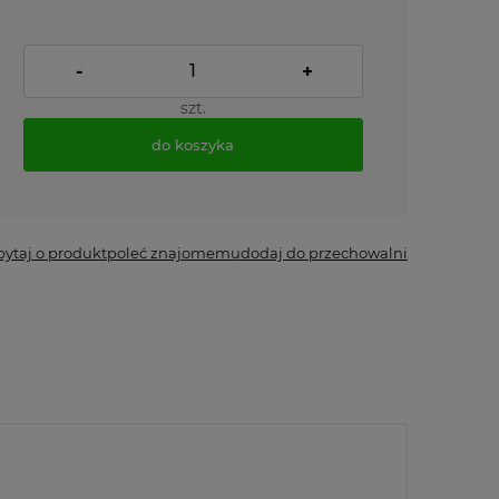
-
+
szt.
do koszyka
pytaj o produkt
poleć znajomemu
dodaj do przechowalni