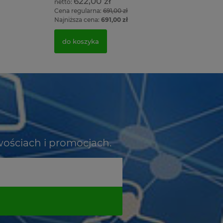
622,00 zł
Cena regularna:
691,00 zł
Najniższa cena:
691,00 zł
do koszyka
wościach i promocjach.