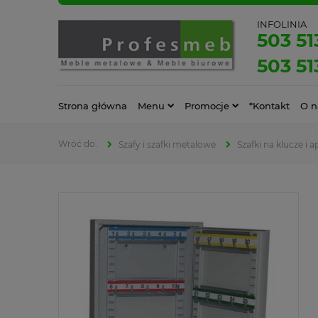
INFOLINIA
503 51
503 51
Strona główna
Menu
Promocje
*Kontakt
O n
Szafy i szafki metalowe
Szafki na klucze i a