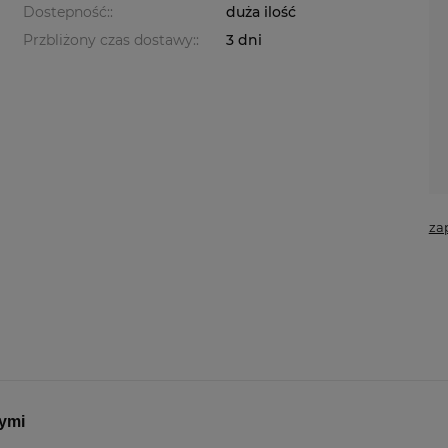
Dostepność::
duża ilość
Przbliżony czas dostawy::
3 dni
za
ymi