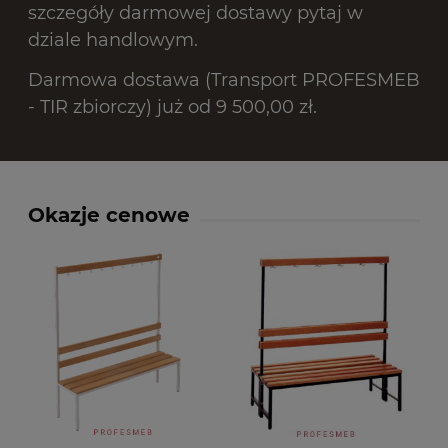
szczegóły darmowej dostawy pytaj w
dziale handlowym.
Darmowa dostawa (Transport PROFESMEB
- TIR zbiorczy) już od 9 500,00 zł.
Okazje cenowe