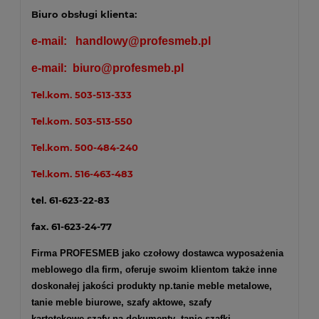
Biuro obsługi klienta:
e-mail:
handlowy@profesmeb.pl
e-mail:
biuro@profesmeb.pl
Tel.kom.
503-513-333
Tel.kom.
503-513-550
Tel.kom.
500-484-240
Tel.kom.
516-463-483
tel. 61-623-22-83
fax. 61-623-24-77
Firma PROFESMEB jako czołowy dostawca wyposażenia
meblowego dla firm, oferuje swoim klientom także inne
doskonałej jakości produkty np.
tanie meble metalowe
,
tanie meble biurowe
,
szafy aktowe
,
szafy
kartotekowe
,
szafy na dokumenty
, tanie szafki