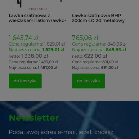
Ławka szatniowa z
Ławka szatniowa BHP
wieszakami 150cm ławko-
200cm ŁO 20 metalowy
wieszak dwustronny
stelaż. siedzisko z drewna
Łsz2a
1 645,74 zł
765,06 zł
Cena regularna:
1 829,01 zł
Cena regularna:
849,93 zł
Najniższa cena:
1 829,01 zł
Najniższa cena:
849,93 zł
1 338,00 zł
622,00 zł
Cena regularna:
1 487,00 zł
Cena regularna:
691,00 zł
Najniższa cena:
1 487,00 zł
Najniższa cena:
691,00 zł
do koszyka
do koszyka
Newsletter
Podaj swój adres e-mail, jeżeli chcesz