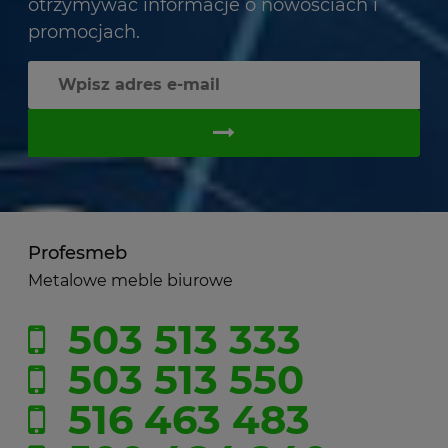
otrzymywać informacje o nowościach i
promocjach.
Profesmeb
Metalowe meble biurowe
503 513 333
503 513 550
516 463 483