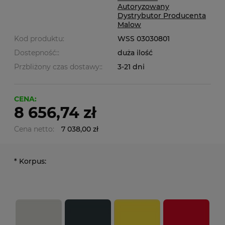
Autoryzowany
Dystrybutor Producenta
Malow
Kod produktu:
WSS 03030801
Dostepność::
duża ilość
Przbliżony czas dostawy::
3-21 dni
CENA:
8 656,74 zł
Cena netto:
7 038,00 zł
*
Korpus: