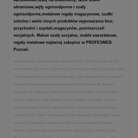
ubraniowe,
sejfy ognioodporne
i
szafy
ognioodporne
,
metalowe regały magazynowe
,
szafki
szkolne
i wiele innych produktów wyposażenia biur,
przychodni i szpitali,magazynów, pomieszczeń
socjalnych. Malow szafy socjalne, meble warsztatowe,
regały metalowe najtaniej zakupisz w PROFESMEB
Poznań.
Szafki ubraniowe - metalowe szafki socjalne SUM 320, SUM 420, szafki sus 322,
szafki szkolne, dla uczniów, szatniowe do szatni,szafy na środki czystości typu SMD
szafki bhp dostarczamy na terenie całego kraju. Szafy metalowe dowozimy własnym
transportem lub wysyłamy spedycją na paletach do takich miast jak: Koszalin,
Czaplinek, Piła, Bydgoszcz, Toruń, Inowrocław, Gorzów Wlkp, Szczecin, Gryfino,
Piotrków Trybunalski, Łódź, Wrocław, Legnica, Głogów, Jelenia Góra, Katowice,
Kraków, Sosnowiec, Rybnik, Dąbrowa Górnicza, Tychy, Jaworzno, Ruda Śląska,
Chorzów, Bytom, Gliwice, Siemianowice Śląskie, Mysłowice, Bielsko Biała, Żywiec,
Dzierżoniów, Inowrocław, Zielona Góra, Białystok, Częstochowa, Warszawa,
Piotrków Trybunalski, Kielce, Radom, Rybnik, Opole, Poznań, Gdańsk, Olsztyn,