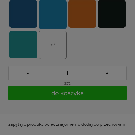
+7
-
+
szt.
do koszyka
*
- Pole wymagane
zapytaj o produkt
poleć znajomemu
dodaj do przechowalni