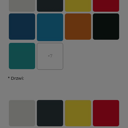
+7
*
Drzwi: