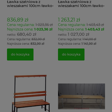
Ławka szatniowa z
Ławka szatniowa z
wieszakami 100cm ławko-
wieszakami 100cm ławko-
wieszak jednostronny
wieszak dwustronny Łsz2
Łsz1
836,89 zł
1 263,21 zł
Cena regularna:
1 023,36 zł
Cena regularna:
1 403,43 zł
Najniższa cena:
1 023,36 zł
Najniższa cena:
1 403,43 zł
680,40 zł
1 027,00 zł
Cena regularna:
832,00 zł
Cena regularna:
1 141,00 zł
Najniższa cena:
832,00 zł
Najniższa cena:
1 141,00 zł
do koszyka
do koszyka