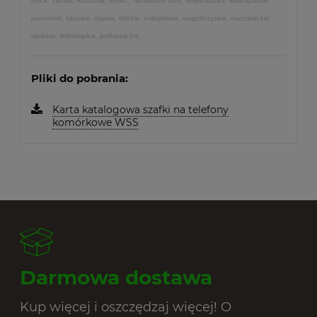
Płock, Tarnów, Rzeszów, Mielec, Tarnowskie Góry, województwa: wielkopolskie,
pomorskie, lubuskie, śląskie, łódzkie, małopolskie, świętokrzyskie, mazowieckie,
opolskie, dolnośląskie, podkarpackie,
Pliki do pobrania:
Karta katalogowa szafki na telefony
komórkowe WSS
Darmowa dostawa
Kup więcej i oszczędzaj więcej! O