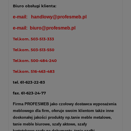
Biuro obsługi klienta:
e-mail:
handlowy@profesmeb.pl
e-mail:
biuro@profesmeb.pl
Tel.kom.
503-513-333
Tel.kom.
503-513-550
Tel.kom.
500-484-240
Tel.kom.
516-463-483
tel. 61-623-22-83
fax. 61-623-24-77
Firma PROFESMEB jako czołowy dostawca wyposażenia
meblowego dla firm, oferuje swoim klientom także inne
doskonałej jakości produkty np.
tanie meble metalowe
,
tanie meble biurowe
,
szafy aktowe
,
szafy
kartotekowe
,
szafy na dokumenty
, tanie szafki