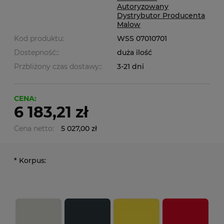
Autoryzowany
Dystrybutor Producenta
Malow
Kod produktu:
WSS 07010701
Dostepność::
duża ilość
Przbliżony czas dostawy::
3-21 dni
CENA:
6 183,21 zł
Cena netto:
5 027,00 zł
*
Korpus: