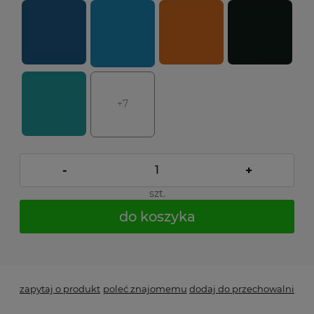
+7
-
+
szt.
do koszyka
*
- Pole wymagane
zapytaj o produkt
poleć znajomemu
dodaj do przechowalni