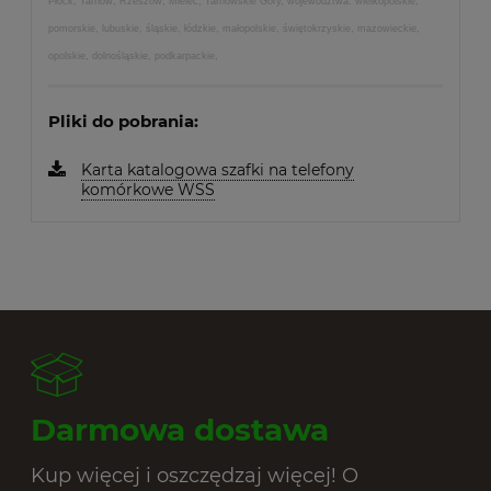
Płock, Tarnów, Rzeszów, Mielec, Tarnowskie Góry, województwa: wielkopolskie,
pomorskie, lubuskie, śląskie, łódzkie, małopolskie, świętokrzyskie, mazowieckie,
opolskie, dolnośląskie, podkarpackie,
Pliki do pobrania:
Karta katalogowa szafki na telefony
komórkowe WSS
Darmowa dostawa
Kup więcej i oszczędzaj więcej! O