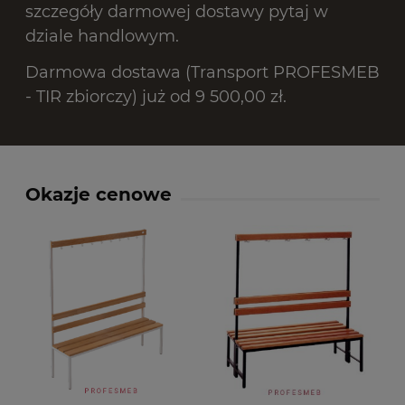
szczegóły darmowej dostawy pytaj w
dziale handlowym.
Darmowa dostawa (Transport PROFESMEB
- TIR zbiorczy) już od 9 500,00 zł.
Okazje cenowe