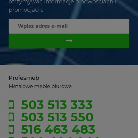
otrzymywać informacje o nowościach i
promocjach.
Profesmeb
Metalowe meble biurowe
503 513 333
503 513 550
516 463 483