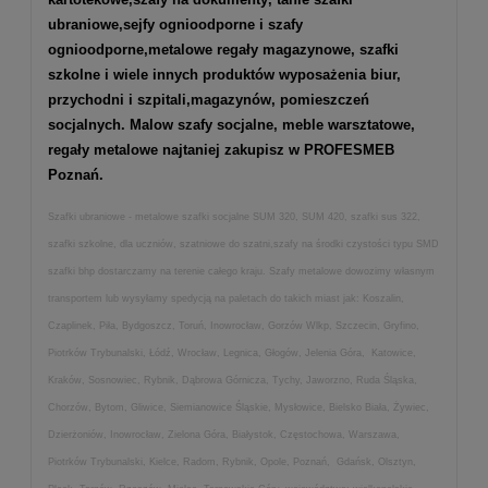
ubraniowe,
sejfy ognioodporne
i
szafy
ognioodporne
,
metalowe regały magazynowe
,
szafki
szkolne
i wiele innych produktów wyposażenia biur,
przychodni i szpitali,magazynów, pomieszczeń
socjalnych. Malow szafy socjalne, meble warsztatowe,
regały metalowe najtaniej zakupisz w PROFESMEB
Poznań.
Szafki ubraniowe - metalowe szafki socjalne SUM 320, SUM 420, szafki sus 322,
szafki szkolne, dla uczniów, szatniowe do szatni,szafy na środki czystości typu SMD
szafki bhp dostarczamy na terenie całego kraju. Szafy metalowe dowozimy własnym
transportem lub wysyłamy spedycją na paletach do takich miast jak: Koszalin,
Czaplinek, Piła, Bydgoszcz, Toruń, Inowrocław, Gorzów Wlkp, Szczecin, Gryfino,
Piotrków Trybunalski, Łódź, Wrocław, Legnica, Głogów, Jelenia Góra, Katowice,
Kraków, Sosnowiec, Rybnik, Dąbrowa Górnicza, Tychy, Jaworzno, Ruda Śląska,
Chorzów, Bytom, Gliwice, Siemianowice Śląskie, Mysłowice, Bielsko Biała, Żywiec,
Dzierżoniów, Inowrocław, Zielona Góra, Białystok, Częstochowa, Warszawa,
Piotrków Trybunalski, Kielce, Radom, Rybnik, Opole, Poznań, Gdańsk, Olsztyn,