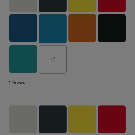
+7
*
Drzwi: