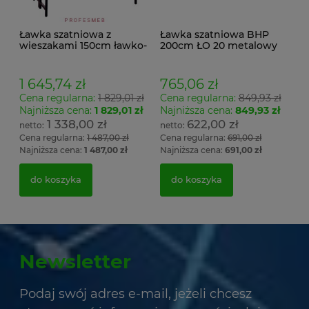
Ławka szatniowa z
Ławka szatniowa BHP
wieszakami 150cm ławko-
200cm ŁO 20 metalowy
wieszak dwustronny
stelaż. siedzisko z drewna
Łsz2a
1 645,74 zł
765,06 zł
Cena regularna:
1 829,01 zł
Cena regularna:
849,93 zł
Najniższa cena:
1 829,01 zł
Najniższa cena:
849,93 zł
1 338,00 zł
622,00 zł
Cena regularna:
1 487,00 zł
Cena regularna:
691,00 zł
Najniższa cena:
1 487,00 zł
Najniższa cena:
691,00 zł
do koszyka
do koszyka
Newsletter
Podaj swój adres e-mail, jeżeli chcesz