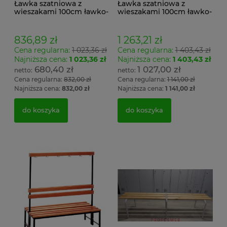
Ławka szatniowa z
Ławka szatniowa z
wieszakami 100cm ławko-
wieszakami 100cm ławko-
wieszak jednostronny
wieszak dwustronny Łsz2
Łsz1
836,89 zł
1 263,21 zł
Cena regularna:
1 023,36 zł
Cena regularna:
1 403,43 zł
Najniższa cena:
1 023,36 zł
Najniższa cena:
1 403,43 zł
680,40 zł
1 027,00 zł
Cena regularna:
832,00 zł
Cena regularna:
1 141,00 zł
Najniższa cena:
832,00 zł
Najniższa cena:
1 141,00 zł
do koszyka
do koszyka