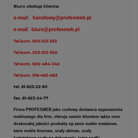
Biuro obsługi klienta:
e-mail:
handlowy@profesmeb.pl
e-mail:
biuro@profesmeb.pl
Tel.kom.
503-513-333
Tel.kom.
503-513-550
Tel.kom.
500-484-240
Tel.kom.
516-463-483
tel. 61-623-22-83
fax. 61-623-24-77
Firma PROFESMEB jako czołowy dostawca wyposażenia
meblowego dla firm, oferuje swoim klientom także inne
doskonałej jakości produkty np.
tanie meble metalowe
,
tanie meble biurowe
,
szafy aktowe
,
szafy
kartotekowe
,
szafy na dokumenty
, tanie szafki