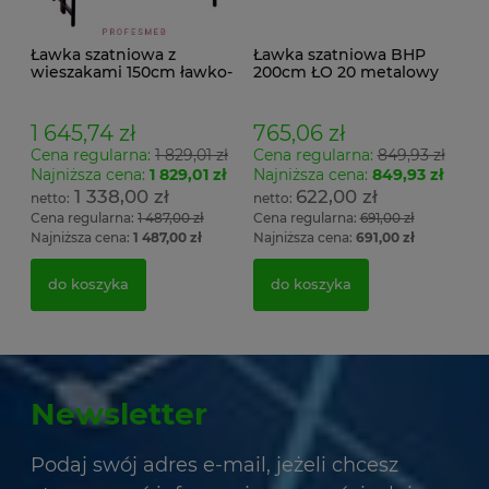
Ławka szatniowa z
Ławka szatniowa BHP
wieszakami 150cm ławko-
200cm ŁO 20 metalowy
wieszak dwustronny
stelaż. siedzisko z drewna
Łsz2a
1 645,74 zł
765,06 zł
Cena regularna:
1 829,01 zł
Cena regularna:
849,93 zł
Najniższa cena:
1 829,01 zł
Najniższa cena:
849,93 zł
1 338,00 zł
622,00 zł
Cena regularna:
1 487,00 zł
Cena regularna:
691,00 zł
Najniższa cena:
1 487,00 zł
Najniższa cena:
691,00 zł
do koszyka
do koszyka
Newsletter
Podaj swój adres e-mail, jeżeli chcesz