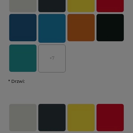
+7
*
Drzwi: