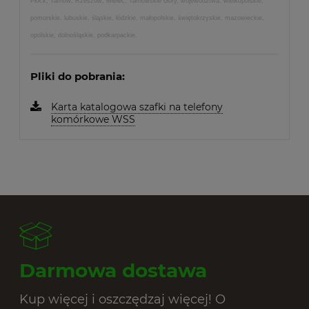
Płock, Tarnów, Rzeszów, Mielec, Tarnowskie Góry, województwa: wielkopolskie,
pomorskie, lubuskie, śląskie, łódzkie, małopolskie, świętokrzyskie, mazowieckie,
opolskie, dolnośląskie, podkarpackie,
Pliki do pobrania:
Karta katalogowa szafki na telefony
komórkowe WSS
Darmowa dostawa
Kup więcej i oszczędzaj więcej! O