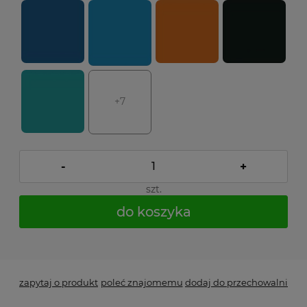
+7
-
+
szt.
do koszyka
*
- Pole wymagane
zapytaj o produkt
poleć znajomemu
dodaj do przechowalni