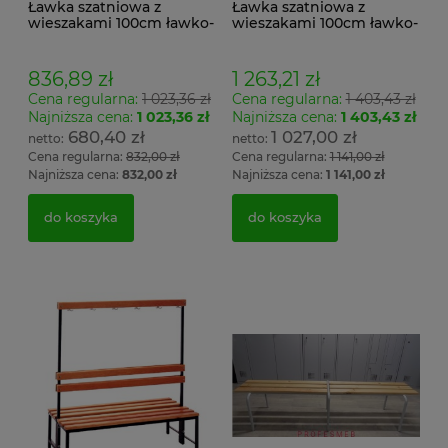
Ławka szatniowa z
Ławka szatniowa z
wieszakami 100cm ławko-
wieszakami 100cm ławko-
wieszak jednostronny
wieszak dwustronny Łsz2
Łsz1
836,89 zł
1 263,21 zł
Cena regularna:
1 023,36 zł
Cena regularna:
1 403,43 zł
Najniższa cena:
1 023,36 zł
Najniższa cena:
1 403,43 zł
680,40 zł
1 027,00 zł
Cena regularna:
832,00 zł
Cena regularna:
1 141,00 zł
Najniższa cena:
832,00 zł
Najniższa cena:
1 141,00 zł
do koszyka
do koszyka