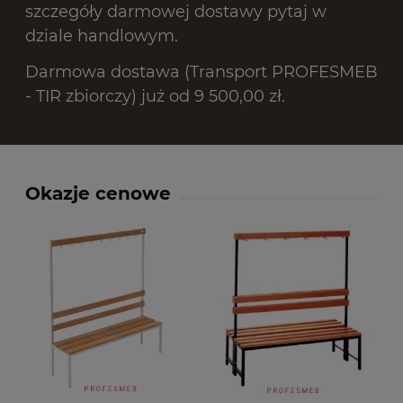
szczegóły darmowej dostawy pytaj w
dziale handlowym.
Darmowa dostawa (Transport PROFESMEB
- TIR zbiorczy) już od 9 500,00 zł.
Okazje cenowe