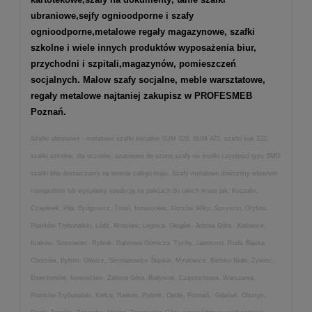
ubraniowe,
sejfy ognioodporne
i
szafy
ognioodporne
,
metalowe regały magazynowe
,
szafki
szkolne
i wiele innych produktów wyposażenia biur,
przychodni i szpitali,magazynów, pomieszczeń
socjalnych. Malow szafy socjalne, meble warsztatowe,
regały metalowe najtaniej zakupisz w PROFESMEB
Poznań.
Szafki ubraniowe - metalowe szafki socjalne SUM 320, SUM 420, szafki sus 322,
szafki szkolne, dla uczniów, szatniowe do szatni,szafy na środki czystości typu SMD
szafki bhp dostarczamy na terenie całego kraju. Szafy metalowe dowozimy własnym
transportem lub wysyłamy spedycją na paletach do takich miast jak: Koszalin,
Czaplinek, Piła, Bydgoszcz, Toruń, Inowrocław, Gorzów Wlkp, Szczecin, Gryfino,
Piotrków Trybunalski, Łódź, Wrocław, Legnica, Głogów, Jelenia Góra, Katowice,
Kraków, Sosnowiec, Rybnik, Dąbrowa Górnicza, Tychy, Jaworzno, Ruda Śląska,
Chorzów, Bytom, Gliwice, Siemianowice Śląskie, Mysłowice, Bielsko Biała, Żywiec,
Dzierżoniów, Inowrocław, Zielona Góra, Białystok, Częstochowa, Warszawa,
Piotrków Trybunalski, Kielce, Radom, Rybnik, Opole, Poznań, Gdańsk, Olsztyn,