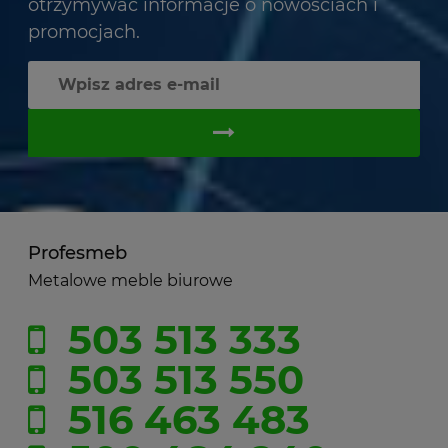
otrzymywać informacje o nowościach i
promocjach.
Profesmeb
Metalowe meble biurowe
503 513 333
503 513 550
516 463 483