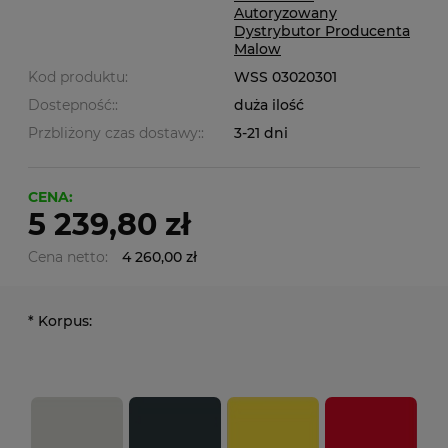
Autoryzowany
Dystrybutor Producenta
Malow
Kod produktu:
WSS 03020301
Dostepność::
duża ilość
Przbliżony czas dostawy::
3-21 dni
CENA:
5 239,80 zł
Cena netto:
4 260,00 zł
*
Korpus: