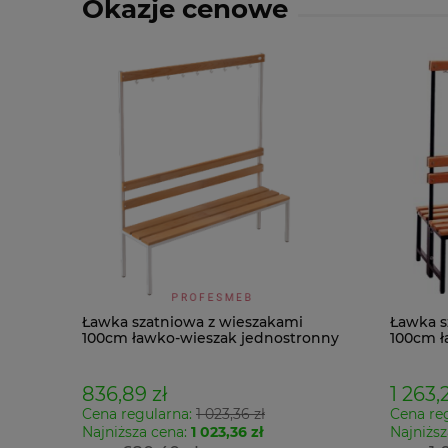
Okazje cenowe
Ławka szatniowa z wieszakami
Ławka s
100cm ławko-wieszak jednostronny
100cm ł
Łsz1
Łsz2
836,89 zł
1 263,2
Cena regularna:
1 023,36 zł
Cena re
Najniższa cena:
1 023,36 zł
Najniższ