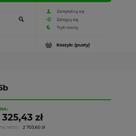
Zarejestruj się
Zaloguj się
Koszyk:
(pusty)
5b
NA:
 325,43 zł
na netto:
2 703,60 zł