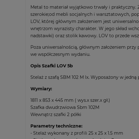
Metal to materiał wyjątkowo trwały i praktyczny.
szerokie;od mebli socjalnych i warsztatowych, p
LOV, której głównym założeniem jest uniwersalno
wnętrzom wyrazisty charakter. W jego skład wchod
nadstawki) oraz stolik kawowy. LOV to przede wsz
Poza uniwersalnością, głównym założeniem przy p
we współczesnym wydaniu.
Opis Szafki LOV 5b
Stelaż z szafą SBM 102 M lx. Wyposażony w jedną 
Wymiary:
1811 x 853 x 445 mm ( wys.x szer.x gł.)
Szafka dwudrzwiowa Sbm 102M
Wewnątrz szafki 2 półki
Parametry techniczne:
- Stelaż wykonany z profili 25 x 25 x 1.5 mm