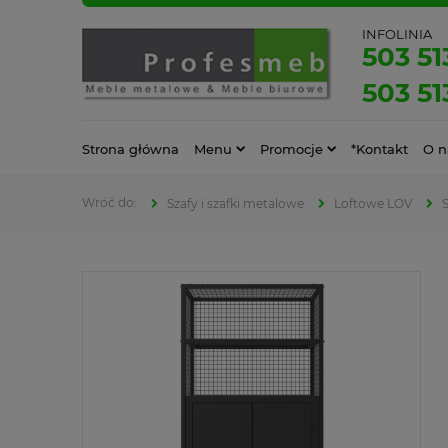
INFOLINIA
503 51
503 51
Strona główna
Menu
Promocje
*Kontakt
O n
Szafy i szafki metalowe
Loftowe LOV