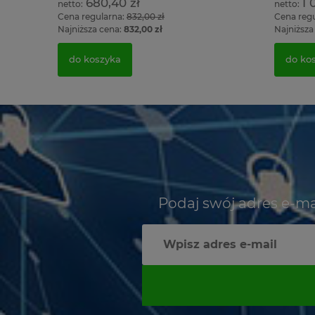
680,40 zł
1 
Cena regularna:
832,00 zł
Cena reg
Najniższa cena:
832,00 zł
Najniższa
do koszyka
do ko
Podaj swój adres e-ma