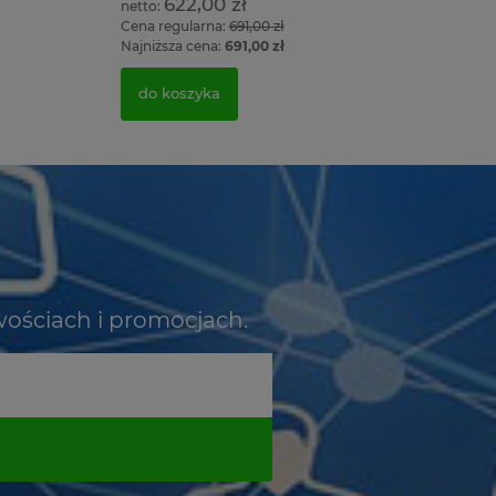
622,00 zł
Cena regularna:
691,00 zł
Najniższa cena:
691,00 zł
do koszyka
wościach i promocjach.