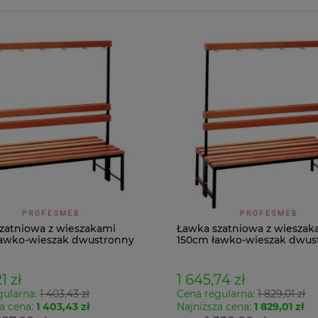
zatniowa z wieszakami
Ławka szatniowa z wieszak
awko-wieszak dwustronny
150cm ławko-wieszak dwus
Łsz2a
1 zł
1 645,74 zł
gularna:
1 403,43 zł
Cena regularna:
1 829,01 zł
a cena:
1 403,43 zł
Najniższa cena:
1 829,01 zł