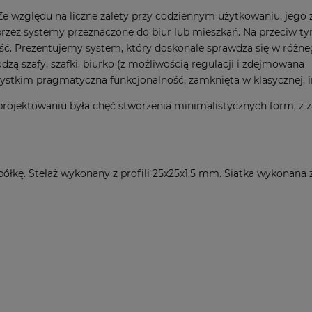
 Ze względu na liczne zalety przy codziennym użytkowaniu, jego
oprzez systemy przeznaczone do biur lub mieszkań. Na przeciw
ść. Prezentujemy system, który doskonale sprawdza się w różne
zą szafy, szafki, biurko (z możliwością regulacji i zdejmowana
ystkim pragmatyczna funkcjonalność, zamknięta w klasycznej, in
rojektowaniu była chęć stworzenia minimalistycznych form, z z
półkę. Stelaż wykonany z profili 25x25x1.5 mm. Siatka wykonana