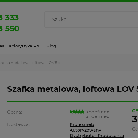
3 333
3 550
as
Kolorystyka RAL
Blog
Szafka metalowa, loftowa LOV 5b
Szafka metalowa, loftowa LOV 
CE
undefined
Ocena:
undefined
3
Dostawca:
Profesmeb
Ce
Autoryzowany
Dystrybutor Producenta