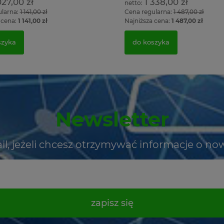
027,00 zł
1 338,00 zł
ularna:
1 141,00 zł
Cena regularna:
1 487,00 zł
 cena:
1 141,00 zł
Najniższa cena:
1 487,00 zł
szyka
do koszyka
Newsletter
il, jeżeli chcesz otrzymywać informacje o no
zapisz się