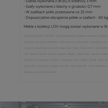
- Siatka wykonana z drutu o średnicy 3 mm
- Szafy wykonane z blachy o grubości 0,7 mm
- W szafkach półki przestawne co 25 mm
- Dopuszczalne obciążenie półek w szafach - 60 k
Meble z kolekcji LOV mogą zostać wykonane w 16 
Stoły biurowe STB COMFORT, stoły konferencyjne,modułowe,kontenerki metalowe,stół
narzędzia,szafy aktowe metalowe, szafy biurowe na dokumenty i segregatory oraz
magazynu dostarczamy na terenie całego kraju. Szafy , biurka, fotele i kontenerk
Łódź, Tarnów, Zamość, Wrocław, Legnica, Głogów, Jelenia Góra, Katowice, Kraków
Częstochowa, Warszawa, Piotrków Trybunalski, Kielce, Radom, Rybnik, Opole, Poz
Jelenia Góra, Nowy Sącz, Głogów, Zgorzelec, Żary, Nowa Sól, Lubin, Polkowice, Gn
podlaskie, warmińsko mazurskie