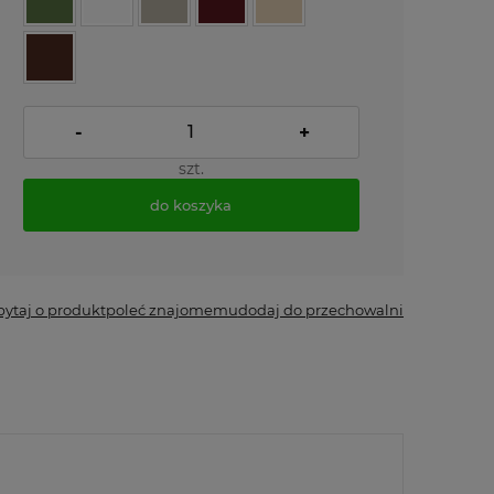
-
+
szt.
do koszyka
*
- Pole wymagane
pytaj o produkt
poleć znajomemu
dodaj do przechowalni