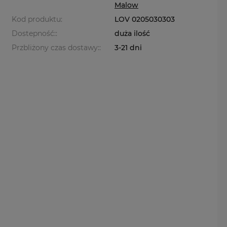
Malow
Kod produktu:
LOV 0205030303
Dostepność::
duża ilość
Przbliżony czas dostawy::
3-21 dni