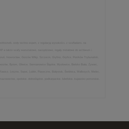
ofesmeb, stoły techno expert, z regulacją wysokości, z szufladami, na
HP a także szafy warsztatowe, narzędziowe, regały metalowe do archiwum i
oruń, Inowrocław, Gorzów Wlkp, Szczecin, Gryfino, Gryfice, Piotrków Trybunalski,
rzów, Bytom, Gliwice, Siemianowice Śląskie, Mysłowice, Bielsko Biała, Żywiec,
wicz, Leszno, Sopot, Lublin, Piaseczno, Białystok, Świdnica, Wałbrzych, Mielec,
azowieckie, opolskie, dolnośląskie, podkarpackie, lubelskie, kujawsko pomorskie,