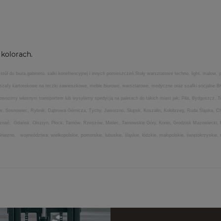
g
kolorach.
 do biura,gabinetu, salki konefrencyjnej i innych pomieszczeń,Stoły warsztatowe techno, light, malow, pr
 szafy kartotekowe na teczki zawieszkowe, meble biurowe, warsztatowe, medyczne oraz szafki socjalne B
i dowozimy własnym transportem lub wysyłamy spedycją na paletach do takich miast jak: Piła, Bydgoszcz, T
, Sosnowiec, Rybnik, Dąbrowa Górnicza, Tychy, Jaworzno, Słupsk, Koszalin, Kołobrzeg, Ruda Śląska, Cho
nań, Gdańsk, Olsztyn, Płock, Tarnów, Rzeszów, Mielec, Tarnowskie Góry, Konin, Grodzisk Mazowiecki, Ra
iezno, województwa: wielkopolskie, pomorskie, lubuskie, śląskie, łódzkie, małopolskie, świętokrzyskie, m