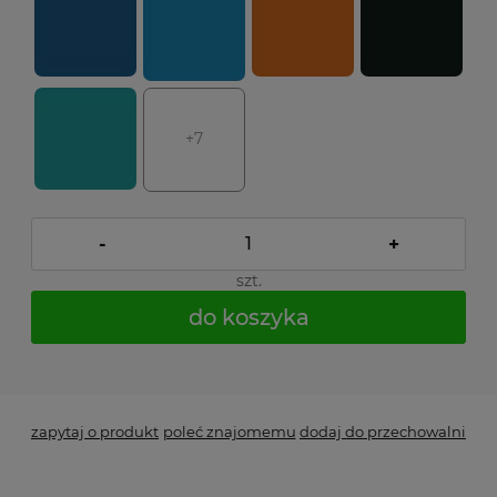
+7
-
+
szt.
do koszyka
*
- Pole wymagane
zapytaj o produkt
poleć znajomemu
dodaj do przechowalni