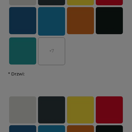
+7
*
Drzwi: