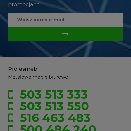
promocjach.
Profesmeb
Metalowe meble biurowe
503 513 333
503 513 550
516 463 483
500 484 240