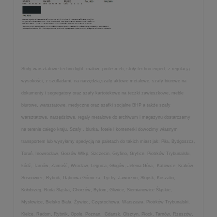
Stoły warsztatowe techno light, malow, profesmeb, stoły techno expert, z regulacją
wysokości, z szufladami, na narzędzia,szafy aktowe metalowe, szafy biurowe na
dokumenty i segregatory oraz szafy kartotekowe na teczki zawieszkowe, meble
biurowe, warsztatowe, medyczne oraz szafki socjalne BHP a także szafy
warsztatowe, narzędziowe, regały metalowe do archiwum i magazynu dostarczamy
na terenie całego kraju. Szafy , biurka, fotele i kontenerki dowozimy własnym
transportem lub wysyłamy spedycją na paletach do takich miast jak: Piła, Bydgoszcz,
Toruń, Inowrocław, Gorzów Wlkp, Szczecin, Gryfino, Gryfice, Piotrków Trybunalski,
Łódź, Tarnów, Zamość, Wrocław, Legnica, Głogów, Jelenia Góra, Katowice, Kraków,
Sosnowiec, Rybnik, Dąbrowa Górnicza, Tychy, Jaworzno, Słupsk, Koszalin,
Kołobrzeg, Ruda Śląska, Chorzów, Bytom, Gliwice, Siemianowice Śląskie,
Mysłowice, Bielsko Biała, Żywiec, Częstochowa, Warszawa, Piotrków Trybunalski,
Kielce, Radom, Rybnik, Opole, Poznań, Gdańsk, Olsztyn, Płock, Tarnów, Rzeszów,