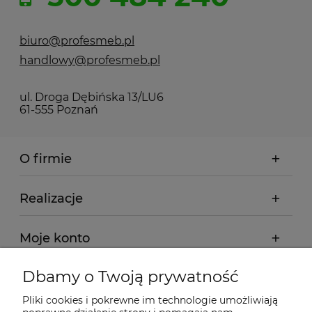
biuro@profesmeb.pl
handlowy@profesmeb.pl
ul. Droga Dębińska 13/LU6
61-555 Poznań
O firmie
Realizacje
Moje konto
Dbamy o Twoją prywatność
Regulamin
Pliki cookies i pokrewne im technologie umożliwiają