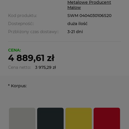
Metalowe Producent
Malow
Kod produktu:
SWM 0404030106S20
Dostepność::
duża ilość
Przbliżony czas dostawy::
3-21 dni
CENA:
4 889,61 zł
Cena netto:
3 975,29 zł
*
Korpus: