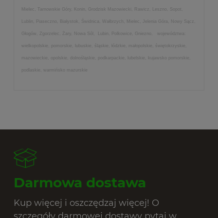
Mielec, Tarnowskie Góry, Konin, Grodzisk Mazowiecki, Rawicz, Leszno, Sopot,
Lublin, Piaseczno, Białystok, Świdnica, Wałbrzych, Mielec, Jelenia Góra, Nowy Sącz,
Głogów, Zgorzelec, Żary, Nowa Sól, Lubin, Polkowice, Gniezno, województwa:
wielkopolskie, pomorskie, lubuskie, śląskie, łódzkie, małopolskie, świętokrzyskie,
mazowieckie, opolskie, dolnośląskie, podkarpackie, lubelskie, kujawsko pomorskie,
podlaskie, warmińsko mazurskie
Darmowa dostawa
Kup więcej i oszczędzaj więcej! O
szczegóły darmowej dostawy pytaj w