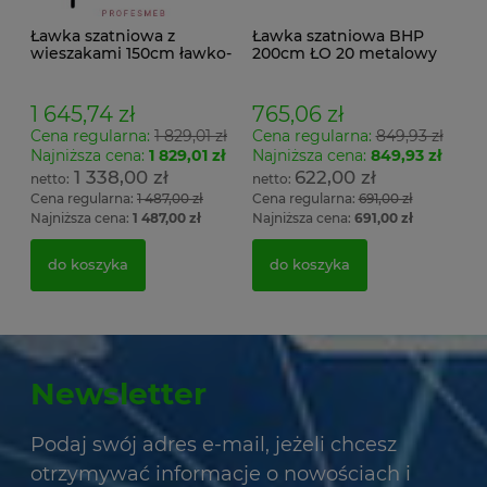
Ławka szatniowa z
Ławka szatniowa BHP
wieszakami 150cm ławko-
200cm ŁO 20 metalowy
wieszak dwustronny
stelaż. siedzisko z drewna
Łsz2a
1 645,74 zł
765,06 zł
Cena regularna:
1 829,01 zł
Cena regularna:
849,93 zł
Najniższa cena:
1 829,01 zł
Najniższa cena:
849,93 zł
1 338,00 zł
622,00 zł
Cena regularna:
1 487,00 zł
Cena regularna:
691,00 zł
Najniższa cena:
1 487,00 zł
Najniższa cena:
691,00 zł
do koszyka
do koszyka
Newsletter
Podaj swój adres e-mail, jeżeli chcesz
otrzymywać informacje o nowościach i