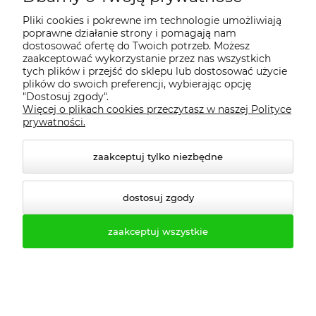
Zapraszamy do zakupów i kontaktu!
Pliki cookies i pokrewne im technologie umożliwiają
poprawne działanie strony i pomagają nam
Razem stworzymy przestrzeń, która
dostosować ofertę do Twoich potrzeb. Możesz
spełni Twoje oczekiwania. Sprawdź,
zaakceptować wykorzystanie przez nas wszystkich
tych plików i przejść do sklepu lub dostosować użycie
jak łatwo i szybko możesz wyposażyć
plików do swoich preferencji, wybierając opcję
swoją szatnię czy biuro z naszą
"Dostosuj zgody".
pomocą.
Więcej o plikach cookies przeczytasz w naszej Polityce
prywatności.
Gwarantujemy jakość, trwałość i
funkcjonalność.
zaakceptuj tylko niezbędne
dostosuj zgody
zaakceptuj wszystkie