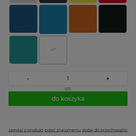
+7
-
+
szt.
do koszyka
*
- Pole wymagane
zapytaj o produkt
poleć znajomemu
dodaj do przechowalni