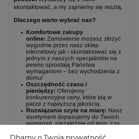
skontaktować, a my zajmiemy się resztą.
Dlaczego warto wybrać nas?
Komfortowe zakupy
online:
Zamówienie możesz złożyć
wygodnie przez nasz sklep
internetowy jak i skontaktować się z
jednym z naszych specjalistów na
pewno sprostają Państwa
wymaganiom – bez wychodzenia z
domu!
Oszczędność czasu i
pieniędzy:
Oferujemy
konkurencyjne ceny, które idą w
parze z najwyższą jakością.
Rozwiązania szyte na miarę:
Nasz
asortyment dopasujemy do Twoich
wymagań, niezależnie od tego, czy
potrzebujesz mebli do szkoły,
Dbamy o Twoją prywatność
siłowni, czy biura.