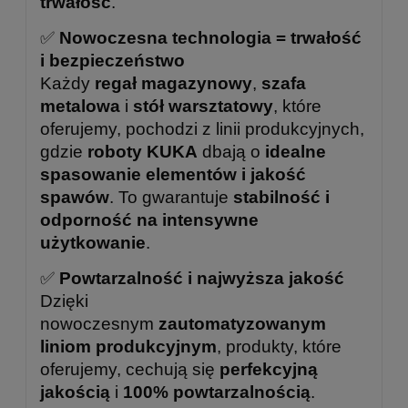
trwałość
.
✅
Nowoczesna technologia = trwałość
i bezpieczeństwo
Każdy
regał magazynowy
,
szafa
metalowa
i
stół warsztatowy
, które
oferujemy, pochodzi z linii produkcyjnych,
gdzie
roboty KUKA
dbają o
idealne
spasowanie elementów i jakość
spawów
. To gwarantuje
stabilność i
odporność na intensywne
użytkowanie
.
✅
Powtarzalność i najwyższa jakość
Dzięki
nowoczesnym
zautomatyzowanym
liniom produkcyjnym
, produkty, które
oferujemy, cechują się
perfekcyjną
jakością
i
100% powtarzalnością
.