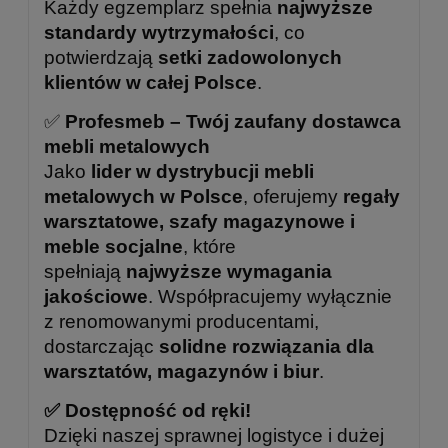
Każdy egzemplarz spełnia
najwyższe
standardy wytrzymałości
, co
potwierdzają
setki zadowolonych
klientów w całej Polsce
.
✅
Profesmeb – Twój zaufany dostawca
mebli metalowych
Jako
lider w dystrybucji mebli
metalowych w Polsce
, oferujemy
regały
warsztatowe, szafy magazynowe i
meble socjalne
, które
spełniają
najwyższe wymagania
jakościowe
. Współpracujemy wyłącznie
z renomowanymi producentami,
dostarczając
solidne rozwiązania dla
warsztatów, magazynów i biur
.
✅ Dostępność od ręki!
Dzięki naszej sprawnej logistyce i dużej