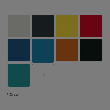
+7
*
Drzwi: