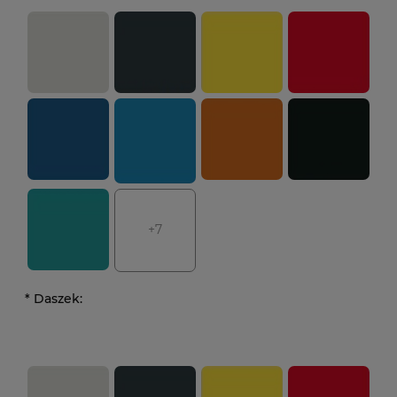
+7
*
Daszek: