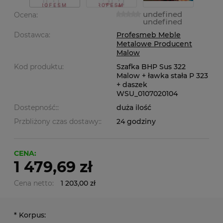
undefined
Ocena:
undefined
Dostawca:
Profesmeb Meble
Metalowe Producent
Malow
Kod produktu:
Szafka BHP Sus 322
Malow + ławka stała P 323
+ daszek
WSU_0107020104
Dostepność::
duża ilość
Przbliżony czas dostawy::
24 godziny
CENA:
1 479,69 zł
Cena netto:
1 203,00 zł
*
Korpus: