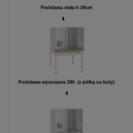
Podstawa stała h 39cm
⬇️
Podstawa wysuwana 39h (z półką na buty)
⬇️