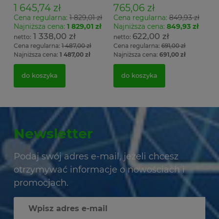
1 645,74 zł
765,06 zł
Cena regularna:
1 829,01 zł
Cena regularna:
849,93 zł
Najniższa cena:
1 829,01 zł
Najniższa cena:
849,93 zł
1 338,00 zł
622,00 zł
Cena regularna:
1 487,00 zł
Cena regularna:
691,00 zł
Najniższa cena:
1 487,00 zł
Najniższa cena:
691,00 zł
do koszyka
do koszyka
Newsletter
Podaj swój adres e-mail, jeżeli chcesz
otrzymywać informacje o nowościach i
promocjach.