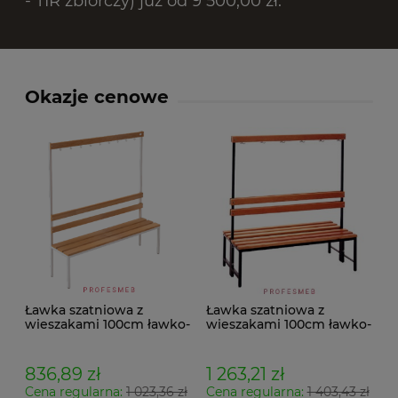
- TIR zbiorczy) już od 9 500,00 zł.
Okazje cenowe
Ławka szatniowa z
Ławka szatniowa z
wieszakami 100cm ławko-
wieszakami 100cm ławko-
wieszak jednostronny
wieszak dwustronny Łsz2
Łsz1
836,89 zł
1 263,21 zł
Cena regularna:
1 023,36 zł
Cena regularna:
1 403,43 zł