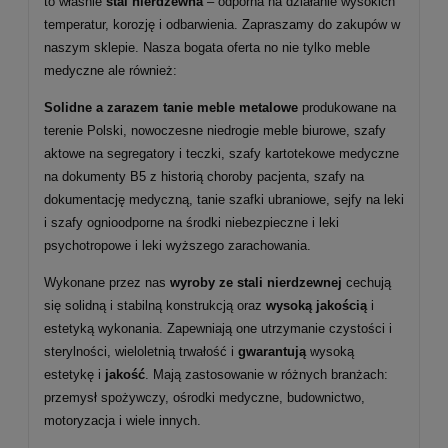
to właśnie
stal nierdzewna
– odporna na działanie wysokich
temperatur, korozję i odbarwienia. Zapraszamy do zakupów w
naszym sklepie. Nasza bogata oferta no nie tylko meble
medyczne ale również:
Solidne a zarazem tanie meble metalowe
produkowane na
terenie Polski, nowoczesne niedrogie meble biurowe, szafy
aktowe na segregatory i teczki, szafy kartotekowe medyczne
na dokumenty B5 z historią choroby pacjenta, szafy na
dokumentację medyczną, tanie szafki ubraniowe, sejfy na leki
i szafy ognioodporne na środki niebezpieczne i leki
psychotropowe i leki wyższego zarachowania.
Wykonane przez nas
wyroby ze stali nierdzewnej
cechują
się solidną i stabilną konstrukcją oraz
wysoką jakością
i
estetyką wykonania. Zapewniają one utrzymanie czystości i
sterylności, wieloletnią trwałość i
gwarantują
wysoką
estetykę i
jakość
. Mają zastosowanie w różnych branżach:
przemysł spożywczy, ośrodki medyczne, budownictwo,
motoryzacja i wiele innych.