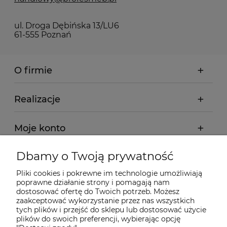
ul. Droga Dębińska 13/LU6
61-555 Poznań
O firmie
Realizacje
Moje konto
Dbamy o Twoją prywatność
Regulamin
Pliki cookies i pokrewne im technologie umożliwiają
poprawne działanie strony i pomagają nam
Dostawa - realizacja
dostosować ofertę do Twoich potrzeb. Możesz
zaakceptować wykorzystanie przez nas wszystkich
tych plików i przejść do sklepu lub dostosować użycie
Gwarancja i zwroty
plików do swoich preferencji, wybierając opcję