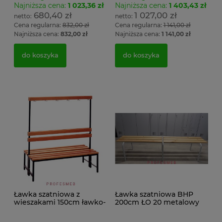
Najniższa cena:
1 023,36 zł
Najniższa cena:
1 403,43 zł
680,40 zł
1 027,00 zł
Cena regularna:
832,00 zł
Cena regularna:
1 141,00 zł
Najniższa cena:
832,00 zł
Najniższa cena:
1 141,00 zł
do koszyka
do koszyka
Ławka szatniowa z
Ławka szatniowa BHP
wieszakami 150cm ławko-
200cm ŁO 20 metalowy
wieszak dwustronny
stelaż. siedzisko z drewna
Łsz2a