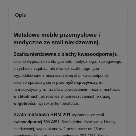
Opis
Metalowe meble przemysłowe i
medyczne ze stali nierdzewnej.
Szafka nierdzewna z blachy kwasoodpornej
to
idealne wyposażenie dla gabinetu medycznego, zabiegowego,
przychodni szpitala, ale również szafki tego typu
wyprodukowane z niezniszczalnej stali kwasoodpornej
idealnie sprawdzą się w
przemyśle spożywczym
i
farmaceutycznym. Szafki z powodzeniem można montować
w chłodniach
jak również w pomieszczeniach
o dużej
wilgotności
i wysokiej temperaturze.
Szafa metalowa
SBM 201
wykonana ze
stali
kwasoodpornej 304 AISI
. Szafa jedno drzwiowa z blachy
nierdzewnej, wyposażona w 2 przestawne co 25 mm
metalowe półki z stali kwasoodpornej 304 AISI. Szafy