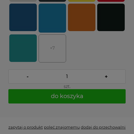
+7
-
+
szt.
do koszyka
*
- Pole wymagane
zapytaj o produkt
poleć znajomemu
dodaj do przechowalni