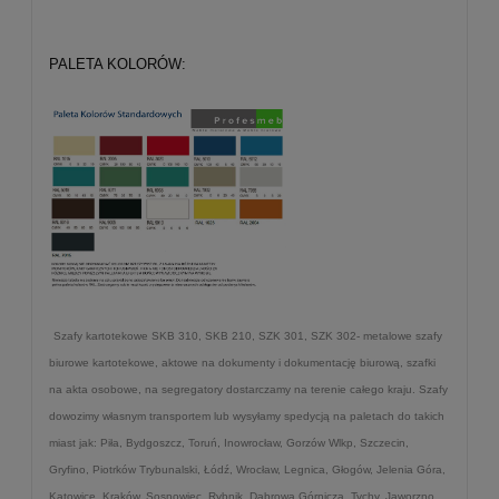
PALETA KOLORÓW:
Szafy ka
rtotekowe SKB 310, SKB 210, SZK 301, SZK 302- metalowe szafy
biurowe kartotekow
e, aktowe na dokumenty i dokumentację biurową, szafki
na akta osobowe, na segregatory dostarczamy na terenie całego kraju. Szafy
dowozimy własnym transportem lub wysyłamy spedycją na paletach do takich
miast jak: Piła, Bydgoszcz, Toruń, Inowrocław, Gorzów Wlkp, Szczecin,
Gryfino, Piotrków Trybunalski, Łódź, Wrocław, Legnica, Głogów, Jelenia Góra,
Katowice, Kraków, Sosnowiec, Rybnik, Dąbrowa Górnicza, Tychy, Jaworzno,