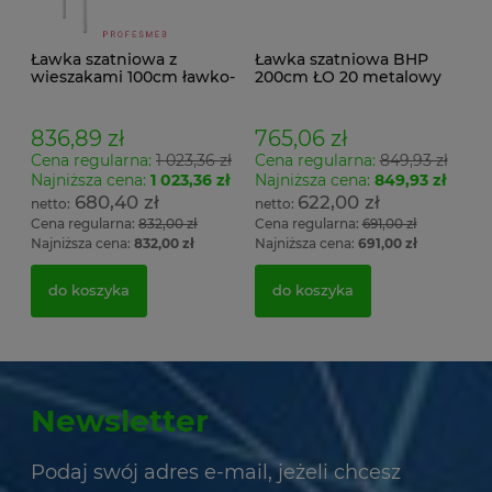
Ławka szatniowa z
Ławka szatniowa BHP
wieszakami 100cm ławko-
200cm ŁO 20 metalowy
wieszak jednostronny
stelaż. siedzisko z drewna
Łsz1
836,89 zł
765,06 zł
Cena regularna:
1 023,36 zł
Cena regularna:
849,93 zł
Najniższa cena:
1 023,36 zł
Najniższa cena:
849,93 zł
680,40 zł
622,00 zł
Cena regularna:
832,00 zł
Cena regularna:
691,00 zł
Najniższa cena:
832,00 zł
Najniższa cena:
691,00 zł
do koszyka
do koszyka
Newsletter
Podaj swój adres e-mail, jeżeli chcesz