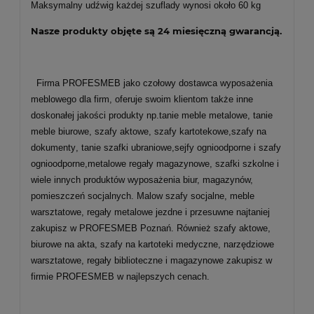
Maksymalny udźwig każdej szuflady wynosi około 60 kg
Nasze produkty objęte są 24 miesięczną gwarancją.
Firma PROFESMEB jako czołowy dostawca wyposażenia
meblowego dla firm, oferuje swoim klientom także inne
doskonałej jakości produkty np.
tanie meble metalowe
,
tanie
meble biurowe
,
szafy aktowe
,
szafy kartotekowe
,
szafy na
dokumenty
,
tanie szafki ubraniowe
,
sejfy ognioodporne
i
szafy
ognioodporne
,
metalowe regały magazynowe
,
szafki szkolne
i
wiele innych produktów
wyposażenia biu
r, magazynów,
pomieszczeń socjalnych. Malow
szafy socjalne
,
meble
warsztatowe
,
regały metalowe jezdne i przesuwne
najtaniej
zakupisz w PROFESMEB Poznań.
Również szafy aktowe,
biurowe na akta, szafy na kartoteki medyczne, narzędziowe
warsztatowe, regały biblioteczne i magazynowe zakupisz w
firmie PROFESMEB w najlepszych cenach.