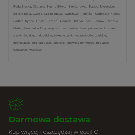
Ruda Śląska, Chorzów, Bytom, Gliwice, Siemianowice Śląskie, Mysłowice,
Bielsko Biała, Żywiec, Częstochowa, Warszawa, Piotrków Trybunalski, Kielce,
Radom, Rybnik, Opole, Poznań, Gdańsk, Olsztyn, Płock, Tarnów, Rzeszów,
Mielec, Tarnowskie Góry, województwa: wielkopolskie, pomorskie, lubuskie,
śląskie, łódzkie, małopolskie, świętokrzyskie, mazowieckie, opolskie,
dolnośląskie, podkarpackie, lubelskie, kujawsko pomorskie, podlaskie,
warmińsko mazurskie.
Darmowa dostawa
Kup więcej i oszczędzaj więcej! O