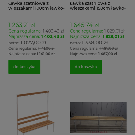
Ławka szatniowa z
Ławka szatniowa z
wieszakami 100cm ławko-
wieszakami 150cm ławko-
wieszak dwustronny Łsz2
wieszak dwustronny
Łsz2a
1 263,21 zł
1 645,74 zł
Cena regularna:
1 403,43 zł
Cena regularna:
1 829,01 zł
Najniższa cena:
1 403,43 zł
Najniższa cena:
1 829,01 zł
1 027,00 zł
1 338,00 zł
Cena regularna:
1 141,00 zł
Cena regularna:
1 487,00 zł
Najniższa cena:
1 141,00 zł
Najniższa cena:
1 487,00 zł
do koszyka
do koszyka