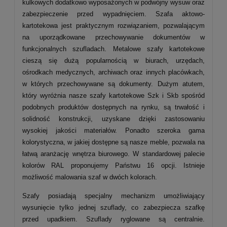
kulkowych dodatkowo wyposażonych w podwójny wysuw oraz
zabezpieczenie przed wypadnięciem. Szafa aktowo-
kartotekowa jest praktycznym rozwiązaniem, pozwalającym
na uporządkowane przechowywanie dokumentów w
funkcjonalnych szufladach. Metalowe szafy kartotekowe
cieszą się dużą popularnością w biurach, urzędach,
ośrodkach medycznych, archiwach oraz innych placówkach,
w których przechowywane są dokumenty. Dużym atutem,
który wyróżnia nasze szafy kartotekowe Szk i Skb spośród
podobnych produktów dostępnych na rynku, są trwałość i
solidność konstrukcji, uzyskane dzięki zastosowaniu
wysokiej jakości materiałów. Ponadto szeroka gama
kolorystyczna, w jakiej dostępne są nasze meble, pozwala na
łatwą aranżację wnętrza biurowego. W standardowej palecie
kolorów RAL proponujemy Państwu 16 opcji. Istnieje
możliwość malowania szaf w dwóch kolorach.
Szafy posiadają specjalny mechanizm umożliwiający
wysunięcie tylko jednej szuflady, co zabezpiecza szafkę
przed upadkiem. Szuflady ryglowane są centralnie.