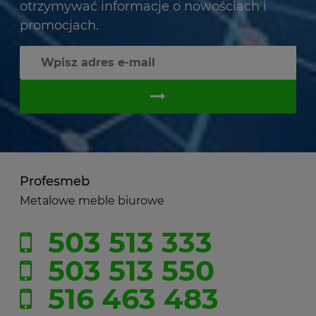
otrzymywać informacje o nowościach i
promocjach.
Profesmeb
Metalowe meble biurowe
503 513 333
503 513 550
516 463 483