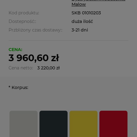
Malow
Kod produktu:
SKB 01010203
Dostepność::
duża ilość
Przbliżony czas dostawy::
3-21 dni
CENA:
3 960,60 zł
Cena netto:
3 220,00 zł
*
Korpus: