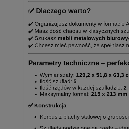
✅ Dlaczego warto?
✔️ Organizujesz dokumenty w formacie A7,
✔️ Masz dość chaosu w klasycznych sz
✔️ Szukasz
mebli metalowych biurowy
✔️ Chcesz mieć pewność, że spełniasz
Parametry techniczne – perfek
Wymiar szafy: 
129,2
 x 51,8 x 63,3
 
Ilość szuflad: 
5
Ilość rzędów w każdej szufladzie:
 2
Maksymalny format: 
215
 x 213 mm
✅
Konstrukcja
Korpus z blachy stalowej o grubośc
Szuflady podzielone na rzędy – id