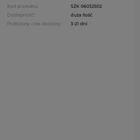
Kod produktu:
SZK 06032502
Dostepność::
duża ilość
Przbliżony czas dostawy::
3-21 dni