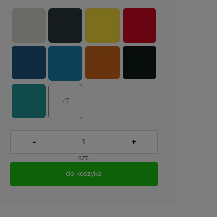
+7
-
+
szt.
do koszyka
*
- Pole wymagane