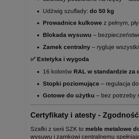
Udźwig szuflady:
do 50 kg
Prowadnice kulkowe
z pełnym, p
Blokada wysuwu
– bezpieczeństw
Zamek centralny
– rygluje wszystk
✅ Estetyka i wygoda
16 kolorów
RAL w standardzie za
Stopki poziomujące
– regulacja d
Gotowe do użytku
– bez potrzeby 
Certyfikaty i atesty - Zgodno
Szafki z serii SZK to
meble metalowe do
wysuwu i zamkowi centralnemu spełniaj