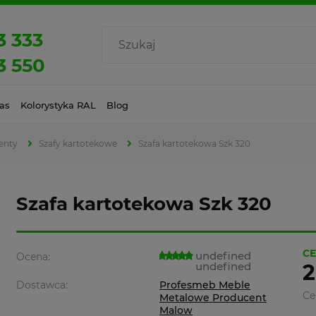
3 333
3 550
as
Kolorystyka RAL
Blog
enty
Szafy kartotekowe
Szafa kartotekowa Szk 320
Szafa kartotekowa Szk 320
CE
undefined
Ocena:
undefined
2
Dostawca:
Profesmeb Meble
Ce
Metalowe Producent
Malow