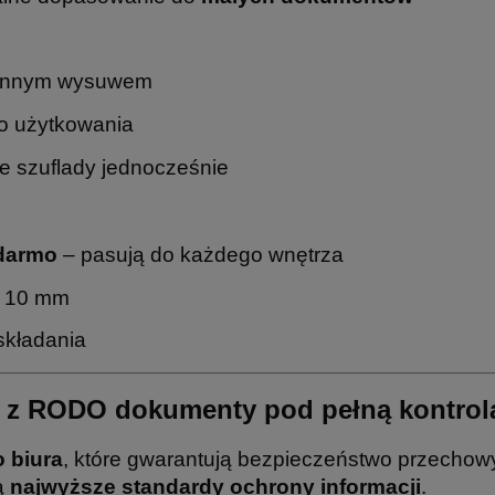
łynnym wysuwem
o użytkowania
ie szuflady jednocześnie
 darmo
– pasują do każdego wnętrza
o 10 mm
składania
ść z RODO dokumenty pod pełną kontrol
 biura
, które gwarantują bezpieczeństwo przechow
ą
najwyższe standardy ochrony informacji
.