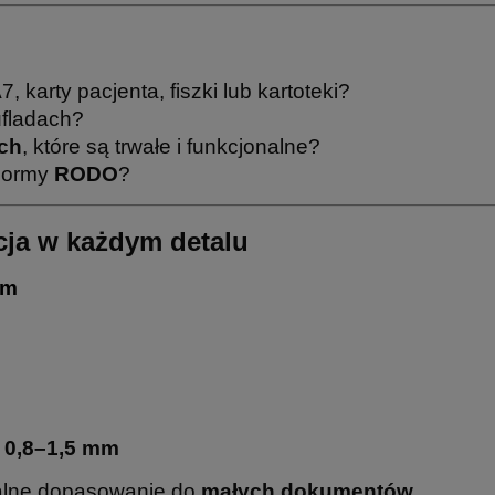
 karty pacjenta, fiszki lub kartoteki?
ufladach?
ch
, które są trwałe i funkcjonalne?
 normy
RODO
?
cja w każdym detalu
cm
i
0,8–1,5 mm
ealne dopasowanie do
małych dokumentów