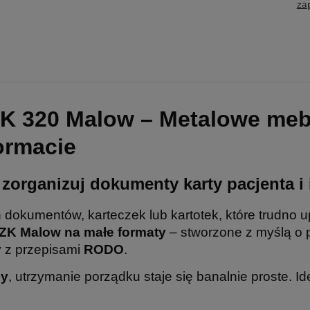
za
ZK 320 Malow – Metalowe meb
ormacie
– zorganizuj dokumenty karty pacjenta i
 dokumentów, karteczek lub kartotek, które trudno 
SZK Malow na małe formaty
– stworzone z myślą o
 z przepisami
RODO
.
dy
, utrzymanie porządku staje się banalnie proste. Id