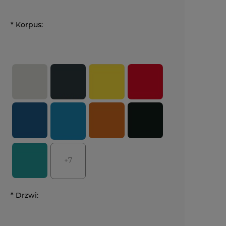
*
Korpus:
+7
*
Drzwi: