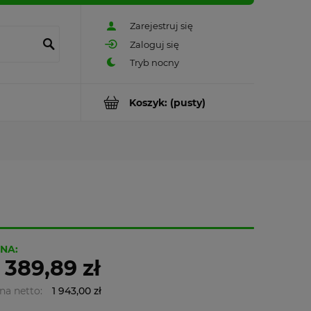
Zarejestruj się
Zaloguj się
Koszyk:
(pusty)
NA:
 389,89 zł
na netto:
1 943,00 zł