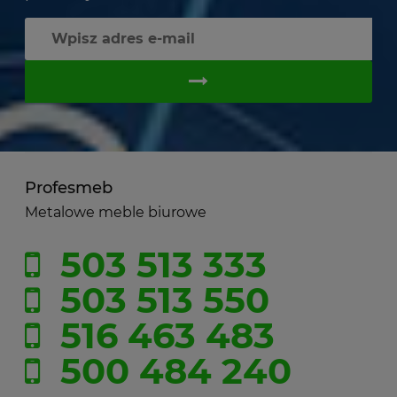
Profesmeb
Metalowe meble biurowe
503 513 333
503 513 550
516 463 483
500 484 240