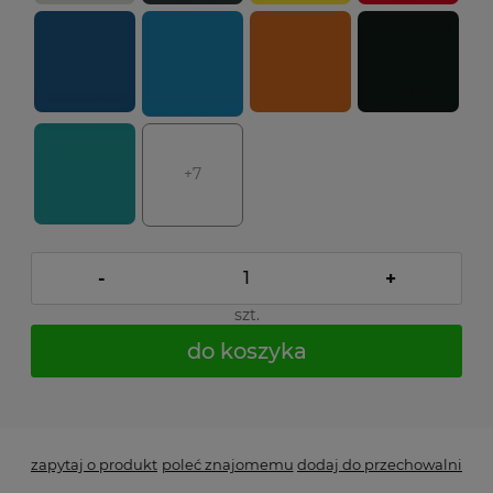
+7
-
+
szt.
do koszyka
*
- Pole wymagane
zapytaj o produkt
poleć znajomemu
dodaj do przechowalni