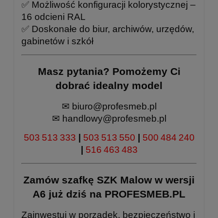
✅ Możliwość konfiguracji kolorystycznej –
16 odcieni RAL
✅ Doskonałe do biur, archiwów, urzędów,
gabinetów i szkół
Masz pytania? Pomożemy Ci
dobrać idealny model
✉
biuro@profesmeb.pl
✉
handlowy@profesmeb.pl
503 513 333
|
503 513 550
|
500 484 240
|
516 463 483
Zamów szafkę SZK Malow w wersji
A6 już dziś na
PROFESMEB.PL
Zainwestuj w porządek, bezpieczeństwo i