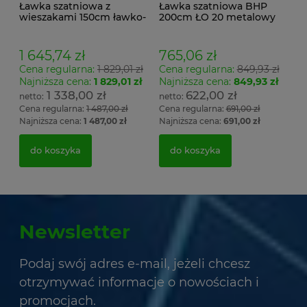
Ławka szatniowa z
Ławka szatniowa BHP
wieszakami 150cm ławko-
200cm ŁO 20 metalowy
wieszak dwustronny
stelaż. siedzisko z drewna
Łsz2a
1 645,74 zł
765,06 zł
Cena regularna:
1 829,01 zł
Cena regularna:
849,93 zł
Najniższa cena:
1 829,01 zł
Najniższa cena:
849,93 zł
1 338,00 zł
622,00 zł
Cena regularna:
1 487,00 zł
Cena regularna:
691,00 zł
Najniższa cena:
1 487,00 zł
Najniższa cena:
691,00 zł
do koszyka
do koszyka
Newsletter
Podaj swój adres e-mail, jeżeli chcesz
otrzymywać informacje o nowościach i
promocjach.