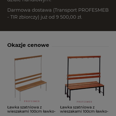
Darmowa dostawa (Transport PROFESMEB
- TIR zbiorczy) już od 9 500,00 zł.
Okazje cenowe
Ławka szatniowa z
Ławka szatniowa z
wieszakami 100cm ławko-
wieszakami 100cm ławko-
wieszak jednostronny
wieszak dwustronny Łsz2