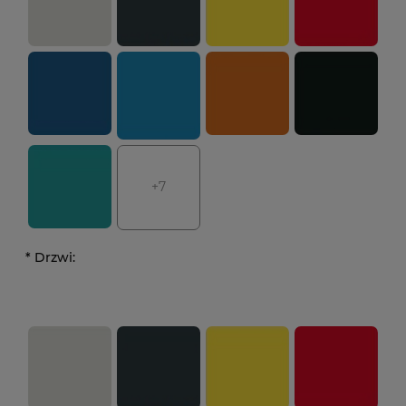
+7
*
Drzwi: