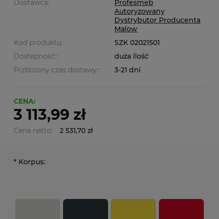
Dostawca:
Profesmeb
Autoryzowany
Dystrybutor Producenta
Malow
Kod produktu:
SZK 02021501
Dostepność::
duża ilość
Przbliżony czas dostawy::
3-21 dni
CENA:
3 113,99 zł
Cena netto:
2 531,70 zł
*
Korpus: