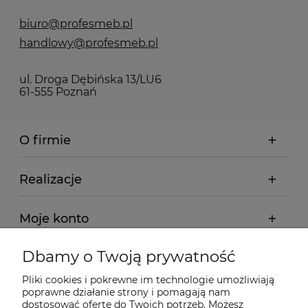
biuro@profesmeb.pl
handlowy@profesmeb.pl
ul. Droga Dębińska 13/LU6
61-555 Poznań
O firmie
Realizacje
Moje konto
Dbamy o Twoją prywatność
Regulamin
Pliki cookies i pokrewne im technologie umożliwiają
poprawne działanie strony i pomagają nam
Dostawa - realizacja
dostosować ofertę do Twoich potrzeb. Możesz