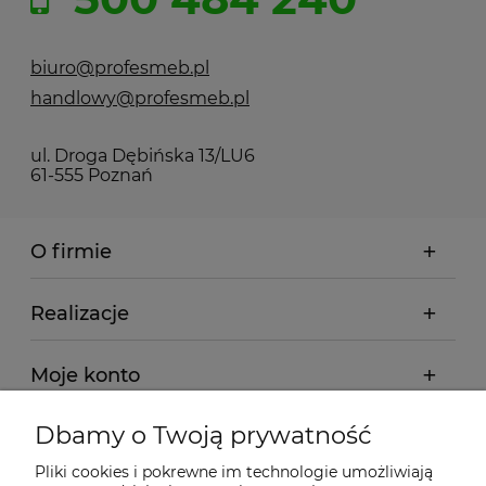
biuro@profesmeb.pl
handlowy@profesmeb.pl
ul. Droga Dębińska 13/LU6
61-555 Poznań
O firmie
Realizacje
Moje konto
Dbamy o Twoją prywatność
Regulamin
Pliki cookies i pokrewne im technologie umożliwiają