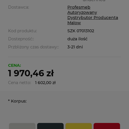
Dostawca:
Profesmeb
Autoryzowany
Dystrybutor Producenta
Malow
Kod produktu:
SZK 07013102
Dostepność::
duża ilość
Przbliżony czas dostawy::
3-21 dni
CENA:
1 970,46 zł
Cena netto:
1 602,00 zł
*
Korpus: