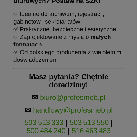
biurowych? Postaw na SZK!
✅ Idealne do archiwum, rejestracji,
gabinetów i sekretariatów
✅ Praktyczne, bezpieczne i estetyczne
✅ Zaprojektowane z myślą o
małych
formatach
✅ Od polskiego producenta z wieloletnim
doświadczeniem
Masz pytania? Chętnie
doradzimy!
✉
biuro@profesmeb.pl
✉
handlowy@profesmeb.pl
503 513 333
|
503 513 550
|
500 484 240
|
516 463 483