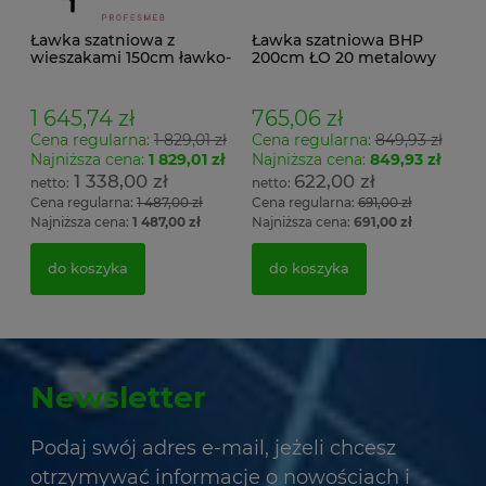
Ławka szatniowa z
Ławka szatniowa BHP
wieszakami 150cm ławko-
200cm ŁO 20 metalowy
wieszak dwustronny
stelaż. siedzisko z drewna
Łsz2a
1 645,74 zł
765,06 zł
Cena regularna:
1 829,01 zł
Cena regularna:
849,93 zł
Najniższa cena:
1 829,01 zł
Najniższa cena:
849,93 zł
1 338,00 zł
622,00 zł
Cena regularna:
1 487,00 zł
Cena regularna:
691,00 zł
Najniższa cena:
1 487,00 zł
Najniższa cena:
691,00 zł
do koszyka
do koszyka
Newsletter
Podaj swój adres e-mail, jeżeli chcesz
otrzymywać informacje o nowościach i