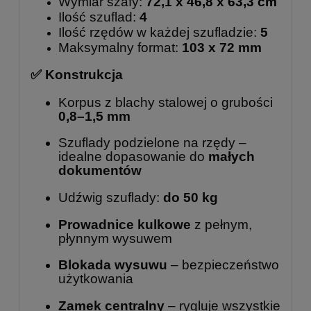
Wymiar szafy: 
72,1
 x 46,8 x 63,3
 cm
Ilość szuflad: 
4
Ilość rzędów w każdej szufladzie:
 5
Maksymalny format: 
103 x 72 mm
✅
Konstrukcja
Korpus z blachy stalowej o grubości
0,8–1,5 mm
Szuflady podzielone na rzędy –
idealne dopasowanie do
małych
dokumentów
Udźwig szuflady:
do 50 kg
Prowadnice kulkowe
z pełnym,
płynnym wysuwem
Blokada wysuwu
– bezpieczeństwo
użytkowania
Zamek centralny
– rygluje wszystkie