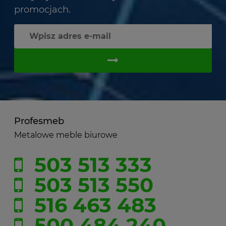
promocjach.
Profesmeb
Metalowe meble biurowe
503 513 333
503 513 550
516 463 483
500 484 240