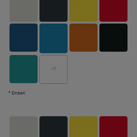
+7
*
Drzwi: