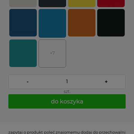
+7
-
+
szt.
do koszyka
*
- Pole wymagane
zapytaj o produkt
poleć znajomemu
dodaj do przechowalni