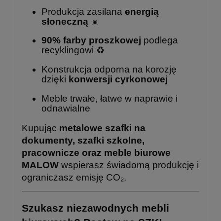
Produkcja zasilana
energią
słoneczną
☀️
90% farby proszkowej
podlega
recyklingowi ♻️
Konstrukcja odporna na korozję
dzięki
konwersji cyrkonowej
Meble trwałe, łatwe w naprawie i
odnawialne
Kupując
metalowe szafki na
dokumenty, szafki szkolne,
pracownicze oraz meble biurowe
MALOW
wspierasz świadomą produkcję i
ograniczasz emisję CO₂.
Szukasz niezawodnych mebli