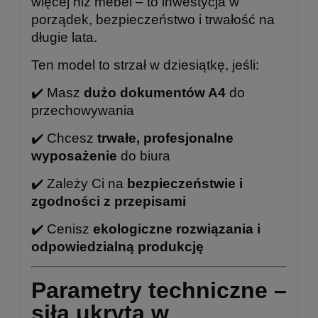
więcej niż mebel – to inwestycja w
porządek, bezpieczeństwo i trwałość na
długie lata.
Ten model to strzał w dziesiątkę, jeśli:
✔️ Masz
dużo dokumentów A4
do
przechowywania
✔️
Chcesz
trwałe, profesjonalne
wyposażenie
do biura
✔️
Zależy Ci na
bezpieczeństwie i
zgodności z przepisami
✔️
Cenisz
ekologiczne rozwiązania i
odpowiedzialną produkcję
Parametry techniczne –
siła ukryta w