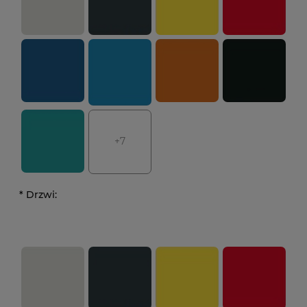
+7
*
Drzwi: