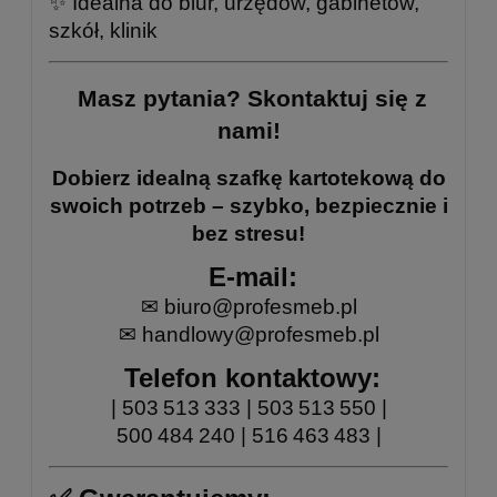
✨ Idealna do biur, urzędów, gabinetów,
szkół, klinik
Masz pytania? Skontaktuj się z
nami!
Dobierz idealną szafkę kartotekową do
swoich potrzeb – szybko, bezpiecznie i
bez stresu!
E-mail:
✉
biuro@profesmeb.pl
✉
handlowy@profesmeb.pl
Telefon kontaktowy:
| 503 513 333 |
503 513 550
|
500 484 240
|
516 463 483
|