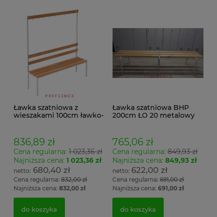
Ławka szatniowa z
Ławka szatniowa BHP
wieszakami 100cm ławko-
200cm ŁO 20 metalowy
wieszak jednostronny
stelaż. siedzisko z drewna
Łsz1
836,89 zł
765,06 zł
Cena regularna:
1 023,36 zł
Cena regularna:
849,93 zł
Najniższa cena:
1 023,36 zł
Najniższa cena:
849,93 zł
680,40 zł
622,00 zł
Cena regularna:
832,00 zł
Cena regularna:
691,00 zł
Najniższa cena:
832,00 zł
Najniższa cena:
691,00 zł
do koszyka
do koszyka