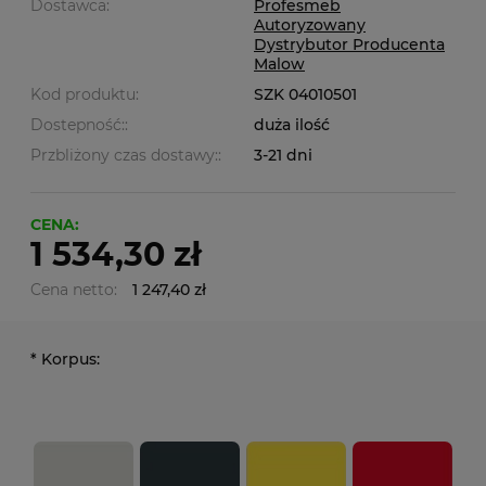
Dostawca:
Profesmeb
Autoryzowany
Dystrybutor Producenta
Malow
Kod produktu:
SZK 04010501
Dostepność::
duża ilość
Przbliżony czas dostawy::
3-21 dni
CENA:
1 534,30 zł
Cena netto:
1 247,40 zł
*
Korpus: