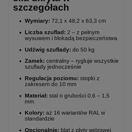
szczegółach
Wymiary:
72,1 x 48,2 x 63,3 cm
Liczba szuflad:
2 – z pełnym
wysuwem i blokadą bezpieczeństwa
Udźwig szuflady:
do 50 kg
Zamek:
centralny – rygluje wszystkie
szuflady jednocześnie
Regulacja poziomu:
stopki z
zakresem do 10 mm
Materiał:
stal o grubości 0,6 – 1,5
mm
Kolory:
aż 16 wariantów RAL w
standardzie
Opcjonalnie:
blat z płyty wiórowej