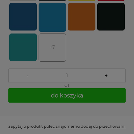
+7
-
+
szt.
do koszyka
*
- Pole wymagane
zapytaj o produkt
poleć znajomemu
dodaj do przechowalni