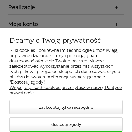
Realizacje
Moje konto
Dbamy o Twoją prywatność
Regulamin
Pliki cookies i pokrewne im technologie umożliwiają
poprawne działanie strony i pomagają nam
Dostawa - realizacja
dostosować ofertę do Twoich potrzeb. Możesz
zaakceptować wykorzystanie przez nas wszystkich
tych plików i przejść do sklepu lub dostosować użycie
Gwarancja i zwroty
plików do swoich preferencji, wybierając opcję
"Dostosuj zgody".
Więcej o plikach cookies przeczytasz w naszej Polityce
Pomoc
prywatności.
zaakceptuj tylko niezbędne
dostosuj zgody