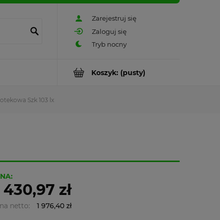
Zarejestruj się
Zaloguj się
Koszyk:
(pusty)
totekowa Szk 103 lx
NA:
 430,97 zł
na netto:
1 976,40 zł