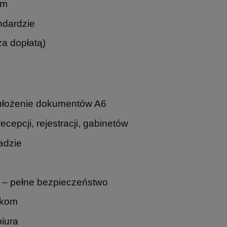
mm
ndardzie
za dopłatą)
 ułożenie dokumentów A6
epcji, rejestracji, gabinetów
adzie
 – pełne bezpieczeństwo
pkom
biura