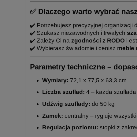
✅ Dlaczego warto wybrać nas
✔️ Potrzebujesz precyzyjnej organizacj
✔️ Szukasz niezawodnych i trwałych
sza
✔️ Zależy Ci na
zgodności z RODO
i es
✔️ Wybierasz świadomie i cenisz
meble 
Parametry techniczne – dopa
Wymiary:
72,1 x 77,5 x 63,3 cm
Liczba szuflad:
4 – każda szuflada
Udźwig szuflady:
do 50 kg
Zamek:
centralny – rygluje wszystk
Regulacja poziomu:
stopki z zakr