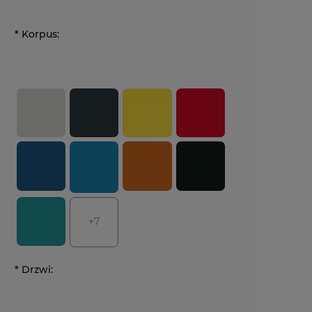
*
Korpus:
+7
*
Drzwi: