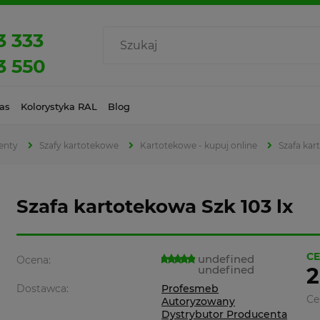
3 333
3 550
as
Kolorystyka RAL
Blog
enty
Szafy kartotekowe
Kartotekowe - kupuj online
Szafa kar
Szafa kartotekowa Szk 103 lx
CE
undefined
Ocena:
undefined
2
Dostawca:
Profesmeb
Ce
Autoryzowany
Dystrybutor Producenta