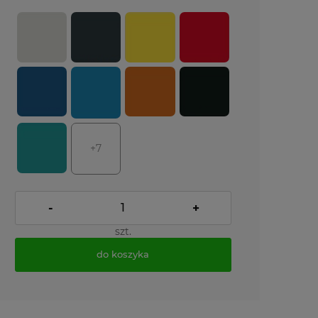
+7
-
+
szt.
do koszyka
*
- Pole wymagane