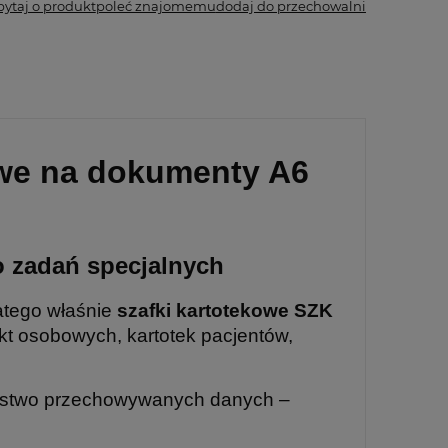
pytaj o produkt
poleć znajomemu
dodaj do przechowalni
owe na dokumenty A6
o zadań specjalnych
latego właśnie
szafki kartotekowe SZK
kt osobowych, kartotek pacjentów,
zeństwo przechowywanych danych –