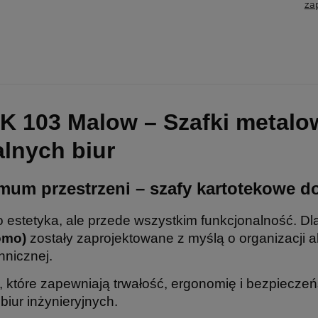
za
ZK 103 Malow – Szafki metal
lnych biur
mum przestrzeni – szafy kartotekowe d
o estetyka, ale przede wszystkim funkcjonalność. D
omo)
zostały zaprojektowane z myślą o organizacji a
hnicznej.
, które zapewniają trwałość, ergonomię i bezpiec
 biur inżynieryjnych.