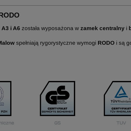
z RODO
A3 i A6
została wyposażona w
zamek centralny
i
 Malow
spełniają rygorystyczne wymogi
RODO
i są g