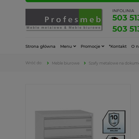
INFOLINIA
503 51
503 51
Strona główna
Menu
Promocje
*Kontakt
O n
Meble biurowe
Szafy metalowe na dokum