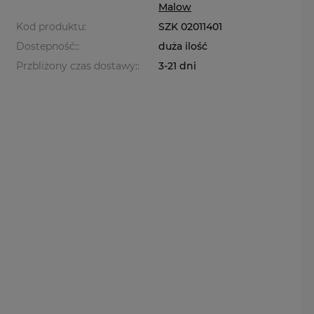
Malow
Kod produktu:
SZK 02011401
Dostepność::
duża ilość
Przbliżony czas dostawy::
3-21 dni