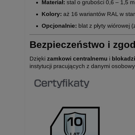
Materiał:
stal o grubości 0,6 – 1,5 
Kolory:
aż 16 wariantów RAL w sta
Opcjonalnie:
blat z płyty wiórowej (
Bezpieczeństwo i zgo
Dzięki
zamkowi centralnemu
i
blokadz
instytucji pracujących z danymi osobow