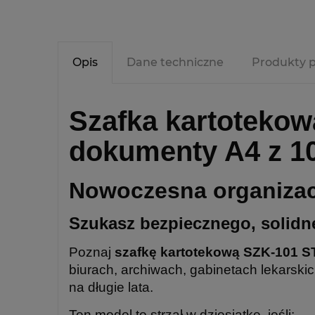
Opis
Dane techniczne
Produkty 
Szafka kartotekow
dokumenty A4 z 10
Nowoczesna organizacj
Szukasz bezpiecznego, solid
Poznaj
szafkę kartotekową SZK-101 S
biurach, archiwach, gabinetach lekarskic
na długie lata.
Ten model to strzał w dziesiątkę, jeśli: