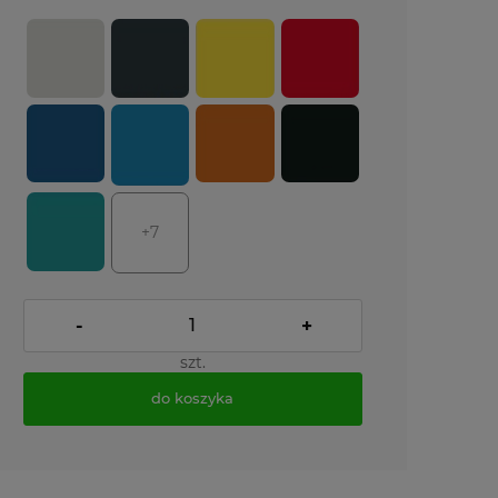
+7
-
+
szt.
do koszyka
*
- Pole wymagane