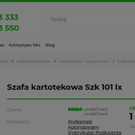
3 333
3 550
as
Kolorystyka RAL
Blog
enty
Szafy kartotekowe
Kartotekowe - kupuj online
Szafa kar
Szafa kartotekowa Szk 101 lx
CE
undefined
Ocena:
undefined
1
Dostawca:
Profesmeb
Ce
Autoryzowany
Dystrybutor Producenta