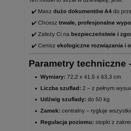
✔️ Masz
dużo dokumentów A4
do prz
✔️
Chcesz
trwałe, profesjonalne wyp
✔️
Zależy Ci na
bezpieczeństwie i zgo
✔️
Cenisz
ekologiczne rozwiązania i 
Parametry techniczne –
Wymiary:
72,2 x 41,5 x 63,3 cm
Liczba szuflad:
2 – z pełnym wysu
Udźwig szuflady:
do 50 kg
Zamek:
centralny – rygluje wszystk
Regulacja poziomu:
stopki z zakr