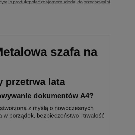
pytaj o produkt
poleć znajomemu
dodaj do przechowalni
etalowa szafa na
 przetrwa lata
chowywanie dokumentów A4?
 stworzoną z myślą o nowoczesnych
ja w porządek, bezpieczeństwo i trwałość