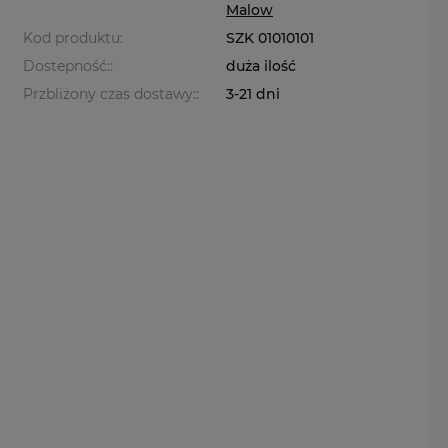
Malow
Kod produktu:
SZK 01010101
Dostepność::
duża ilość
Przbliżony czas dostawy::
3-21 dni