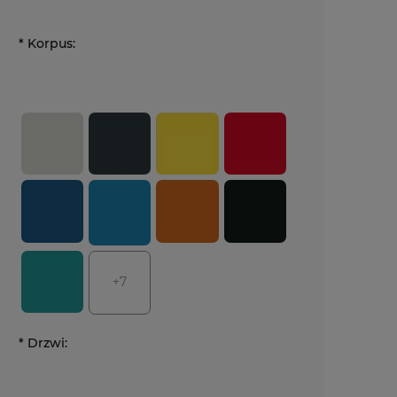
*
Korpus:
+7
*
Drzwi: