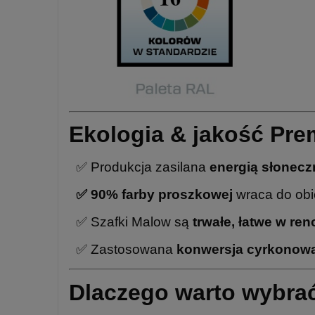
Ekologia & jakość Pr
✅ Produkcja zasilana
energią słonecz
✅
90% farby proszkowej
wraca do obie
✅
Szafki Malow są
trwałe, łatwe w re
✅
Zastosowana
konwersja cyrkonow
Dlaczego warto wybra