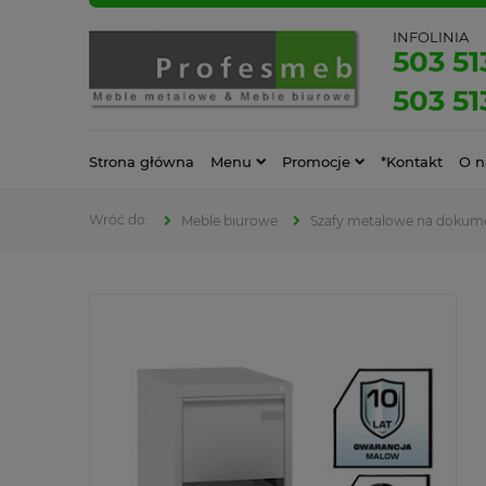
INFOLINIA
503 51
503 51
Strona główna
Menu
Promocje
*Kontakt
O n
Meble biurowe
Szafy metalowe na dokum