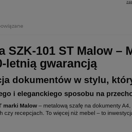
za
powiązane
a SZK-101 ST Malow – M
-letnią gwarancją
a dokumentów w stylu, który
nego i eleganckiego sposobu na prze
T marki Malow
– metalową szafę na dokumenty A4,
h czy recepcjach. To więcej niż mebel – to inwestyc