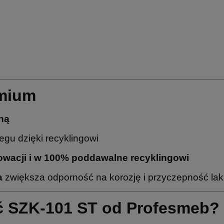
emium
ną
gu dzięki recyklingowi
nowacji i w 100% poddawalne recyklingowi
a
zwiększa odporność na korozję i przyczepność lak
ć SZK-101 ST od Profesmeb?