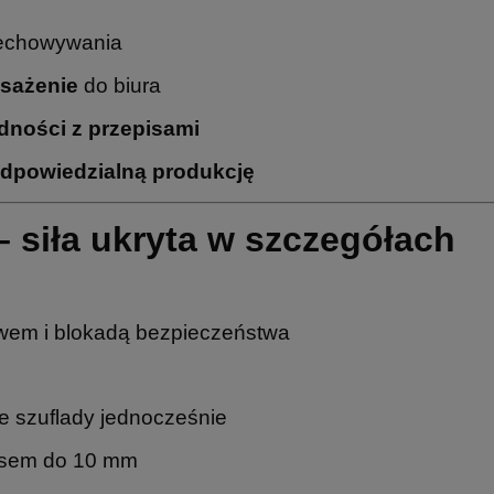
echowywania
osażenie
do biura
dności z przepisami
odpowiedzialną produkcję
 siła ukryta w szczegółach
wem i blokadą bezpieczeństwa
ie szuflady jednocześnie
esem do 10 mm