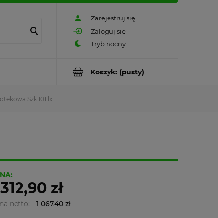
Zarejestruj się
Zaloguj się
Koszyk:
(pusty)
totekowa Szk 101 lx
NA:
 312,90 zł
na netto:
1 067,40 zł