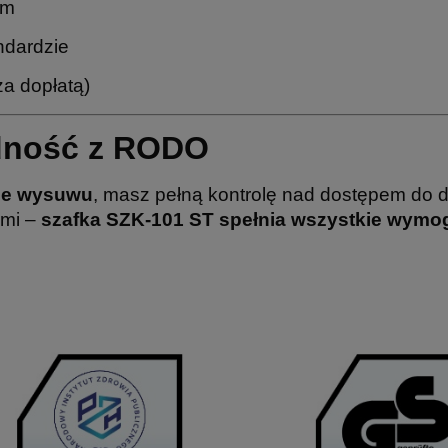
mm
ndardzie
za dopłatą)
dność z RODO
ie wysuwu
, masz pełną kontrolę nad dostępem do 
ymi –
szafka SZK-101 ST spełnia wszystkie wym