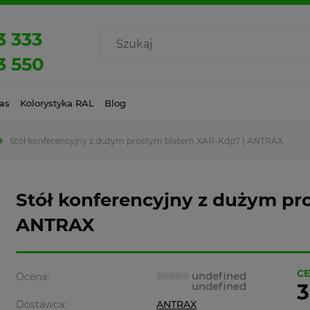
3 333
3 550
as
Kolorystyka RAL
Blog
Stół konferencyjny z dużym prostym blatem XAR-Kdp7 | ANTRAX
Stół konferencyjny z dużym pr
ANTRAX
CE
undefined
Ocena:
undefined
3
Dostawca:
ANTRAX