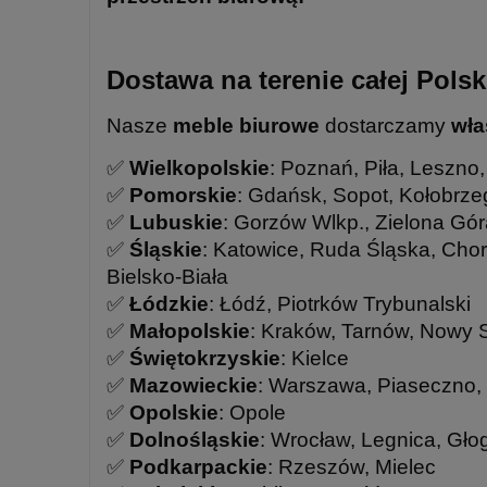
Dostawa na terenie całej Polsk
Nasze
meble biurowe
dostarczamy
wła
✅
Wielkopolskie
: Poznań, Piła, Leszno
✅
Pomorskie
: Gdańsk, Sopot, Kołobrze
✅
Lubuskie
: Gorzów Wlkp., Zielona Gór
✅
Śląskie
: Katowice, Ruda Śląska, Cho
Bielsko-Biała
✅
Łódzkie
: Łódź, Piotrków Trybunalski
✅
Małopolskie
: Kraków, Tarnów, Nowy 
✅
Świętokrzyskie
: Kielce
✅
Mazowieckie
: Warszawa, Piaseczno,
✅
Opolskie
: Opole
✅
Dolnośląskie
: Wrocław, Legnica, Gło
✅
Podkarpackie
: Rzeszów, Mielec