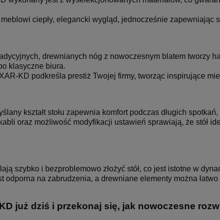
eblowi ciepły, elegancki wygląd, jednocześnie zapewniając st
radycyjnych, drewnianych nóg z nowoczesnym blatem tworzy ha
po klasyczne biura.
XAR-KD podkreśla prestiż Twojej firmy, tworząc inspirujące mi
lany kształt stołu zapewnia komfort podczas długich spotkań, p
abli oraz możliwość modyfikacji ustawień sprawiają, że stół 
alają szybko i bezproblemowo złożyć stół, co jest istotne w dy
st odporna na zabrudzenia, a drewniane elementy można łatwo 
KD już dziś i przekonaj się, jak nowoczesne ro