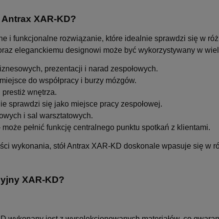
ny Antrax XAR-KD?
 i funkcjonalne rozwiązanie, które idealnie sprawdzi się w ró
i oraz eleganckiemu designowi może być wykorzystywany w wielu
iznesowych, prezentacji i narad zespołowych.
iejsce do współpracy i burzy mózgów.
 prestiż wnętrza.
ie sprawdzi się jako miejsce pracy zespołowej.
owych i sal warsztatowych.
 może pełnić funkcję centralnego punktu spotkań z klientami.
ści wykonania, stół Antrax XAR-KD doskonale wpasuje się w ró
ncyjny XAR-KD?
D wykonany jest z wyselekcjonowanych materiałów, co gwaran