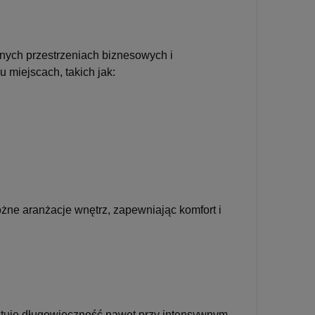
żnych przestrzeniach biznesowych i
 miejscach, takich jak:
żne aranżacje wnętrz, zapewniając komfort i
tuje długowieczność nawet przy intensywnym