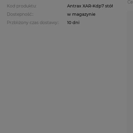
Ce
Kod produktu:
Antrax XAR-Kdp7 stół
Dostepność::
w magazynie
Przbliżony czas dostawy::
10 dni