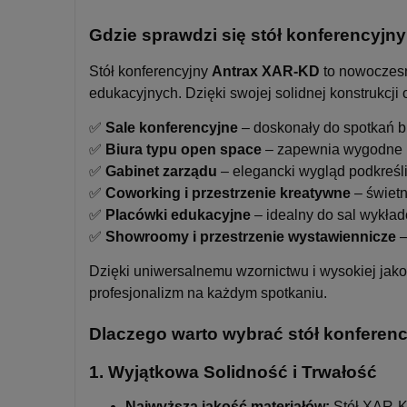
Gdzie sprawdzi się stół konferencyj
Stół konferencyjny
Antrax XAR-KD
to nowoczesne
edukacyjnych. Dzięki swojej solidnej konstrukcj
✅
Sale konferencyjne
– doskonały do spotkań b
✅
Biura typu open space
– zapewnia wygodne m
✅
Gabinet zarządu
– elegancki wygląd podkreśli
✅
Coworking i przestrzenie kreatywne
– świetn
✅
Placówki edukacyjne
– idealny do sal wykład
✅
Showroomy i przestrzenie wystawiennicze
–
Dzięki uniwersalnemu wzornictwu i wysokiej jako
profesjonalizm na każdym spotkaniu.
Dlaczego warto wybrać stół konfere
1.
Wyjątkowa Solidność i Trwałość
Najwyższa jakość materiałów:
Stół XAR-K