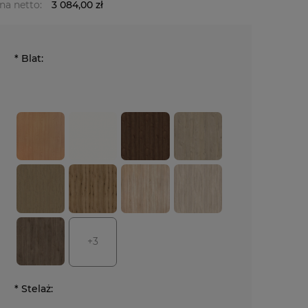
na netto:
3 084,00 zł
*
Blat:
+3
*
Stelaż: