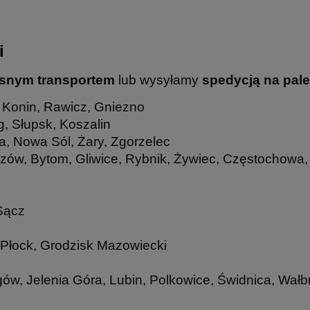
i
snym transportem
lub wysyłamy
spedycją na pal
, Konin, Rawicz, Gniezno
g, Słupsk, Koszalin
a, Nowa Sól, Żary, Zgorzelec
rzów, Bytom, Gliwice, Rybnik, Żywiec, Częstochowa,
Sącz
 Płock, Grodzisk Mazowiecki
gów, Jelenia Góra, Lubin, Polkowice, Świdnica, Wałb