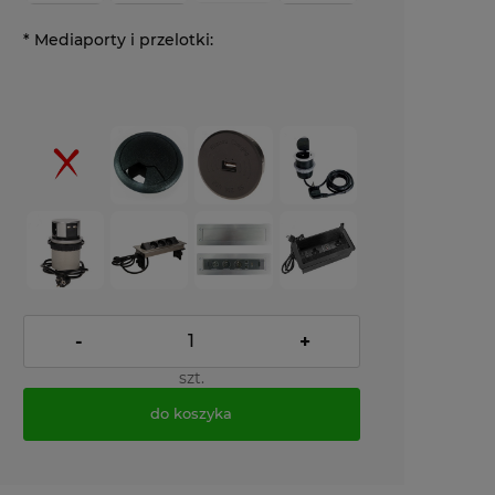
*
Mediaporty i przelotki:
-
+
szt.
do koszyka
*
- Pole wymagane