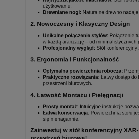
użytkowaniu.
Drewniane nogi:
Naturalne drewno nadaje m
2.
Nowoczesny i Klasyczny Design
Unikalne połączenie stylów:
Połączenie t
w każdą aranżację – od minimalistycznych 
Profesjonalny wygląd:
Stół konferencyjny 
3.
Ergonomia i Funkcjonalność
Optymalna powierzchnia robocza:
Przemyś
Praktyczne rozwiązania:
Łatwy dostęp do k
przestrzeni biurowych.
4.
Łatwość Montażu i Pielęgnacji
Prosty montaż:
Intuicyjne instrukcje pozw
Łatwa konserwacja:
Powierzchnia stołu je
się nienagannie.
Zainwestuj w stół konferencyjny XAR-
przestrzeń biurową!