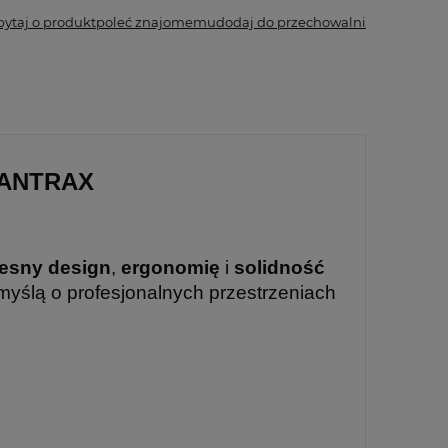
pytaj o produkt
poleć znajomemu
dodaj do przechowalni
 ANTRAX
esny design
,
ergonomię
i
solidność
myślą o profesjonalnych przestrzeniach