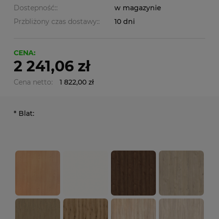
Dostepność::
w magazynie
Przbliżony czas dostawy::
10 dni
CENA:
2 241,06 zł
Cena netto:
1 822,00 zł
*
Blat: