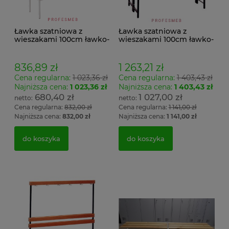
Ławka szatniowa z
Ławka szatniowa z
wieszakami 100cm ławko-
wieszakami 100cm ławko-
wieszak jednostronny
wieszak dwustronny Łsz2
Łsz1
836,89 zł
1 263,21 zł
Cena regularna:
1 023,36 zł
Cena regularna:
1 403,43 zł
Najniższa cena:
1 023,36 zł
Najniższa cena:
1 403,43 zł
680,40 zł
1 027,00 zł
Cena regularna:
832,00 zł
Cena regularna:
1 141,00 zł
Najniższa cena:
832,00 zł
Najniższa cena:
1 141,00 zł
do koszyka
do koszyka