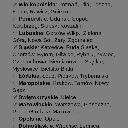
✅
Wielkopolskie
: Poznań, Piła, Leszno,
Konin, Rawicz, Gniezno
✅
Pomorskie
: Gdańsk, Sopot,
Kołobrzeg, Słupsk, Koszalin
✅
Lubuskie
: Gorzów Wlkp., Zielona
Góra, Nowa Sól, Żary, Zgorzelec
✅
Śląskie
: Katowice, Ruda Śląska,
Chorzów, Bytom, Gliwice, Rybnik, Żywiec,
Częstochowa, Siemianowice Śląskie,
Mysłowice, Bielsko-Biała
✅
Łódzkie
: Łódź, Piotrków Trybunalski
✅
Małopolskie
: Kraków, Tarnów, Nowy
Sącz
✅
Świętokrzyskie
: Kielce
✅
Mazowieckie
: Warszawa, Piaseczno,
Płock, Grodzisk Mazowiecki
✅
Opolskie
: Opole
✅
Dolnośląskie
: Wrocław, Legnica,