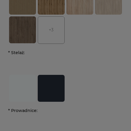
+3
*
Stelaż:
*
Prowadnice: