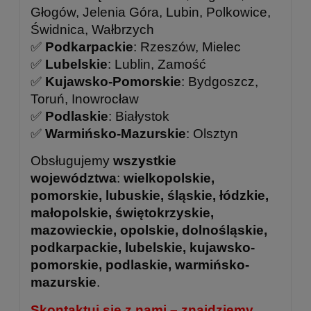
Głogów, Jelenia Góra, Lubin, Polkowice,
Świdnica, Wałbrzych
✅
Podkarpackie
: Rzeszów, Mielec
✅
Lubelskie
: Lublin, Zamość
✅
Kujawsko-Pomorskie
: Bydgoszcz,
Toruń, Inowrocław
✅
Podlaskie
: Białystok
✅
Warmińsko-Mazurskie
: Olsztyn
Obsługujemy
wszystkie
województwa
:
wielkopolskie,
pomorskie, lubuskie, śląskie, łódzkie,
małopolskie, świętokrzyskie,
mazowieckie, opolskie, dolnośląskie,
podkarpackie, lubelskie, kujawsko-
pomorskie, podlaskie, warmińsko-
mazurskie
.
Skontaktuj się z nami – znajdziemy