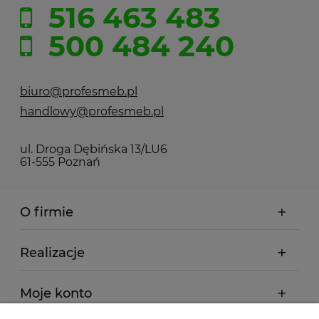
516 463 483
500 484 240
biuro@profesmeb.pl
handlowy@profesmeb.pl
ul. Droga Dębińska 13/LU6
61-555 Poznań
O firmie
Realizacje
Moje konto