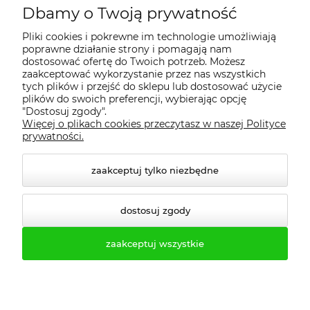
Dbamy o Twoją prywatność
Regulamin
Pliki cookies i pokrewne im technologie umożliwiają
poprawne działanie strony i pomagają nam
Dostawa - realizacja
dostosować ofertę do Twoich potrzeb. Możesz
zaakceptować wykorzystanie przez nas wszystkich
tych plików i przejść do sklepu lub dostosować użycie
Gwarancja i zwroty
plików do swoich preferencji, wybierając opcję
"Dostosuj zgody".
Więcej o plikach cookies przeczytasz w naszej Polityce
Pomoc
prywatności.
zaakceptuj tylko niezbędne
dostosuj zgody
zaakceptuj wszystkie
© 2026 profesmeb.pl. Wszelkie prawa zastrzeżone.
Styl graficzny ShopGadget.pl
Sklep internetowy Shoper.pl