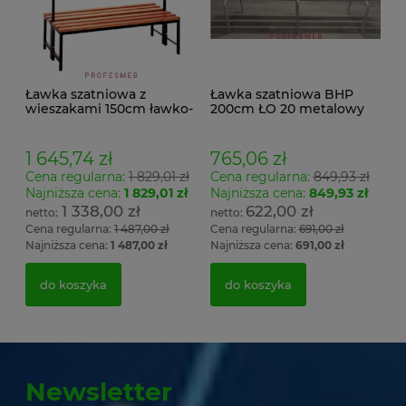
Ławka szatniowa z
Ławka szatniowa BHP
wieszakami 150cm ławko-
200cm ŁO 20 metalowy
wieszak dwustronny
stelaż. siedzisko z drewna
Łsz2a
1 645,74 zł
765,06 zł
Cena regularna:
1 829,01 zł
Cena regularna:
849,93 zł
Najniższa cena:
1 829,01 zł
Najniższa cena:
849,93 zł
1 338,00 zł
622,00 zł
Cena regularna:
1 487,00 zł
Cena regularna:
691,00 zł
Najniższa cena:
1 487,00 zł
Najniższa cena:
691,00 zł
do koszyka
do koszyka
Newsletter