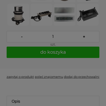
-
+
szt.
do koszyka
*
- Pole wymagane
zapytaj o produkt
poleć znajomemu
dodaj do przechowalni
Opis