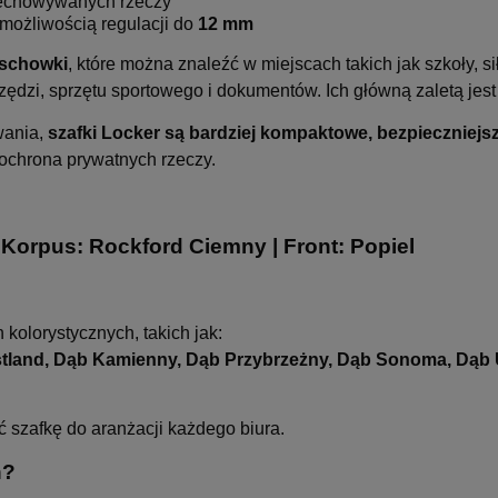
echowywanych rzeczy
możliwością regulacji do
12 mm
 schowki
, które można znaleźć w miejscach takich jak szkoły, s
zędzi, sprzętu sportowego i dokumentów. Ich główną zaletą je
wania,
szafki Locker są bardziej kompaktowe, bezpieczniejsz
 ochrona prywatnych rzeczy.
Korpus: Rockford Ciemny | Front: Popiel
olorystycznych, takich jak:
tland, Dąb Kamienny, Dąb Przybrzeżny, Dąb Sonoma, Dąb Ur
 szafkę do aranżacji każdego biura.
h?