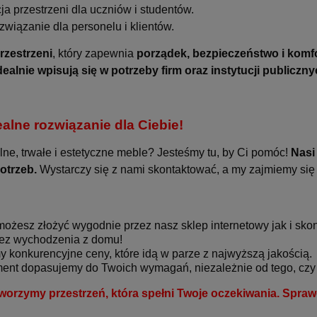
ja przestrzeni dla uczniów i studentów.
związanie dla personelu i klientów.
zestrzeni
, który zapewnia
porządek, bezpieczeństwo i komf
dealnie wpisują się w potrzeby firm oraz instytucji publiczn
ealne rozwiązanie dla Ciebie!
ne, trwałe i estetyczne meble? Jesteśmy tu, by Ci pomóc!
Nasi
otrzeb.
Wystarczy się z nami skontaktować, a my zajmiemy się 
żesz złożyć wygodnie przez nasz sklep internetowy jak i skon
ez wychodzenia z domu!
 konkurencyjne ceny, które idą w parze z najwyższą jakością.
nt dopasujemy do Twoich wymagań, niezależnie od tego, czy po
orzymy przestrzeń, która spełni Twoje oczekiwania. Spraw