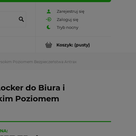
Zarejestruj się
Zaloguj się
Koszyk:
(pusty)
z Wysokim Poziomem Bezpieczeństwa Antrax
ocker do Biura i
okim Poziomem
NA: