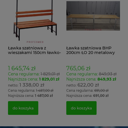
Ławka szatniowa z
Ławka szatniowa BHP
wieszakami 150cm ławko-
200cm ŁO 20 metalowy
wieszak dwustronny
stelaż. siedzisko z drewna
Łsz2a
1 645,74 zł
765,06 zł
Cena regularna:
1 829,01 zł
Cena regularna:
849,93 zł
Najniższa cena:
1 829,01 zł
Najniższa cena:
849,93 zł
1 338,00 zł
622,00 zł
Cena regularna:
1 487,00 zł
Cena regularna:
691,00 zł
Najniższa cena:
1 487,00 zł
Najniższa cena:
691,00 zł
do koszyka
do koszyka