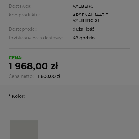
Dostawca:
VALBERG
Kod produktu:
ARSENAŁ 1443 EL
VALBERG S1
Dostepność::
duża ilość
Przbliżony czas dostawy::
48 godzin
CENA:
1 968,00 zł
Cena netto:
1 600,00 zł
*
Kolor: