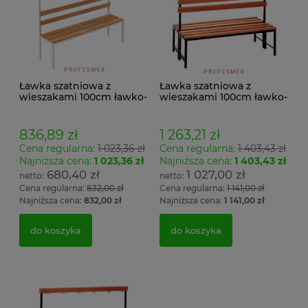
Ławka szatniowa z
Ławka szatniowa z
wieszakami 100cm ławko-
wieszakami 100cm ławko-
wieszak jednostronny
wieszak dwustronny Łsz2
Łsz1
836,89 zł
1 263,21 zł
Cena regularna:
1 023,36 zł
Cena regularna:
1 403,43 zł
Najniższa cena:
1 023,36 zł
Najniższa cena:
1 403,43 zł
680,40 zł
1 027,00 zł
Cena regularna:
832,00 zł
Cena regularna:
1 141,00 zł
Najniższa cena:
832,00 zł
Najniższa cena:
1 141,00 zł
do koszyka
do koszyka