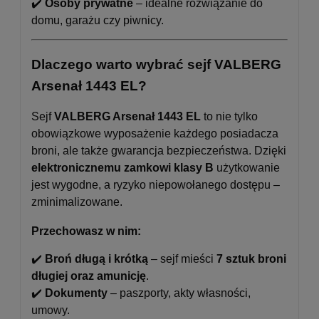
✔️
Osoby prywatne
– idealne rozwiązanie do
domu, garażu czy piwnicy.
Dlaczego warto wybrać sejf VALBERG
Arsenał 1443 EL?
Sejf
VALBERG Arsenał 1443 EL
to nie tylko
obowiązkowe wyposażenie każdego posiadacza
broni, ale także gwarancja bezpieczeństwa. Dzięki
elektronicznemu zamkowi klasy B
użytkowanie
jest wygodne, a ryzyko niepowołanego dostępu –
zminimalizowane.
Przechowasz w nim:
✔️
Broń długą i krótką
– sejf mieści
7 sztuk broni
długiej oraz amunicję
.
✔️
Dokumenty
– paszporty, akty własności,
umowy.