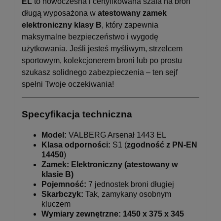
EL
to nowoczesna i certyfikowana szafa na broń
długą wyposażona w
atestowany zamek
elektroniczny klasy B
, który zapewnia
maksymalne bezpieczeństwo i wygodę
użytkowania. Jeśli jesteś myśliwym, strzelcem
sportowym, kolekcjonerem broni lub po prostu
szukasz solidnego zabezpieczenia – ten sejf
spełni Twoje oczekiwania!
Specyfikacja techniczna
Model:
VALBERG Arsenał 1443 EL
Klasa odporności:
S1 (
zgodność z PN-EN
14450
)
Zamek:
Elektroniczny (atestowany w
klasie B)
Pojemność:
7 jednostek broni długiej
Skarbczyk:
Tak, zamykany osobnym
kluczem
Wymiary zewnętrzne:
1450 x 375 x 345