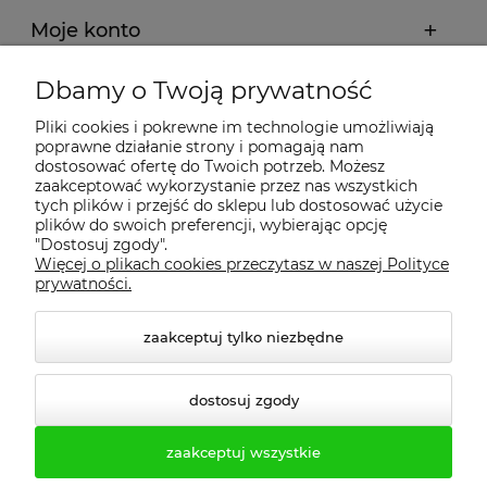
Moje konto
Dbamy o Twoją prywatność
Regulamin
Pliki cookies i pokrewne im technologie umożliwiają
poprawne działanie strony i pomagają nam
Dostawa - realizacja
dostosować ofertę do Twoich potrzeb. Możesz
zaakceptować wykorzystanie przez nas wszystkich
tych plików i przejść do sklepu lub dostosować użycie
Gwarancja i zwroty
plików do swoich preferencji, wybierając opcję
"Dostosuj zgody".
Więcej o plikach cookies przeczytasz w naszej Polityce
Pomoc
prywatności.
zaakceptuj tylko niezbędne
dostosuj zgody
zaakceptuj wszystkie