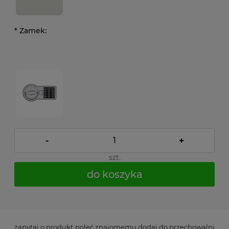
*
Zamek:
-
+
szt.
do koszyka
*
- Pole wymagane
zapytaj o produkt
poleć znajomemu
dodaj do przechowalni