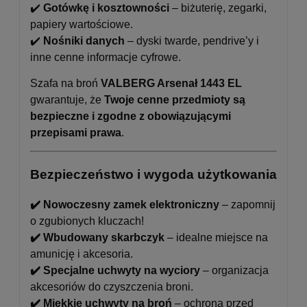
✔️
Gotówkę i kosztowności
– biżuterię, zegarki,
papiery wartościowe.
✔️
Nośniki danych
– dyski twarde, pendrive’y i
inne cenne informacje cyfrowe.
Szafa na broń
VALBERG Arsenał 1443 EL
gwarantuje, że
Twoje cenne przedmioty są
bezpieczne i zgodne z obowiązującymi
przepisami prawa
.
Bezpieczeństwo i wygoda użytkowania
✔️ Nowoczesny zamek elektroniczny
– zapomnij
o zgubionych kluczach!
✔️ Wbudowany skarbczyk
– idealne miejsce na
amunicję i akcesoria.
✔️ Specjalne uchwyty na wyciory
– organizacja
akcesoriów do czyszczenia broni.
✔️ Miękkie uchwyty na broń
– ochrona przed