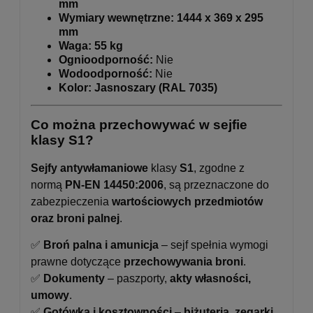
mm
Wymiary wewnętrzne:
1444 x 369 x 295
mm
Waga:
55 kg
Ognioodporność:
Nie
Wodoodporność:
Nie
Kolor:
Jasnoszary (RAL 7035)
Co można przechowywać w sejfie
klasy S1?
Sejfy antywłamaniowe
klasy
S1
, zgodne z
normą
PN-EN 14450:2006
, są przeznaczone do
zabezpieczenia
wartościowych przedmiotów
oraz broni palnej
.
✅
Broń palna i amunicja
– sejf spełnia wymogi
prawne dotyczące
przechowywania broni
.
✅
Dokumenty
– paszporty,
akty własności,
umowy
.
✅
Gotówka i kosztowności
–
biżuteria, zegarki,