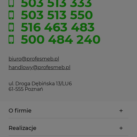
503 513 333
503 513 550
516 463 483
500 484 240
biuro@profesmeb.pl
handlowy@profesmeb.pl
ul. Droga Dębińska 13/LU6
61-555 Poznań
O firmie
Realizacje