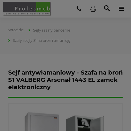
Sejfy i szafy pancerne
Szafy i sejfy S1 na broń i amunicję
Sejf antywłamaniowy - Szafa na broń
S1 VALBERG Arsenał 1443 EL zamek
elektroniczny