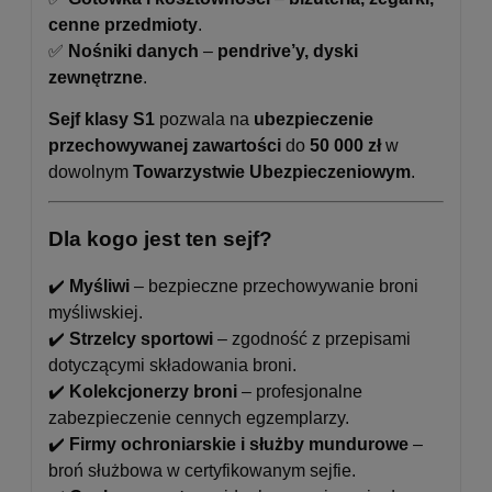
cenne przedmioty
.
✅
Nośniki danych
–
pendrive’y, dyski
zewnętrzne
.
Sejf klasy S1
pozwala na
ubezpieczenie
przechowywanej zawartości
do
50 000 zł
w
dowolnym
Towarzystwie Ubezpieczeniowym
.
Dla kogo jest ten sejf?
✔️
Myśliwi
– bezpieczne przechowywanie broni
myśliwskiej.
✔️
Strzelcy sportowi
– zgodność z przepisami
dotyczącymi składowania broni.
✔️
Kolekcjonerzy broni
– profesjonalne
zabezpieczenie cennych egzemplarzy.
✔️
Firmy ochroniarskie i służby mundurowe
–
broń służbowa w certyfikowanym sejfie.