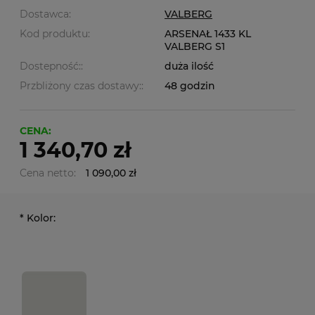
Dostawca:
VALBERG
Kod produktu:
ARSENAŁ 1433 KL
VALBERG S1
Dostepność::
duża ilość
Przbliżony czas dostawy::
48 godzin
CENA:
1 340,70 zł
Cena netto:
1 090,00 zł
*
Kolor: