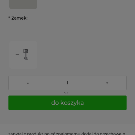
*
Zamek:
-
+
szt.
do koszyka
*
- Pole wymagane
zapytaj o produkt
poleć znajomemu
dodaj do przechowalni