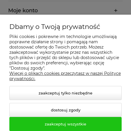
Moje konto
Dbamy o Twoją prywatność
Regulamin
Pliki cookies i pokrewne im technologie umożliwiają
poprawne działanie strony i pomagają nam
Dostawa - realizacja
dostosować ofertę do Twoich potrzeb. Możesz
zaakceptować wykorzystanie przez nas wszystkich
tych plików i przejść do sklepu lub dostosować użycie
Gwarancja i zwroty
plików do swoich preferencji, wybierając opcję
"Dostosuj zgody".
Więcej o plikach cookies przeczytasz w naszej Polityce
Pomoc
prywatności.
zaakceptuj tylko niezbędne
dostosuj zgody
zaakceptuj wszystkie