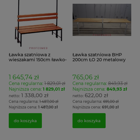
Ławka szatniowa z
Ławka szatniowa BHP
wieszakami 150cm ławko-
200cm ŁO 20 metalowy
wieszak dwustronny
stelaż. siedzisko z drewna
Łsz2a
1 645,74 zł
765,06 zł
Cena regularna:
1 829,01 zł
Cena regularna:
849,93 zł
Najniższa cena:
1 829,01 zł
Najniższa cena:
849,93 zł
1 338,00 zł
622,00 zł
Cena regularna:
1 487,00 zł
Cena regularna:
691,00 zł
Najniższa cena:
1 487,00 zł
Najniższa cena:
691,00 zł
do koszyka
do koszyka