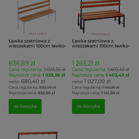
Ławka szatniowa z
Ławka szatniowa z
wieszakami 100cm ławko-
wieszakami 100cm ławko-
wieszak jednostronny
wieszak dwustronny Łsz2
Łsz1
836,89 zł
1 263,21 zł
Cena regularna:
1 023,36 zł
Cena regularna:
1 403,43 zł
Najniższa cena:
1 023,36 zł
Najniższa cena:
1 403,43 zł
680,40 zł
1 027,00 zł
Cena regularna:
832,00 zł
Cena regularna:
1 141,00 zł
Najniższa cena:
832,00 zł
Najniższa cena:
1 141,00 zł
do koszyka
do koszyka