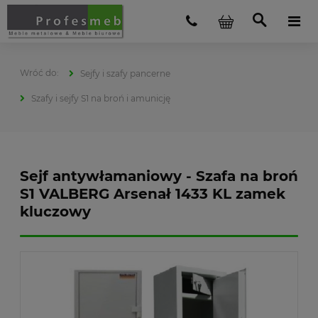
Sejfy i szafy pancerne
Szafy i sejfy S1 na broń i amunicję
Sejf antywłamaniowy - Szafa na broń
S1 VALBERG Arsenał 1433 KL zamek
kluczowy