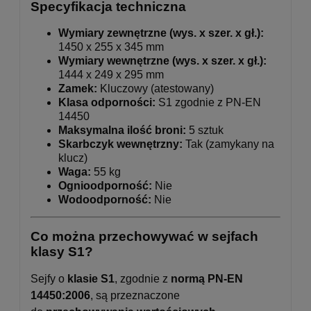
Specyfikacja techniczna
Wymiary zewnętrzne (wys. x szer. x gł.):
1450 x 255 x 345 mm
Wymiary wewnętrzne (wys. x szer. x gł.):
1444 x 249 x 295 mm
Zamek:
Kluczowy (atestowany)
Klasa odporności:
S1 zgodnie z PN-EN
14450
Maksymalna ilość broni:
5 sztuk
Skarbczyk wewnętrzny:
Tak (zamykany na
klucz)
Waga:
55 kg
Ognioodporność:
Nie
Wodoodporność:
Nie
Co można przechowywać w sejfach
klasy S1?
Sejfy o
klasie S1
, zgodnie z
normą PN-EN
14450:2006
, są przeznaczone