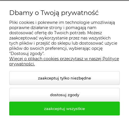
Dbamy o Twoją prywatność
Regulamin
Pliki cookies i pokrewne im technologie umożliwiają
poprawne działanie strony i pomagają nam
Dostawa - realizacja
dostosować ofertę do Twoich potrzeb. Możesz
zaakceptować wykorzystanie przez nas wszystkich
tych plików i przejść do sklepu lub dostosować użycie
Gwarancja i zwroty
plików do swoich preferencji, wybierając opcję
"Dostosuj zgody".
Więcej o plikach cookies przeczytasz w naszej Polityce
Pomoc
prywatności.
zaakceptuj tylko niezbędne
dostosuj zgody
zaakceptuj wszystkie
© 2026 profesmeb.pl. Wszelkie prawa zastrzeżone.