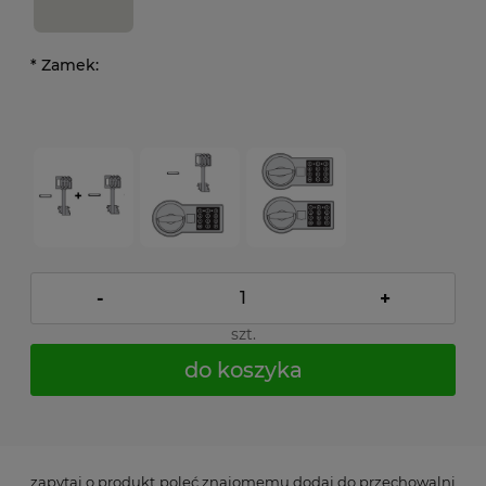
*
Zamek:
-
+
szt.
do koszyka
*
- Pole wymagane
zapytaj o produkt
poleć znajomemu
dodaj do przechowalni