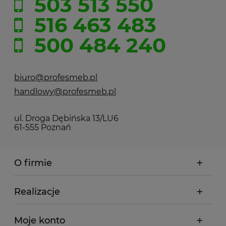
503 513 550
516 463 483
500 484 240
biuro@profesmeb.pl
handlowy@profesmeb.pl
ul. Droga Dębińska 13/LU6
61-555 Poznań
O firmie
Realizacje
Moje konto