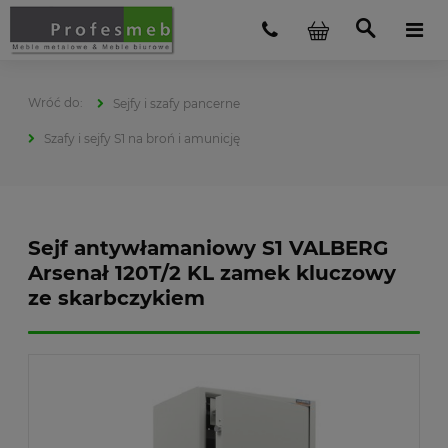
Sejfy i szafy pancerne
Szafy i sejfy S1 na broń i amunicję
Sejf antywłamaniowy S1 VALBERG
Arsenał 120T/2 KL zamek kluczowy
ze skarbczykiem