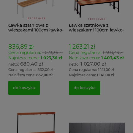
Ławka szatniowa z
Ławka szatniowa z
wieszakami 100cm ławko-
wieszakami 100cm ławko-
wieszak jednostronny
wieszak dwustronny Łsz2
Łsz1
836,89 zł
1 263,21 zł
Cena regularna:
1 023,36 zł
Cena regularna:
1 403,43 zł
Najniższa cena:
1 023,36 zł
Najniższa cena:
1 403,43 zł
680,40 zł
1 027,00 zł
Cena regularna:
832,00 zł
Cena regularna:
1 141,00 zł
Najniższa cena:
832,00 zł
Najniższa cena:
1 141,00 zł
do koszyka
do koszyka