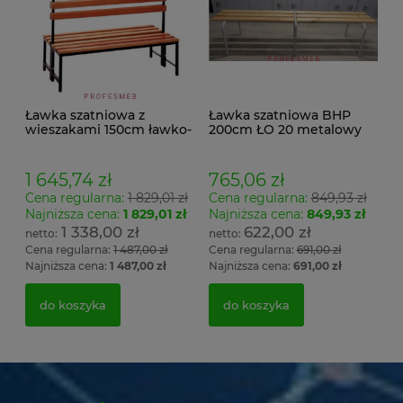
Ławka szatniowa z
Ławka szatniowa BHP
wieszakami 150cm ławko-
200cm ŁO 20 metalowy
wieszak dwustronny
stelaż. siedzisko z drewna
Łsz2a
1 645,74 zł
765,06 zł
Cena regularna:
1 829,01 zł
Cena regularna:
849,93 zł
Najniższa cena:
1 829,01 zł
Najniższa cena:
849,93 zł
1 338,00 zł
622,00 zł
Cena regularna:
1 487,00 zł
Cena regularna:
691,00 zł
Najniższa cena:
1 487,00 zł
Najniższa cena:
691,00 zł
do koszyka
do koszyka