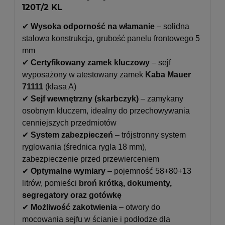
120T/2 KL
✔
Wysoka odporność na włamanie
– solidna
stalowa konstrukcja, grubość panelu frontowego 5
mm
✔
Certyfikowany zamek kluczowy
– sejf
wyposażony w atestowany zamek
Kaba Mauer
71111
(klasa A)
✔
Sejf wewnętrzny (skarbczyk)
– zamykany
osobnym kluczem, idealny do przechowywania
cenniejszych przedmiotów
✔
System zabezpieczeń
– trójstronny system
ryglowania (średnica rygla 18 mm),
zabezpieczenie przed przewierceniem
✔
Optymalne wymiary
– pojemność 58+80+13
litrów, pomieści
broń krótką, dokumenty,
segregatory oraz gotówkę
✔
Możliwość zakotwienia
– otwory do
mocowania sejfu w ścianie i podłodze dla