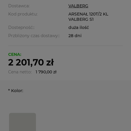
Dostawca:
VALBERG
Kod produktu:
ARSENAŁ 120T/2 KL
VALBERG S1
Dostepność::
duża ilość
Przbliżony czas dostawy::
28 dni
CENA:
2 201,70 zł
Cena netto:
1 790,00 zł
*
Kolor: