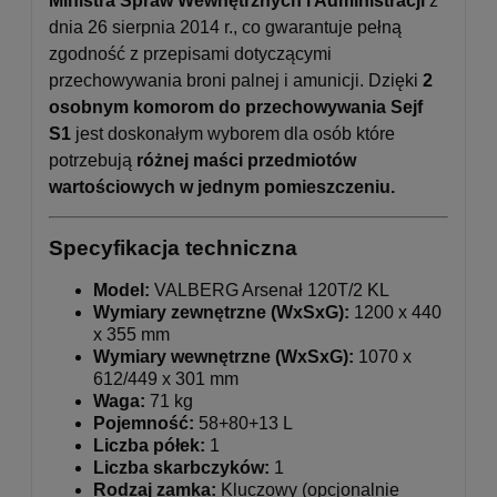
Ministra Spraw Wewnętrznych i Administracji
z
dnia 26 sierpnia 2014 r., co gwarantuje pełną
zgodność z przepisami dotyczącymi
przechowywania broni palnej i amunicji. Dzięki
2
osobnym komorom do przechowywania Sejf
S1
jest doskonałym wyborem dla osób które
potrzebują
różnej maści przedmiotów
wartościowych w jednym pomieszczeniu.
Specyfikacja techniczna
Model:
VALBERG Arsenał 120T/2 KL
Wymiary zewnętrzne (WxSxG):
1200 x 440
x 355 mm
Wymiary wewnętrzne (WxSxG):
1070 x
612/449 x 301 mm
Waga:
71 kg
Pojemność:
58+80+13 L
Liczba półek:
1
Liczba skarbczyków:
1
Rodzaj zamka:
Kluczowy (opcjonalnie