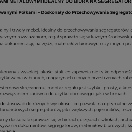
KAMI METALOWYMI IDEALNY DO BIURA NA SEGREGATOR
owanymi Półkami – Doskonały do Przechowywania Segregato
alny i trwały mebel, idealny do przechowywania segregatorów, 
ycznym rozwiązaniom, regał sprawdzi się w każdym środowisku, od
 dokumentacji, narzędzi, materiałów biurowych czy innych pr
konany z wysokiej jakości stali, co zapewnia nie tylko odpornoś
żytkowania w biurach, magazynach i innych przestrzeniach robo
ystemowi skręcanemu, montaż regału jest szybki i prosty, a kon
ym rozwiązaniem zarówno do użytku domowego, jak i w firmach.
dostosować do różnych wysokości, co pozwala na optymalne wyk
tandardowych segregatorów, jak i większych pojemników, tecz
ny doskonale sprawdzi się w biurach, urzędach, szkołach, archi
owywania dokumentów, segregatorów, materiałów biurowych, ksi
ywania.