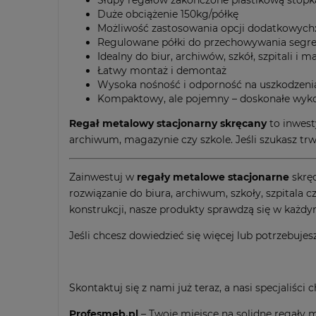
Słupy regałów zakończone plastikową stopk
Duże obciążenie 150kg/półkę
Możliwość zastosowania opcji dodatkowych:
Regulowane półki do przechowywania seg
Idealny do biur, archiwów, szkół, szpitali i
Łatwy montaż i demontaż
Wysoka nośność i odporność na uszkodzeni
Kompaktowy, ale pojemny – doskonałe wykor
Regał metalowy stacjonarny skręcany
to inwest
archiwum, magazynie czy szkole. Jeśli szukasz tr
Zainwestuj w
regały metalowe stacjonarne
skrę
rozwiązanie do biura, archiwum, szkoły, szpital
konstrukcji, nasze produkty sprawdzą się w każd
Jeśli chcesz dowiedzieć się więcej lub potrzebu
Skontaktuj się z nami już teraz, a nasi specjaliśc
Profesmeb.pl
– Twoje miejsce na solidne regały 