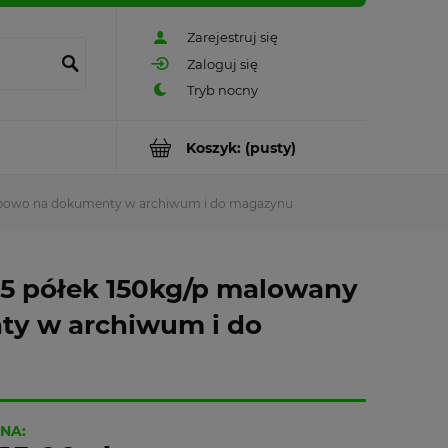
Zarejestruj się
Zaloguj się
Koszyk:
(pusty)
ubowo na dokumenty w archiwum i do magazynu
5 półek 150kg/p malowany
ty w archiwum i do
NA: