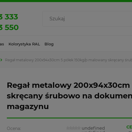
3 333
3 550
as
Kolorystyka RAL
Blog
Regał metalowy 200x94x30cm 5 półek 150kg/p malowany skręcany śr
Regał metalowy 200x94x30cm 
skręcany śrubowo na dokumen
magazynu
CE
undefined
Ocena: