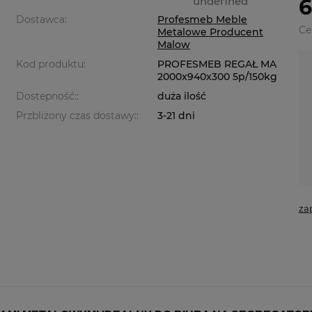
undefined
6
Dostawca:
Profesmeb Meble
Ce
Metalowe Producent
Malow
Kod produktu:
PROFESMEB REGAŁ MA
2000x940x300 5p/150kg
Dostepność::
duża ilość
Przbliżony czas dostawy::
3-21 dni
za