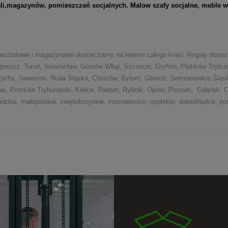
ali,magazynów, pomieszczeń socjalnych. Malow szafy socjalne, meble wa
arsztatowe i magazynowe dostarczamy na terenie całego kraju. Regały dow
ydgoszcz, Toruń, Inowrocław, Gorzów Wlkp, Szczecin, Gryfino, Piotrków Trybu
ychy, Jaworzno, Ruda Śląska, Chorzów, Bytom, Gliwice, Siemianowice Śląski
wa, Piotrków Trybunalski, Kielce, Radom, Rybnik, Opole, Poznań, Gdańsk, O
ódzkie, małopolskie, świętokrzyskie, mazowieckie, opolskie, dolnośląskie, po