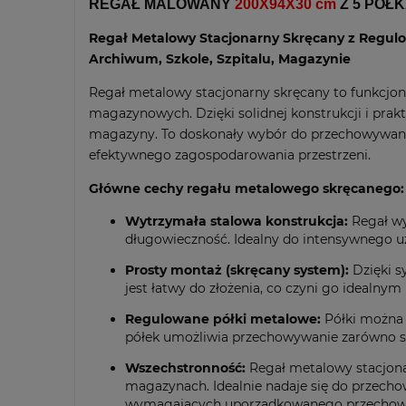
REGAŁ MALOWANY
200X94X30 cm
Z 5 PÓŁ
Regał Metalowy Stacjonarny Skręcany z Regul
Archiwum, Szkole, Szpitalu, Magazynie
Regał metalowy stacjonarny skręcany to funkcjon
magazynowych. Dzięki solidnej konstrukcji i prakt
magazyny. To doskonały wybór do przechowywania
efektywnego zagospodarowania przestrzeni.
Główne cechy regału metalowego skręcanego:
Wytrzymała stalowa konstrukcja:
Regał wy
długowieczność. Idealny do intensywnego u
Prosty montaż (skręcany system):
Dzięki s
jest łatwy do złożenia, co czyni go idealn
Regulowane półki metalowe:
Półki można 
półek umożliwia przechowywanie zarówno s
Wszechstronność:
Regał metalowy stacjonar
magazynach. Idealnie nadaje się do przech
wymagających uporządkowanego przechow