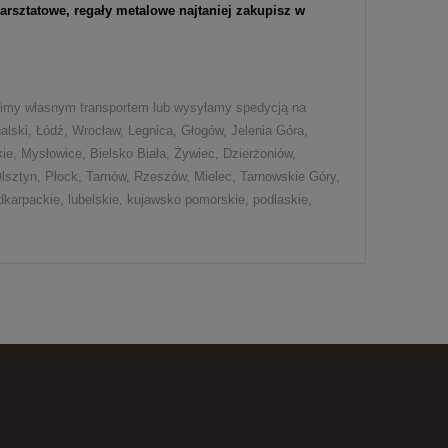
rsztatowe, regały metalowe najtaniej zakupisz w
ozimy własnym transportem lub wysyłamy spedycją na
nalski, Łódź, Wrocław, Legnica, Głogów, Jelenia Góra,
e, Mysłowice, Bielsko Biała, Żywiec, Dzierżoniów,
lsztyn, Płock, Tarnów, Rzeszów, Mielec, Tarnowskie Góry,
dkarpackie, lubelskie, kujawsko pomorskie, podlaskie,