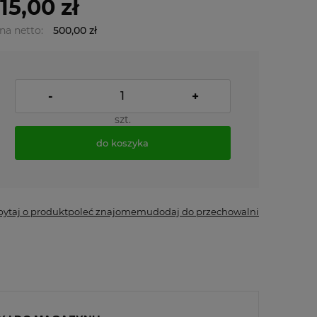
15,00 zł
na netto:
500,00 zł
-
+
szt.
do koszyka
pytaj o produkt
poleć znajomemu
dodaj do przechowalni