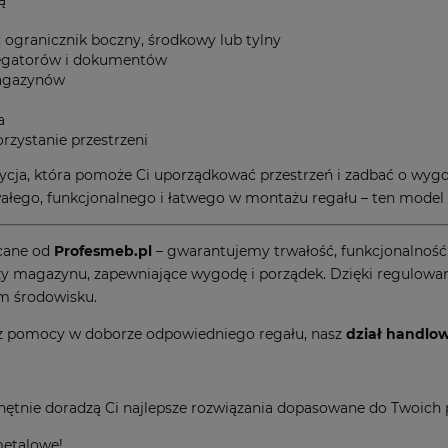
ą
 ogranicznik boczny, środkowy lub tylny
regatorów i dokumentów
 magazynów
a
zystanie przestrzeni
ycja, która pomoże Ci uporządkować przestrzeń i zadbać o wyg
wałego, funkcjonalnego i łatwego w montażu regału – ten model 
cane od
Profesmeb.pl
– gwarantujemy trwałość, funkcjonalność i
a czy magazynu, zapewniające wygodę i porządek. Dzięki regulo
ym środowisku.
jesz pomocy w doborze odpowiedniego regału, nasz
dział handlo
i chętnie doradzą Ci najlepsze rozwiązania dopasowane do Twoich 
metalowe!