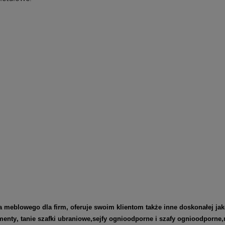
blowego dla firm, oferuje swoim klientom także inne doskonałej jak
menty
, tanie szafki ubraniowe,
sejfy ognioodporne
i
szafy ognioodporne
,