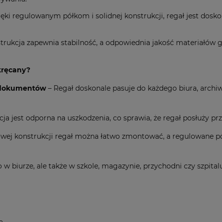
ęki regulowanym półkom i solidnej konstrukcji, regał jest dosko
rukcja zapewnia stabilność, a odpowiednia jakość materiałów g
kręcany?
i dokumentów
– Regał doskonale pasuje do każdego biura, archiw
a jest odporna na uszkodzenia, co sprawia, że regał posłuży prze
owej konstrukcji regał można łatwo zmontować, a regulowane p
o w biurze, ale także w szkole, magazynie, przychodni czy szpital