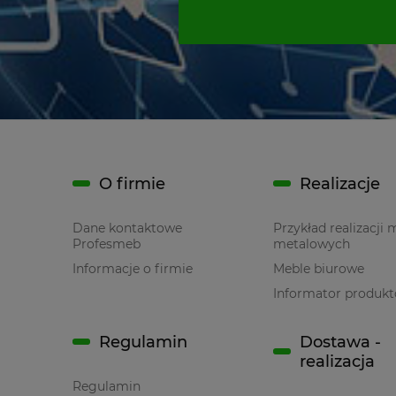
O firmie
Realizacje
Dane kontaktowe
Przykład realizacji 
Profesmeb
metalowych
Informacje o firmie
Meble biurowe
Informator produk
Regulamin
Dostawa -
realizacja
Regulamin