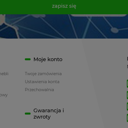
zapisz się
Moje konto
mebli
Twoje zamówienia
Ustawienia konta
Przechowalnia
towy
Gwarancja i
zwroty