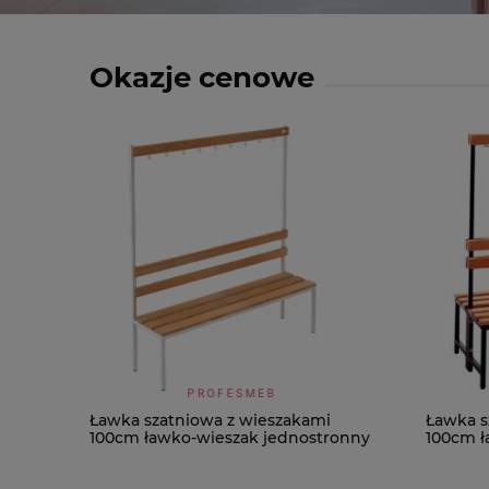
Okazje cenowe
Ławka szatniowa z wieszakami
Ławka s
100cm ławko-wieszak jednostronny
100cm ł
Łsz1
Łsz2