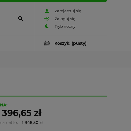
Zarejestruj się
Zaloguj się
Koszyk:
(pusty)
NA:
 396,65 zł
na netto:
1 948,50 zł