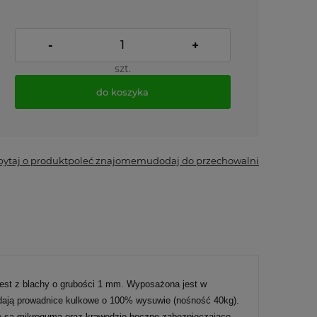
-
+
szt.
do koszyka
pytaj o produkt
poleć znajomemu
dodaj do przechowalni
st z blachy o grubości 1 mm. Wyposażona jest w
adają prowadnice kulkowe o 100% wysuwie (nośność 40kg).
yte są mikrogumą oraz krawędzie boczne zabezpieczające