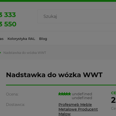
3 333
3 550
as
Kolorystyka RAL
Blog
Nadstawka do wózka WWT
Nadstawka do wózka WWT
CE
undefined
Ocena:
undefined
2
Dostawca:
Profesmeb Meble
Ce
Metalowe Producent
Malow