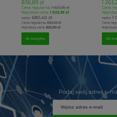
836,89 zł
1 263,2
Cena regularna:
1 023,36 zł
Cena re
Najniższa cena:
1 023,36 zł
Najniższ
680,40 zł
1 
Cena regularna:
832,00 zł
Cena reg
Najniższa cena:
832,00 zł
Najniższa
do koszyka
do ko
Podaj swój adres e-ma