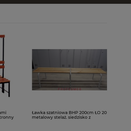
ami
Ławka szatniowa BHP 200cm ŁO 20
tronny
metalowy stelaż. siedzisko z
drewna