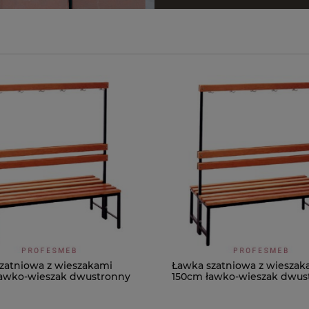
zatniowa z wieszakami
Ławka szatniowa z wieszak
awko-wieszak dwustronny
150cm ławko-wieszak dwus
Łsz2a