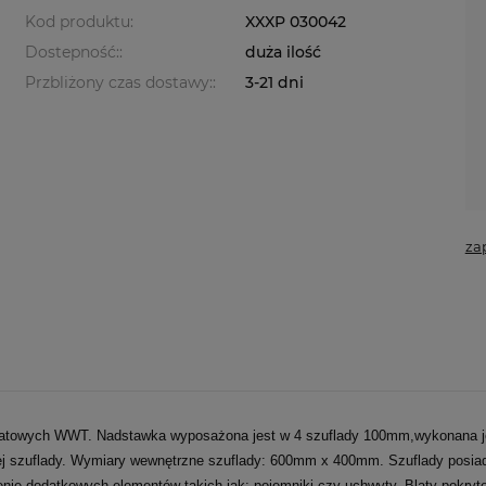
Kod produktu:
XXXP 030042
Dostepność::
duża ilość
Przbliżony czas dostawy::
3-21 dni
za
atowych WWT. Nadstawka wyposażona jest w 4 szuflady 100mm,wykonana je
dnej szuflady. Wymiary wewnętrzne szuflady: 600mm x 400mm. Szuflady posi
zenie dodatkowych elementów takich jak: pojemniki czy uchwyty. Blaty pokr