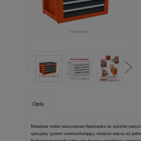
Opis
Metalowe meble warsztatowe.Nadstawka do wózków warszt
specjalny system uniemożliwiający otwarcie więcej niż je
Perforowane ścianki tylne oraz boczne umożliwiają zawies