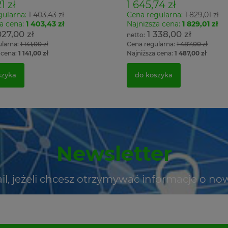
1 zł
1 645,74 zł
gularna:
1 403,43 zł
Cena regularna:
1 829,01 zł
a cena:
1 403,43 zł
Najniższa cena:
1 829,01 zł
027,00 zł
1 338,00 zł
ularna:
1 141,00 zł
Cena regularna:
1 487,00 zł
 cena:
1 141,00 zł
Najniższa cena:
1 487,00 zł
szyka
do koszyka
Newsletter
il, jeżeli chcesz otrzymywać informacje o no