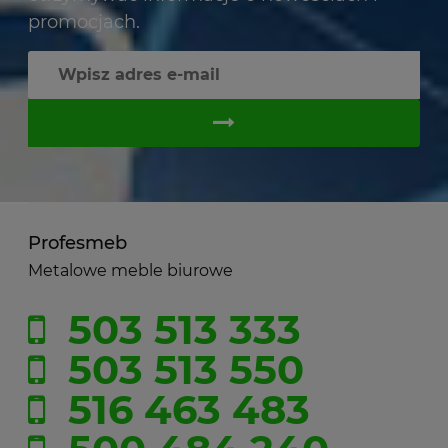
promocjach.
Profesmeb
Metalowe meble biurowe
503 513 333
503 513 550
516 463 483