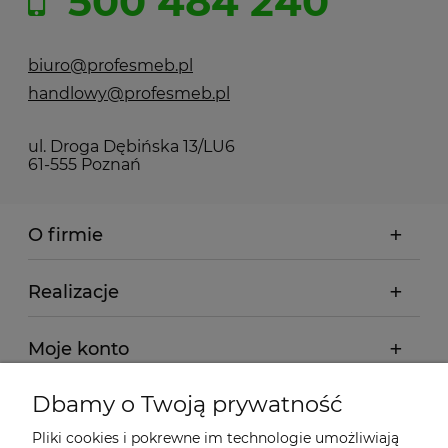
500 484 240
biuro@profesmeb.pl
handlowy@profesmeb.pl
ul. Droga Dębińska 13/LU6
61-555 Poznań
O firmie
Realizacje
Moje konto
Dbamy o Twoją prywatność
Regulamin
Pliki cookies i pokrewne im technologie umożliwiają