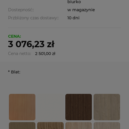
biurko
Dostepność::
w magazynie
Przbliżony czas dostawy::
10 dni
CENA:
3 076,23 zł
Cena netto:
2 501,00 zł
*
Blat: