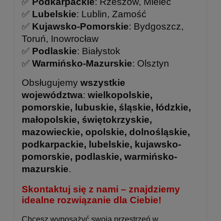
✅
Podkarpackie
: Rzeszów, Mielec
✅
Lubelskie
: Lublin, Zamość
✅
Kujawsko-Pomorskie
: Bydgoszcz,
Toruń, Inowrocław
✅
Podlaskie
: Białystok
✅
Warmińsko-Mazurskie
: Olsztyn
Obsługujemy
wszystkie
województwa
:
wielkopolskie,
pomorskie, lubuskie, śląskie, łódzkie,
małopolskie, świętokrzyskie,
mazowieckie, opolskie, dolnośląskie,
podkarpackie, lubelskie, kujawsko-
pomorskie, podlaskie, warmińsko-
mazurskie
.
Skontaktuj się z nami – znajdziemy
idealne rozwiązanie dla Ciebie!
Chcesz wyposażyć swoją przestrzeń w