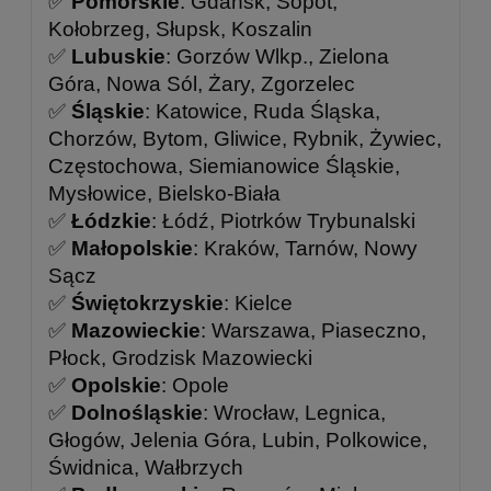
✅
Pomorskie
: Gdańsk, Sopot,
Kołobrzeg, Słupsk, Koszalin
✅
Lubuskie
: Gorzów Wlkp., Zielona
Góra, Nowa Sól, Żary, Zgorzelec
✅
Śląskie
: Katowice, Ruda Śląska,
Chorzów, Bytom, Gliwice, Rybnik, Żywiec,
Częstochowa, Siemianowice Śląskie,
Mysłowice, Bielsko-Biała
✅
Łódzkie
: Łódź, Piotrków Trybunalski
✅
Małopolskie
: Kraków, Tarnów, Nowy
Sącz
✅
Świętokrzyskie
: Kielce
✅
Mazowieckie
: Warszawa, Piaseczno,
Płock, Grodzisk Mazowiecki
✅
Opolskie
: Opole
✅
Dolnośląskie
: Wrocław, Legnica,
Głogów, Jelenia Góra, Lubin, Polkowice,
Świdnica, Wałbrzych