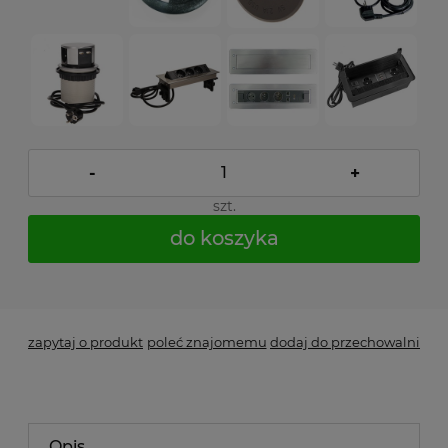
-
+
szt.
do koszyka
*
- Pole wymagane
zapytaj o produkt
poleć znajomemu
dodaj do przechowalni
Opis