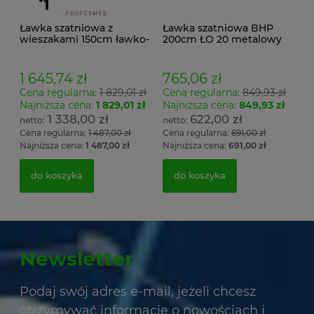
Ławka szatniowa z
Ławka szatniowa BHP
wieszakami 150cm ławko-
200cm ŁO 20 metalowy
wieszak dwustronny
stelaż. siedzisko z drewna
Łsz2a
1 645,74 zł
765,06 zł
Cena regularna:
1 829,01 zł
Cena regularna:
849,93 zł
Najniższa cena:
1 829,01 zł
Najniższa cena:
849,93 zł
1 338,00 zł
622,00 zł
Cena regularna:
1 487,00 zł
Cena regularna:
691,00 zł
Najniższa cena:
1 487,00 zł
Najniższa cena:
691,00 zł
do koszyka
do koszyka
Newsletter
Podaj swój adres e-mail, jeżeli chcesz
otrzymywać informacje o nowościach i