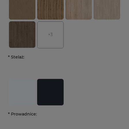
+3
*
Stelaż:
*
Prowadnice: