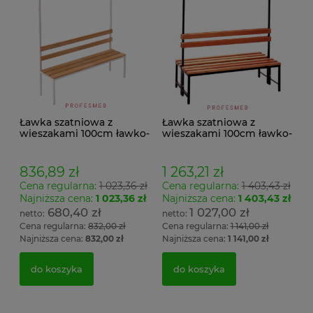
Ławka szatniowa z
Ławka szatniowa z
wieszakami 100cm ławko-
wieszakami 100cm ławko-
wieszak jednostronny
wieszak dwustronny Łsz2
Łsz1
836,89 zł
1 263,21 zł
Cena regularna:
1 023,36 zł
Cena regularna:
1 403,43 zł
Najniższa cena:
1 023,36 zł
Najniższa cena:
1 403,43 zł
680,40 zł
1 027,00 zł
Cena regularna:
832,00 zł
Cena regularna:
1 141,00 zł
Najniższa cena:
832,00 zł
Najniższa cena:
1 141,00 zł
do koszyka
do koszyka