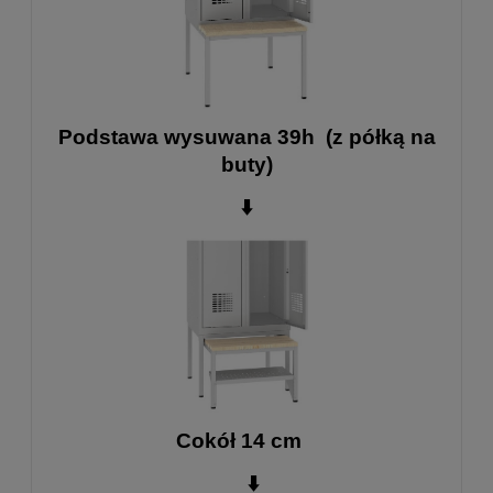
Podstawa wysuwana 39h (z półką na
buty)
⬇️
Cokół 14 cm
⬇️