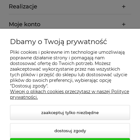
Realizacje
Moje konto
Dbamy o Twoją prywatność
Regulamin
Pliki cookies i pokrewne im technologie umożliwiają
poprawne działanie strony i pomagają nam
Dostawa - realizacja
dostosować ofertę do Twoich potrzeb. Możesz
zaakceptować wykorzystanie przez nas wszystkich
tych plików i przejść do sklepu lub dostosować użycie
Gwarancja i zwroty
plików do swoich preferencji, wybierając opcję
"Dostosuj zgody".
Więcej o plikach cookies przeczytasz w naszej Polityce
Pomoc
prywatności.
zaakceptuj tylko niezbędne
dostosuj zgody