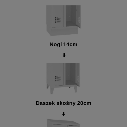
Nogi 14cm
⬇️
Daszek skośny 20cm
⬇️