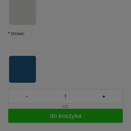
*
Drzwi:
-
+
szt.
do koszyka
*
- Pole wymagane