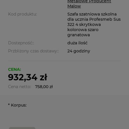
Metalowe Producent
Malow
Kod produktu:
Szafa szatniowa szkolna
dla ucznia Profesmeb Sus
322 4 skrytkowa
kolorowa szaro
granatowa
Dostepność::
duża ilość
Przbliżony czas dostawy::
24 godziny
CENA:
932,34 zł
Cena netto:
758,00 zł
*
Korpus: