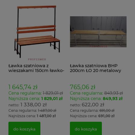
Ławka szatniowa z
Ławka szatniowa BHP
wieszakami 150cm ławko-
200cm ŁO 20 metalowy
wieszak dwustronny
stelaż. siedzisko z drewna
Łsz2a
1 645,74 zł
765,06 zł
Cena regularna:
1 829,01 zł
Cena regularna:
849,93 zł
Najniższa cena:
1 829,01 zł
Najniższa cena:
849,93 zł
1 338,00 zł
622,00 zł
Cena regularna:
1 487,00 zł
Cena regularna:
691,00 zł
Najniższa cena:
1 487,00 zł
Najniższa cena:
691,00 zł
do koszyka
do koszyka