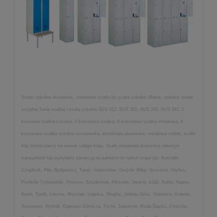
Szafki szkolne ubraniowe - metalowe szafki do szatni szkolne Malow, szkolne meble
socjalne,Tania szafka i szafa szkolna SUS 312, SUS 322, SUS 332, SUS 342, 2
komorwa szafka szkolna, 4 komorowa szafka, 6 komorowa szafka metalowa, 8
komorowa szafka szkolna uczniowska, skrytkowe,ubraniowe, metalowe meble, szafki
bhp dostarczamy na terenie całego kraju. Szafy metalowe dowozimy własnym
transportem lub wysyłamy spedycją na paletach do takich miast jak: Koszalin,
Czaplinek, Piła, Bydgoszcz, Toruń, Inowrocław, Gorzów Wlkp, Szczecin, Gryfino,
Piotrków Trybunalski, Pyrzyce, Szczecinek, Pleszew, Jarocin, Łódź, Kutno, Kępno,
Konin, Turek, Leszno, Wrocław, Legnica, Głogów, Jelenia Góra, Katowice, Kraków,
Sosnowiec, Rybnik, Dąbrowa Górnicza, Tychy, Jaworzno, Ruda Śląska, Chorzów,