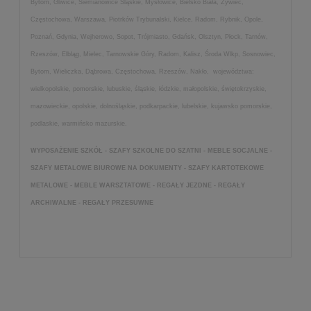
Bytom, Gliwice, Siemianowice Śląskie, Mysłowice, Bielsko Biała, Żywiec,
Częstochowa, Warszawa, Piotrków Trybunalski, Kielce, Radom, Rybnik, Opole,
Poznań, Gdynia, Wejherowo, Sopot, Trójmiasto, Gdańsk, Olsztyn, Płock, Tarnów,
Rzeszów, Elbląg, Mielec, Tarnowskie Góry, Radom, Kalisz, Środa Wlkp, Sosnowiec,
Bytom, Wieliczka, Dąbrowa, Częstochowa, Rzeszów, Nakło, województwa:
wielkopolskie, pomorskie, lubuskie, śląskie, łódzkie, małopolskie, świętokrzyskie,
mazowieckie, opolskie, dolnośląskie, podkarpackie, lubelskie, kujawsko pomorskie,
podlaskie, warmińsko mazurskie.
WYPOSAŻENIE SZKÓŁ - SZAFY SZKOLNE DO SZATNI - MEBLE SOCJALNE -
SZAFY METALOWE BIUROWE NA DOKUMENTY - SZAFY KARTOTEKOWE
METALOWE - MEBLE WARSZTATOWE - REGAŁY JEZDNE - REGAŁY
ARCHIWALNE - REGAŁY PRZESUWNE