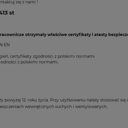
taktuj się z nami !
13 st
pracownicze otrzymały właściwe certyfikaty i atesty bezpiec
PN-EN
 ogień, certyfikaty zgodności z polskimi normami
 zgodności z polskimi normami.
 powyżej 12. roku życia. Przy użytkowaniu należy stosować się d
ieszczeniach wewnętrznych suchych i wentylowanych.