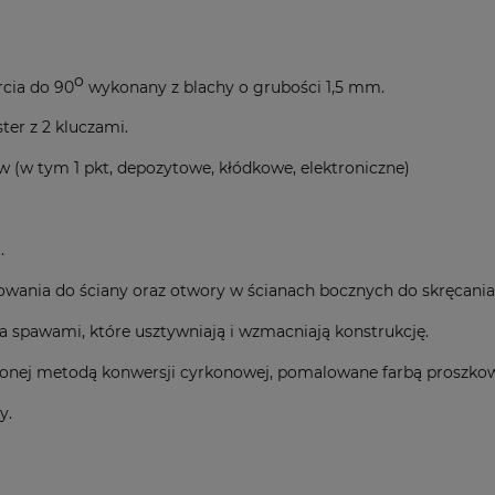
o
cia do 90
wykonany z blachy o grubości 1,5 mm.
er z 2 kluczami.
(w tym 1 pkt, depozytowe, kłódkowe, elektroniczne)
.
owania do ściany oraz otwory w ścianach bocznych do skręcania 
spawami, które usztywniają i wzmacniają konstrukcję.
czonej metodą konwersji cyrkonowej, pomalowane farbą proszko
y.