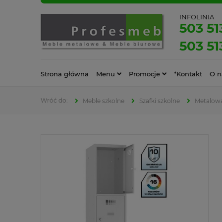
INFOLINIA
503 51
503 51
Strona główna
Menu
Promocje
*Kontakt
O n
Meble szkolne
Szafki szkolne
Metalowa