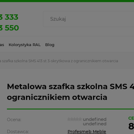
3 333
3 550
as
Kolorystyka RAL
Blog
 szafka szkolna SMS 413 st 3-skrytkowa z ogranicznikiem otwarcia
Metalowa szafka szkolna SMS 41
ogranicznikiem otwarcia
CE
undefined
Ocena:
undefined
8
Dostawca:
Profesmeb Meble