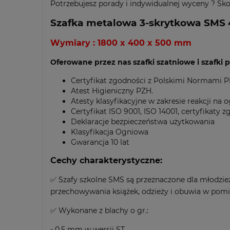
Potrzebujesz porady i indywidualnej wyceny ? Skon
Szafka metalowa 3-skrytkowa SMS 4
Wymiary : 1800 x 400 x 500 mm
Oferowane przez nas szafki szatniowe i szafki 
Certyfikat zgodności z Polskimi Normami 
Atest Higieniczny PZH.
Atesty klasyfikacyjne w zakresie reakcji na
Certyfikat ISO 9001, ISO 14001, certyfikaty
Deklaracje bezpieczeństwa użytkowania
Klasyfikacja Ogniowa
Gwarancja 10 lat
Cechy charakterystyczne:
✅ Szafy szkolne SMS są przeznaczone dla młodzieży
przechowywania książek, odzieży i obuwia w pom
✅ Wykonane z blachy o gr.:
- 0,5 mm w wersji ST