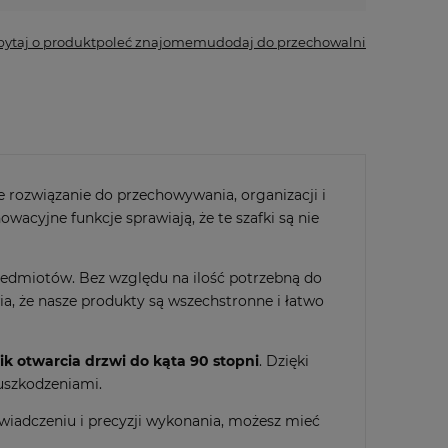
pytaj o produkt
poleć znajomemu
dodaj do przechowalni
 rozwiązanie do przechowywania, organizacji i
acyjne funkcje sprawiają, że te szafki są nie
zedmiotów. Bez względu na ilość potrzebną do
a, że nasze produkty są wszechstronne i łatwo
k otwarcia drzwi do kąta 90 stopni
. Dzięki
uszkodzeniami.
wiadczeniu i precyzji wykonania, możesz mieć