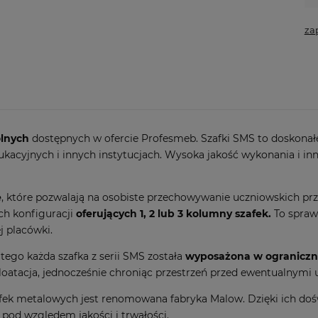
za
olnych
dostępnych w ofercie Profesmeb. Szafki SMS to doskonałe
acyjnych i innych instytucjach. Wysoka jakość wykonania i innow
e
, które pozwalają na osobiste przechowywanie uczniowskich pr
ch konfiguracji
oferujących 1, 2 lub 3 kolumny szafek.
To sprawi
j placówki.
tego każda szafka z serii SMS została
wyposażona w ograniczni
oatacja, jednocześnie chroniąc przestrzeń przed ewentualnymi 
fek metalowych jest renomowana fabryka Malow. Dzięki ich doś
 pod względem jakości i trwałości.