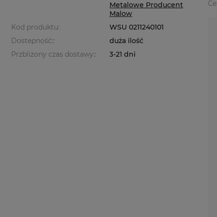
Ce
Metalowe Producent
Malow
Kod produktu:
WSU 0211240101
Dostepność::
duża ilość
Przbliżony czas dostawy::
3-21 dni