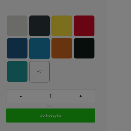
+7
-
+
szt.
do koszyka
*
- Pole wymagane