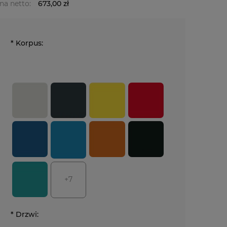
na netto:
673,00 zł
*
Korpus:
+7
*
Drzwi: