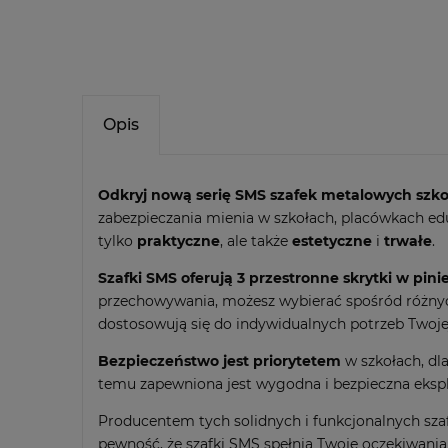
Opis
Odkryj nową serię SMS
szafek metalowych szk
zabezpieczania mienia w szkołach, placówkach eduk
tylko
praktyczne
, ale także
estetyczne
i
trwałe
.
Szafki SMS oferują 3 przestronne skrytki w pini
przechowywania, możesz wybierać spośród różny
dostosowują się do indywidualnych potrzeb Twoje
Bezpieczeństwo jest priorytetem
w szkołach, dla
temu zapewniona jest wygodna i bezpieczna ekspl
Producentem tych solidnych i funkcjonalnych sza
pewność, że szafki SMS spełnią Twoje oczekiwania