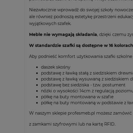
Niezwłocznie wprowadź do swojej szkoły nowoczesn
ale również podnoszą estetykę przestrzeni edukacy
wyjątkowych szafek.
Meble nie wymagają składania
, dzięki czemu zy
W standardzie szafki są dostępne w 16 kolorac
Aby podnieść komfort użytkowania szafki szkoln
daszek skośny
podstawę z ławką stałą z siedziskiem drew
podstawę z ławką wysuwaną z siedziskiem 
podstawę bez siedziska - tzw. postument
nóżki o wysokości 14cm z regulacją poziom
półkę na buty montowana w szafie
półkę na buty montowaną w podstawie z ław
W naszym sklepie profesmeb.pl możesz zamówić
z zamkami szyfrowymi lub na kartę RFID.