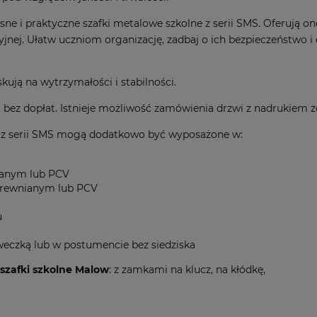
e i praktyczne szafki metalowe szkolne z serii SMS. Oferują o
jnej. Ułatw uczniom organizację, zadbaj o ich bezpieczeństwo i c
skują na wytrzymałości i stabilności.
h
bez dopłat. Istnieje możliwość zamówienia drzwi z nadrukiem ze
e z serii SMS mogą dodatkowo być wyposażone w:
nianym lub PCV
drewnianym lub PCV
u
eczką lub w postumencie bez siedziska
szafki szkolne Malow
: z zamkami na klucz, na kłódkę,