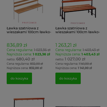
Ławka szatniowa z
Ławka szatniowa z
wieszakami 100cm ławko-
wieszakami 100cm ławko-
wieszak jednostronny
wieszak dwustronny Łsz2
Łsz1
836,89 zł
1 263,21 zł
Cena regularna:
1 023,36 zł
Cena regularna:
1 403,43 zł
Najniższa cena:
1 023,36 zł
Najniższa cena:
1 403,43 zł
680,40 zł
1 027,00 zł
Cena regularna:
832,00 zł
Cena regularna:
1 141,00 zł
Najniższa cena:
832,00 zł
Najniższa cena:
1 141,00 zł
do koszyka
do koszyka