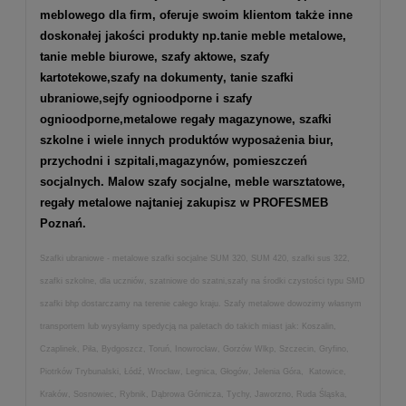
meblowego dla firm, oferuje swoim klientom także inne
doskonałej jakości produkty np.
tanie meble metalowe
,
tanie meble biurowe
,
szafy aktowe
,
szafy
kartotekowe
,
szafy na dokumenty
, tanie szafki
ubraniowe,
sejfy ognioodporne
i
szafy
ognioodporne
,
metalowe regały magazynowe
,
szafki
szkolne
i wiele innych produktów wyposażenia biur,
przychodni i szpitali,magazynów, pomieszczeń
socjalnych. Malow szafy socjalne, meble warsztatowe,
regały metalowe najtaniej zakupisz w PROFESMEB
Poznań.
Szafki ubraniowe - metalowe szafki socjalne SUM 320, SUM 420, szafki sus 322,
szafki szkolne, dla uczniów, szatniowe do szatni,szafy na środki czystości typu SMD
szafki bhp dostarczamy na terenie całego kraju. Szafy metalowe dowozimy własnym
transportem lub wysyłamy spedycją na paletach do takich miast jak: Koszalin,
Czaplinek, Piła, Bydgoszcz, Toruń, Inowrocław, Gorzów Wlkp, Szczecin, Gryfino,
Piotrków Trybunalski, Łódź, Wrocław, Legnica, Głogów, Jelenia Góra, Katowice,
Kraków, Sosnowiec, Rybnik, Dąbrowa Górnicza, Tychy, Jaworzno, Ruda Śląska,