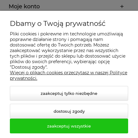
Moje konto
Dbamy o Twoją prywatność
Regulamin
Pliki cookies i pokrewne im technologie umożliwiają
poprawne działanie strony i pomagają nam
Dostawa - realizacja
dostosować ofertę do Twoich potrzeb. Możesz
zaakceptować wykorzystanie przez nas wszystkich
tych plików i przejść do sklepu lub dostosować użycie
Gwarancja i zwroty
plików do swoich preferencji, wybierając opcję
"Dostosuj zgody".
Więcej o plikach cookies przeczytasz w naszej Polityce
Pomoc
prywatności.
zaakceptuj tylko niezbędne
dostosuj zgody
zaakceptuj wszystkie