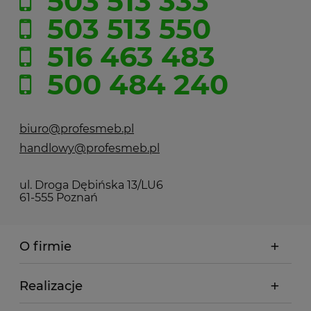
503 513 333
503 513 550
516 463 483
500 484 240
biuro@profesmeb.pl
handlowy@profesmeb.pl
ul. Droga Dębińska 13/LU6
61-555 Poznań
O firmie
Realizacje