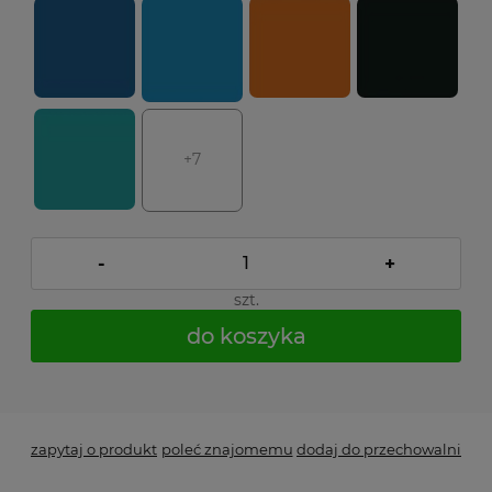
+7
-
+
szt.
do koszyka
*
- Pole wymagane
zapytaj o produkt
poleć znajomemu
dodaj do przechowalni