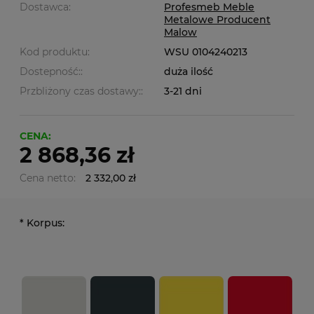
Dostawca:
Profesmeb Meble
Metalowe Producent
Malow
Kod produktu:
WSU 0104240213
Dostepność::
duża ilość
Przbliżony czas dostawy::
3-21 dni
CENA:
2 868,36 zł
Cena netto:
2 332,00 zł
*
Korpus: