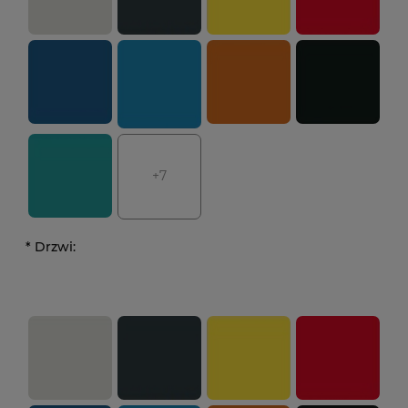
+7
*
Drzwi: