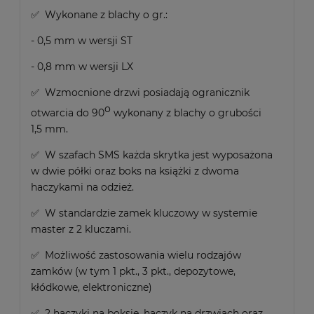
✅ Wykonane z blachy o gr.:
- 0,5 mm w wersji ST
- 0,8 mm w wersji LX
✅ Wzmocnione drzwi posiadają ogranicznik
o
otwarcia do 90
wykonany z blachy o grubości
1,5 mm.
✅ W szafach SMS każda skrytka jest wyposażona
w dwie półki oraz boks na książki z dwoma
haczykami na odzież.
✅ W standardzie zamek kluczowy w systemie
master z 2 kluczami.
✅ Możliwość zastosowania wielu rodzajów
zamków (w tym 1 pkt., 3 pkt., depozytowe,
kłódkowe, elektroniczne)
✅ 2 haczyki na boksie, haczyk na drzwiach oraz