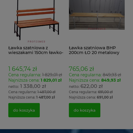
Ławka szatniowa z
Ławka szatniowa BHP
wieszakami 150cm ławko-
200cm ŁO 20 metalowy
wieszak dwustronny
stelaż. siedzisko z drewna
Łsz2a
1 645,74 zł
765,06 zł
Cena regularna:
1 829,01 zł
Cena regularna:
849,93 zł
Najniższa cena:
1 829,01 zł
Najniższa cena:
849,93 zł
1 338,00 zł
622,00 zł
Cena regularna:
1 487,00 zł
Cena regularna:
691,00 zł
Najniższa cena:
1 487,00 zł
Najniższa cena:
691,00 zł
do koszyka
do koszyka