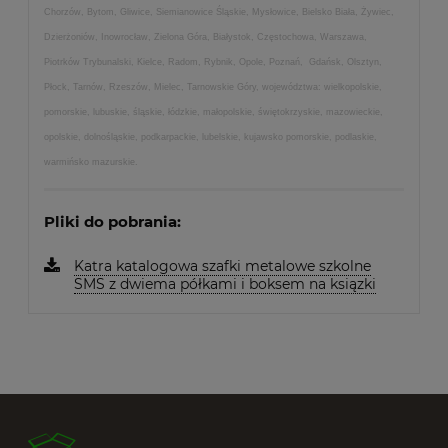
Chorzów, Bytom, Gliwice, Siemianowice Śląskie, Mysłowice, Bielsko Biała, Żywiec,
Dzierżoniów, Inowrocław, Zielona Góra, Białystok, Częstochowa, Warszawa,
Piotrków Trybunalski, Kielce, Radom, Rybnik, Opole, Poznań, Gdańsk, Olsztyn,
Płock, Tarnów, Rzeszów, Mielec, Tarnowskie Góry, województwa: wielkopolskie,
pomorskie, lubuskie, śląskie, łódzkie, małopolskie, świętokrzyskie, mazowieckie,
opolskie, dolnośląskie, podkarpackie, lubelskie, kujawsko pomorskie, podlaskie,
warmińsko mazurskie.
Pliki do pobrania:
Katra katalogowa szafki metalowe szkolne
SMS z dwiema półkami i boksem na ksiązki