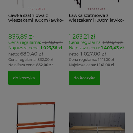
Ławka szatniowa z
Ławka szatniowa z
wieszakami 100cm ławko-
wieszakami 100cm ławko-
wieszak jednostronny
wieszak dwustronny Łsz2
Łsz1
836,89 zł
1 263,21 zł
Cena regularna:
1 023,36 zł
Cena regularna:
1 403,43 zł
Najniższa cena:
1 023,36 zł
Najniższa cena:
1 403,43 zł
680,40 zł
1 027,00 zł
Cena regularna:
832,00 zł
Cena regularna:
1 141,00 zł
Najniższa cena:
832,00 zł
Najniższa cena:
1 141,00 zł
do koszyka
do koszyka