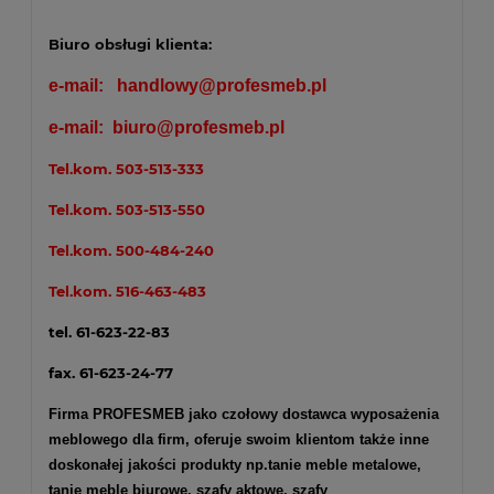
Biuro obsługi klienta:
e-mail:
handlowy@profesmeb.pl
e-mail:
biuro@profesmeb.pl
Tel.kom.
503-513-333
Tel.kom.
503-513-550
Tel.kom.
500-484-240
Tel.kom.
516-463-483
tel. 61-623-22-83
fax. 61-623-24-77
Firma PROFESMEB jako czołowy dostawca wyposażenia
meblowego dla firm, oferuje swoim klientom także inne
doskonałej jakości produkty np.
tanie meble metalowe
,
tanie meble biurowe
,
szafy aktowe
,
szafy