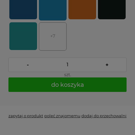
+7
-
+
szt.
do koszyka
*
- Pole wymagane
zapytaj o produkt
poleć znajomemu
dodaj do przechowalni