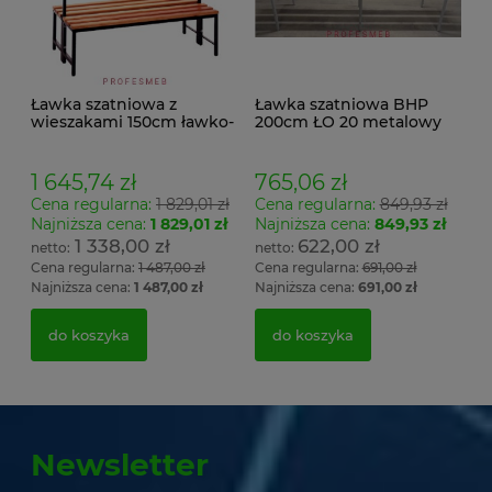
Ławka szatniowa z
Ławka szatniowa BHP
wieszakami 150cm ławko-
200cm ŁO 20 metalowy
wieszak dwustronny
stelaż. siedzisko z drewna
Łsz2a
1 645,74 zł
765,06 zł
Cena regularna:
1 829,01 zł
Cena regularna:
849,93 zł
Najniższa cena:
1 829,01 zł
Najniższa cena:
849,93 zł
1 338,00 zł
622,00 zł
Cena regularna:
1 487,00 zł
Cena regularna:
691,00 zł
Najniższa cena:
1 487,00 zł
Najniższa cena:
691,00 zł
do koszyka
do koszyka
Newsletter