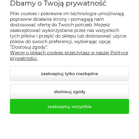
Dbamy o Twoją prywatność
Regulamin
Pliki cookies i pokrewne im technologie umożliwiają
poprawne działanie strony i pomagają nam
Dostawa - realizacja
dostosować ofertę do Twoich potrzeb. Możesz
zaakceptować wykorzystanie przez nas wszystkich
tych plików i przejść do sklepu lub dostosować użycie
Gwarancja i zwroty
plików do swoich preferencji, wybierając opcję
"Dostosuj zgody".
Więcej o plikach cookies przeczytasz w naszej Polityce
Pomoc
prywatności.
zaakceptuj tylko niezbędne
dostosuj zgody
zaakceptuj wszystkie
© 2026 profesmeb.pl. Wszelkie prawa zastrzeżone.
Styl graficzny ShopGadget.pl
Sklep internetowy Shoper.pl