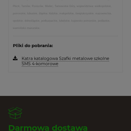
Płock, Tarnów, Rzeszów, Mielec, Tarnowskie Góry, województwa: wielkopolskie,
pomorskie, lubuskie, śląskie, łódzkie, małopolskie, świętokrzyskie, mazowieckie,
opolskie, dolnośląskie, podkarpackie, lubelskie, kujawsko pomorskie, podlaskie,
warmińsko mazurskie.
Pliki do pobrania:
Katra katalogowa Szafki metalowe szkolne
SMS 4-komorowe
Darmowa dostawa