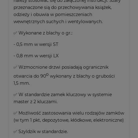
należy stosować się do załączonej instrukcji. Szafy
przeznaczone sią do przechowywania książek,
odzieży i obuwia w pomieszczeniach
wewnętrznych suchych i wentylowanych.
✅ Wykonane z blachy o gr.:
- 0,5 mm w wersji ST
- 0,8 mm w wersji LX
✅ Wzmocnione drzwi posiadają ogranicznik
o
otwarcia do 90
wykonany z blachy o grubości
1,5 mm.
✅ W standardzie zamek kluczowy w systemie
master z 2 kluczami.
✅ Możliwość zastosowania wielu rodzajów zamków
(w tym 1 pkt, depozytowe, kłódkowe, elektroniczne)
✅ Szyldzik w standardzie.