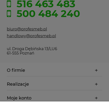
516 463 483
500 484 240
biuro@profesmeb.pl
handlowy@profesmeb.pl
ul. Droga Dębińska 13/LU6
61-555 Poznań
O firmie
Realizacje
Moje konto