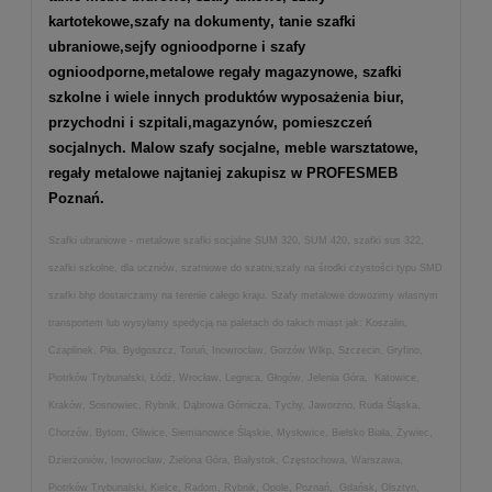
kartotekowe
,
szafy na dokumenty
, tanie szafki
ubraniowe,
sejfy ognioodporne
i
szafy
ognioodporne
,
metalowe regały magazynowe
,
szafki
szkolne
i wiele innych produktów wyposażenia biur,
przychodni i szpitali,magazynów, pomieszczeń
socjalnych. Malow szafy socjalne, meble warsztatowe,
regały metalowe najtaniej zakupisz w PROFESMEB
Poznań.
Szafki ubraniowe - metalowe szafki socjalne SUM 320, SUM 420, szafki sus 322,
szafki szkolne, dla uczniów, szatniowe do szatni,szafy na środki czystości typu SMD
szafki bhp dostarczamy na terenie całego kraju. Szafy metalowe dowozimy własnym
transportem lub wysyłamy spedycją na paletach do takich miast jak: Koszalin,
Czaplinek, Piła, Bydgoszcz, Toruń, Inowrocław, Gorzów Wlkp, Szczecin, Gryfino,
Piotrków Trybunalski, Łódź, Wrocław, Legnica, Głogów, Jelenia Góra, Katowice,
Kraków, Sosnowiec, Rybnik, Dąbrowa Górnicza, Tychy, Jaworzno, Ruda Śląska,
Chorzów, Bytom, Gliwice, Siemianowice Śląskie, Mysłowice, Bielsko Biała, Żywiec,
Dzierżoniów, Inowrocław, Zielona Góra, Białystok, Częstochowa, Warszawa,
Piotrków Trybunalski, Kielce, Radom, Rybnik, Opole, Poznań, Gdańsk, Olsztyn,