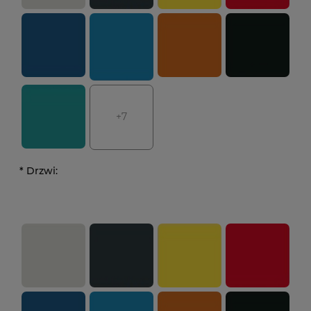
+7
*
Drzwi: