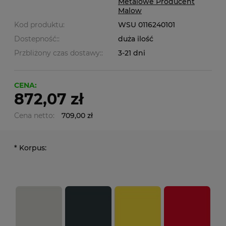
Metalowe Producent
Malow
Kod produktu:
WSU 0116240101
Dostepność::
duża ilość
Przbliżony czas dostawy::
3-21 dni
CENA:
872,07 zł
Cena netto:
709,00 zł
*
Korpus: