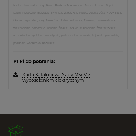
Mielec, Tarnowskie Góry, Konin, Grodzisk Mazowiecki, Rawicz, Leszno, Sopot,
Lublin, Piaseczno, Białystok, Świdnica, Wałbrzych, Mielec, Jelenia Góra, Nowy Sącz,
Głogów, Zgorzelec, Żary, Nowa Sól, Lubin, Polkowice, Gniezno, województwa:
wielkopolskie, pomorskie, lubuskie, śląskie, łódzkie, małopolskie, świętokrzyskie,
mazowieckie, opolskie, dolnośląskie, podkarpackie, lubelskie, kujawsko pomorskie,
podlaskie, warmińsko mazurskie.
Pliki do pobrania:
Karta Katalogowa Szafy MSuV z
wyposażeniem elektrycznym