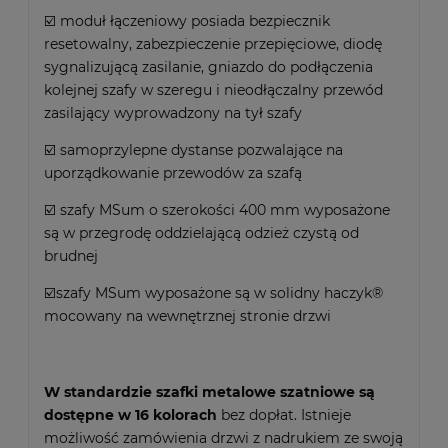
☑️ moduł łączeniowy posiada bezpiecznik
resetowalny, zabezpieczenie przepięciowe, diodę
sygnalizującą zasilanie, gniazdo do podłączenia
kolejnej szafy w szeregu i nieodłączalny przewód
zasilający wyprowadzony na tył szafy
☑️ samoprzylepne dystanse pozwalające na
uporządkowanie przewodów za szafą
☑️ szafy MSum o szerokości 400 mm wyposażone
są w przegrodę oddzielającą odzież czystą od
brudnej
☑️szafy MSum wyposażone są w solidny haczyk®
mocowany na wewnętrznej stronie drzwi
W standardzie szafki metalowe szatniowe są
dostępne w 16 kolorach
bez dopłat. Istnieje
możliwość zamówienia drzwi z nadrukiem ze swoją