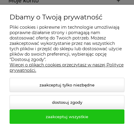
Moje konto
Dbamy o Twoją prywatność
Regulamin
Pliki cookies i pokrewne im technologie umożliwiają
poprawne działanie strony i pomagają nam
Dostawa - realizacja
dostosować ofertę do Twoich potrzeb. Możesz
zaakceptować wykorzystanie przez nas wszystkich
tych plików i przejść do sklepu lub dostosować użycie
Gwarancja i zwroty
plików do swoich preferencji, wybierając opcję
"Dostosuj zgody".
Więcej o plikach cookies przeczytasz w naszej Polityce
Pomoc
prywatności.
zaakceptuj tylko niezbędne
dostosuj zgody
zaakceptuj wszystkie
© 2026 profesmeb.pl. Wszelkie prawa zastrzeżone.