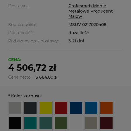
Dostawca:
Profesmeb Meble
Metalowe Producent
Malow
Kod produktu:
MSUV 0217020408
Dostepność::
duża ilość
Przbliżony czas dostawy::
3-21 dni
CENA:
4 506,72 zł
Cena netto:
3 664,00 zł
*
Kolor korpusu: