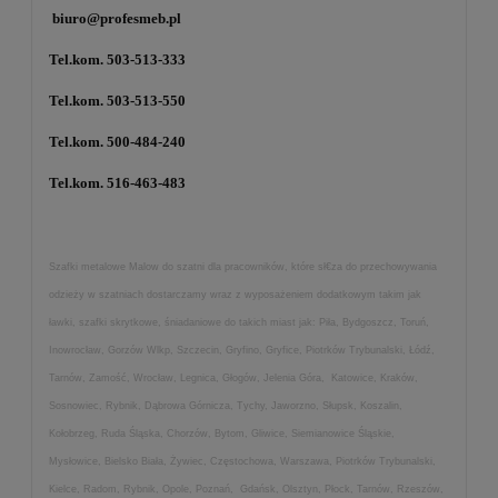
biuro@profesmeb.pl
Tel.kom. 503-513-333
Tel.kom. 503-513-550
Tel.kom. 500-484-240
Tel.kom. 516-463-483
Szafki metalowe Malow do szatni dla pracowników, które sł€za do przechowywania
odzieży w szatniach dostarczamy wraz z wyposażeniem dodatkowym takim jak
ławki, szafki skrytkowe, śniadaniowe do takich miast jak: Piła, Bydgoszcz, Toruń,
Inowrocław, Gorzów Wlkp, Szczecin, Gryfino, Gryfice, Piotrków Trybunalski, Łódź,
Tarnów, Zamość, Wrocław, Legnica, Głogów, Jelenia Góra, Katowice, Kraków,
Sosnowiec, Rybnik, Dąbrowa Górnicza, Tychy, Jaworzno, Słupsk, Koszalin,
Kołobrzeg, Ruda Śląska, Chorzów, Bytom, Gliwice, Siemianowice Śląskie,
Mysłowice, Bielsko Biała, Żywiec, Częstochowa, Warszawa, Piotrków Trybunalski,
Kielce, Radom, Rybnik, Opole, Poznań, Gdańsk, Olsztyn, Płock, Tarnów, Rzeszów,