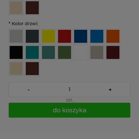
*
Kolor drzwi:
-
+
szt.
do koszyka
*
- Pole wymagane