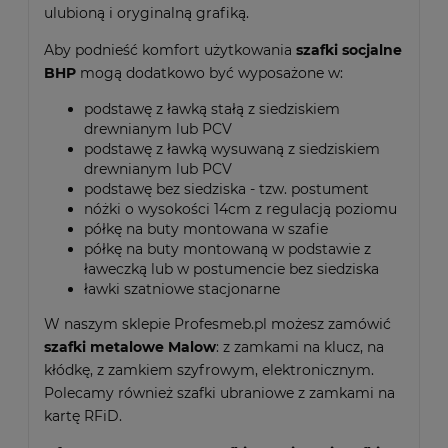
ulubioną i oryginalną grafiką.
Aby podnieść komfort użytkowania
szafki socjalne
BHP
mogą dodatkowo być wyposażone w:
podstawę z ławką stałą z siedziskiem
drewnianym lub PCV
podstawę z ławką wysuwaną z siedziskiem
drewnianym lub PCV
podstawę bez siedziska - tzw. postument
nóżki o wysokości 14cm z regulacją poziomu
półkę na buty montowana w szafie
półkę na buty montowaną w podstawie z
ławeczką lub w postumencie bez siedziska
ławki szatniowe stacjonarne
W naszym sklepie Profesmeb.pl możesz zamówić
szafki metalowe Malow
: z zamkami na klucz, na
kłódkę, z zamkiem szyfrowym, elektronicznym.
Polecamy również szafki ubraniowe z zamkami na
kartę RFiD.