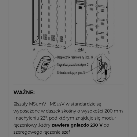
WAŻNE:
☑️szafy MSumV i MSusV w standardzie są
wyposażone w daszek skośny o wysokości 200 mm
i nachyleniu 22°, pod którym znajduje się moduł
łączeniowy ,który
zawiera gniazdo 230 V
do
szeregowego łączenia szaf