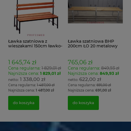
Ławka szatniowa z
Ławka szatniowa BHP
wieszakami 150cm ławko-
200cm ŁO 20 metalowy
wieszak dwustronny
stelaż. siedzisko z drewna
Łsz2a
1 645,74 zł
765,06 zł
Cena regularna:
1 829,01 zł
Cena regularna:
849,93 zł
Najniższa cena:
1 829,01 zł
Najniższa cena:
849,93 zł
1 338,00 zł
622,00 zł
Cena regularna:
1 487,00 zł
Cena regularna:
691,00 zł
Najniższa cena:
1 487,00 zł
Najniższa cena:
691,00 zł
do koszyka
do koszyka