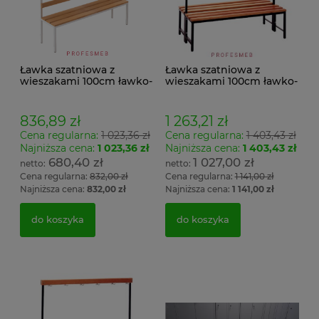
Ławka szatniowa z
Ławka szatniowa z
wieszakami 100cm ławko-
wieszakami 100cm ławko-
wieszak jednostronny
wieszak dwustronny Łsz2
Łsz1
836,89 zł
1 263,21 zł
Cena regularna:
1 023,36 zł
Cena regularna:
1 403,43 zł
Najniższa cena:
1 023,36 zł
Najniższa cena:
1 403,43 zł
680,40 zł
1 027,00 zł
Cena regularna:
832,00 zł
Cena regularna:
1 141,00 zł
Najniższa cena:
832,00 zł
Najniższa cena:
1 141,00 zł
do koszyka
do koszyka