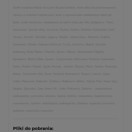
Szafki metalowe Malow do szatni dla pracowników, które sł€za do przechowywania
odzieży w szatniach dostarczamy wraz z wyposażeniem dodatkowym takim jak
ławki, szafki skrytkowe, śniadaniowe do takich miast jak: Piła, Bydgoszcz, Toruń,
Inowrocław, Gorzów Wlkp, Szczecin, Gryfino, Gryfice, Piotrków Trybunalski, Łódź,
Tarnów, Zamość, Wrocław, Legnica, Głogów, Jelenia Góra, Katowice, Kraków,
Sosnowiec, Rybnik, Dąbrowa Górnicza, Tychy, Jaworzno, Słupsk, Koszalin,
Kołobrzeg, Ruda Śląska, Chorzów, Bytom, Gliwice, Siemianowice Śląskie,
Mysłowice, Bielsko Biała, Żywiec, Częstochowa, Warszawa, Piotrków Trybunalski,
Kielce, Radom, Rybnik, Opole, Poznań, Gdańsk, Olsztyn, Płock, Tarnów, Rzeszów,
Mielec, Tarnowskie Góry, Konin, Grodzisk Mazowiecki, Rawicz, Leszno, Sopot,
Lublin, Piaseczno, Białystok, Świdnica, Wałbrzych, Mielec, Jelenia Góra, Nowy Sącz,
Głogów, Zgorzelec, Żary, Nowa Sól, Lubin, Polkowice, Gniezno, województwa:
wielkopolskie, pomorskie, lubuskie, śląskie, łódzkie, małopolskie, świętokrzyskie,
mazowieckie, opolskie, dolnośląskie, podkarpackie, lubelskie, kujawsko pomorskie,
podlaskie, warmińsko mazurskie.
Pliki do pobrania: