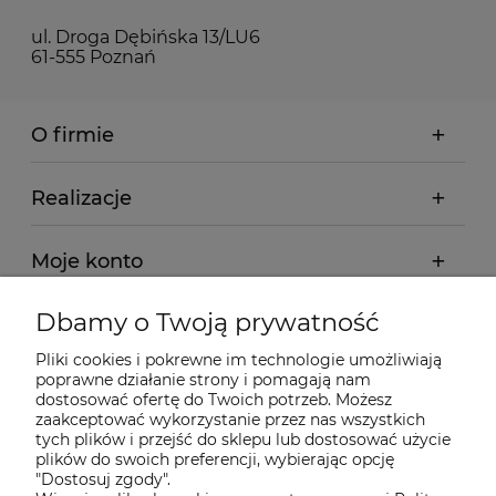
ul. Droga Dębińska 13/LU6
61-555 Poznań
O firmie
Realizacje
Moje konto
Dbamy o Twoją prywatność
Regulamin
Pliki cookies i pokrewne im technologie umożliwiają
poprawne działanie strony i pomagają nam
Dostawa - realizacja
dostosować ofertę do Twoich potrzeb. Możesz
zaakceptować wykorzystanie przez nas wszystkich
tych plików i przejść do sklepu lub dostosować użycie
Gwarancja i zwroty
plików do swoich preferencji, wybierając opcję
"Dostosuj zgody".