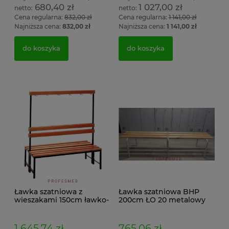
680,40 zł
1 027,00 zł
Cena regularna:
832,00 zł
Cena regularna:
1 141,00 zł
Najniższa cena:
832,00 zł
Najniższa cena:
1 141,00 zł
do koszyka
do koszyka
Ławka szatniowa z
Ławka szatniowa BHP
wieszakami 150cm ławko-
200cm ŁO 20 metalowy
wieszak dwustronny
stelaż. siedzisko z drewna
Łsz2a
1 645,74 zł
765,06 zł