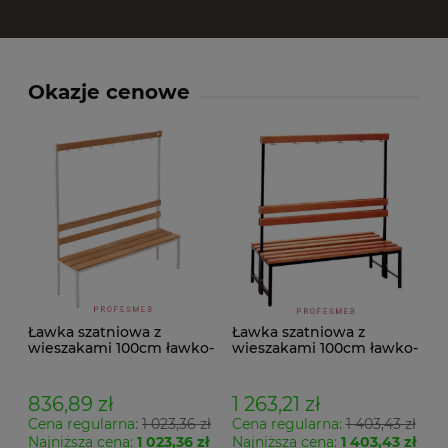
Okazje cenowe
Ławka szatniowa z
Ławka szatniowa z
wieszakami 100cm ławko-
wieszakami 100cm ławko-
wieszak jednostronny
wieszak dwustronny Łsz2
Łsz1
836,89 zł
1 263,21 zł
Cena regularna:
1 023,36 zł
Cena regularna:
1 403,43 zł
Najniższa cena:
1 023,36 zł
Najniższa cena:
1 403,43 zł