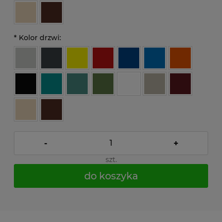
*
Kolor drzwi:
-
+
szt.
do koszyka
*
- Pole wymagane