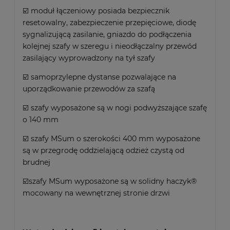
☑️ moduł łączeniowy posiada bezpiecznik
resetowalny, zabezpieczenie przepięciowe, diodę
sygnalizującą zasilanie, gniazdo do podłączenia
kolejnej szafy w szeregu i nieodłączalny przewód
zasilający wyprowadzony na tył szafy
☑️ samoprzylepne dystanse pozwalające na
uporządkowanie przewodów za szafą
☑️ szafy wyposażone są w nogi podwyższające szafę
o 140 mm
☑️ szafy MSum o szerokości 400 mm wyposażone
są w przegrodę oddzielającą odzież czystą od
brudnej
☑️szafy MSum wyposażone są w solidny haczyk®
mocowany na wewnętrznej stronie drzwi