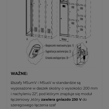
WAŻNE:
☑️szafy MSumV i MSusV w standardzie są
wyposażone w daszek skośny o wysokości 200 mm
i nachyleniu 22°, pod którym znajduje się moduł
łączeniowy ,który
zawiera gniazdo 230 V
do
szeregowego łączenia szaf