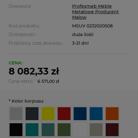
Dostawca:
Profesmeb Meble
Metalowe Producent
Malow
Kod produktu:
MSUV 0232020508
Dostepność::
duża ilość
Przbliżony czas dostawy::
3-21 dni
CENA:
8 082,33 zł
Cena netto:
6 571,00 zł
*
Kolor korpusu: