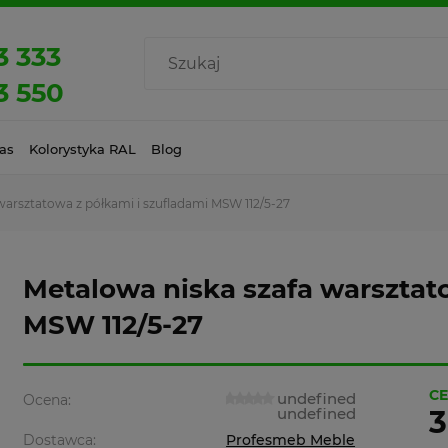
3 333
3 550
as
Kolorystyka RAL
Blog
warsztatowa z półkami i szufladami MSW 112/5-27
Metalowa niska szafa warsztat
MSW 112/5-27
CE
undefined
Ocena:
undefined
3
Dostawca:
Profesmeb Meble