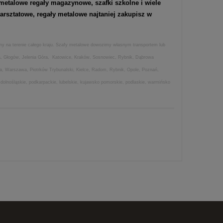
metalowe regały magazynowe
,
szafki szkolne
i wiele
rsztatowe, regały metalowe najtaniej zakupisz w
amy na terenie całego kraju. Szafy metalowe dowozimy własnym transportem lub
ica, Głogów, Jelenia Góra, Katowice, Kraków, Sosnowiec, Rybnik, Dąbrowa
wa, Warszawa, Piotrków Trybunalski, Kielce, Radom, Rybnik, Opole, Poznań,
 dolnośląskie, podkarpackie, lubelskie, kujawsko pomorskie, podlaskie, warmińsko