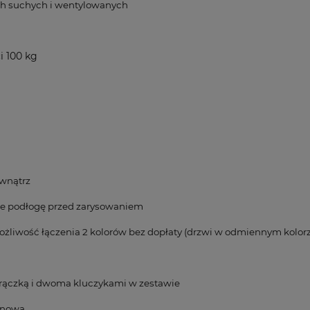
h suchych i wentylowanych
 100 kg
ewnątrz
ące podłogę przed zarysowaniem
ożliwość łączenia 2 kolorów bez dopłaty (drzwi w odmiennym kolorz
rączką i dwoma kluczykami w zestawie
onową