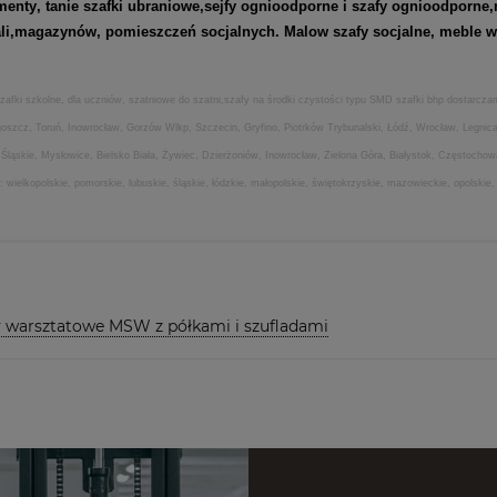
menty
, tanie szafki ubraniowe,
sejfy ognioodporne
i
szafy ognioodporne
,
ali,magazynów, pomieszczeń socjalnych. Malow szafy socjalne, meble wa
zafki szkolne, dla uczniów, szatniowe do szatni,szafy na środki czystości typu SMD szafki bhp dostarcz
ydgoszcz, Toruń, Inowrocław, Gorzów Wlkp, Szczecin, Gryfino, Piotrków Trybunalski, Łódź, Wrocław, Legn
ląskie, Mysłowice, Bielsko Biała, Żywiec, Dzierżoniów, Inowrocław, Zielona Góra, Białystok, Częstocho
elkopolskie, pomorskie, lubuskie, śląskie, łódzkie, małopolskie, świętokrzyskie, mazowieckie, opolskie,
 warsztatowe MSW z półkami i szufladami