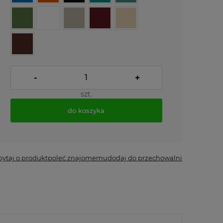
-
+
szt.
do koszyka
*
- Pole wymagane
pytaj o produkt
poleć znajomemu
dodaj do przechowalni