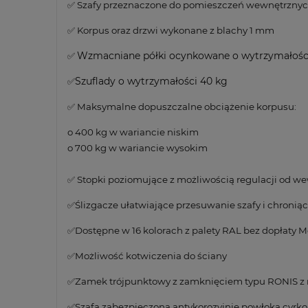
✅ Szafy przeznaczone do pomieszczeń wewnętrznyc
✅ Korpus oraz drzwi wykonane z blachy 1 mm
Wzmacniane półki ocynkowane o wytrzymałości
✅
Szuflady o wytrzymałości 40 kg
✅
✅ Maksymalne dopuszczalne obciążenie korpusu:
o 400 kg w wariancie niskim
o 700 kg w wariancie wysokim
✅ Stopki poziomujące z możliwością regulacji od w
✅Ślizgacze ułatwiające przesuwanie szafy i chroni
✅Dostępne w 16 kolorach z palety RAL bez dopłaty M
✅Możliwość kotwiczenia do ściany
✅Zamek trójpunktowy z zamknięciem typu RONIS z 
✅Szafa zabezpieczona antykorozyjnie powłoką cyrk