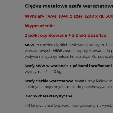
Ciężka metalowa szafa warsztatowa
Wymiary : wys. 1040 x szer. 1200 x gł. 5
Wyposażenie:
2 półki ocynkowane + 2 bloki 2 szuflad
MSW
to rodzina ciężkich szaf warsztatowych „he
warsztatowych
MSW
została zaprojektowana do p
wpływa na wytrzymałość konstrukcji. Korpus szafy
Szafy MSW w wariancie z półkami i szufladami
wytrzymałości 40 kg.
Szafy ciężkie warsztatowe MSW
firmy Malow to 
solidnych i pojemnych mebli do przechowywania 
Cechy charakterystyczne :
✅ 5 lat gwarancji (wg warunków gwarancji na wyrob