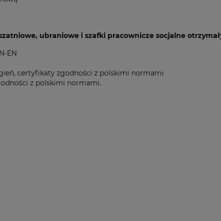
zatniowe, ubraniowe i szafki pracownicze socjalne otrzymały
PN-EN
 ogień, certyfikaty zgodności z polskimi normami
 zgodności z polskimi normami.