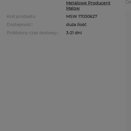
Ce
Metalowe Producent
Malow
Kod produktu:
MSW 17030627
Dostepność::
duża ilość
Przbliżony czas dostawy::
3-21 dni