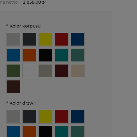
na netto:
2 858,00 zł
*
Kolor korpusu:
*
Kolor drzwi: