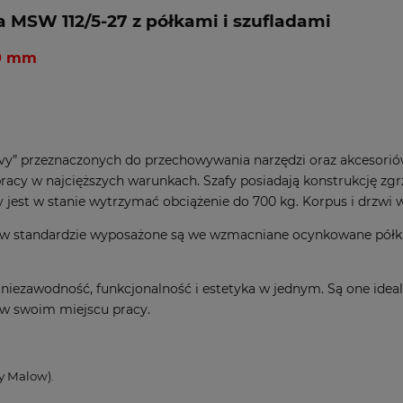
 MSW 112/5-27 z półkami i szufladami
00 mm
avy” przeznaczonych do przechowywania narzędzi oraz akcesorió
racy w najcięższych warunkach. Szafy posiadają konstrukcję z
 jest w stanie wytrzymać obciążenie do 700 kg. Korpus i drzwi 
w standardzie wyposażone są we wzmacniane ocynkowane półki o
niezawodność, funkcjonalność i estetyka w jednym. Są one idea
w swoim miejscu pracy.
y Malow).