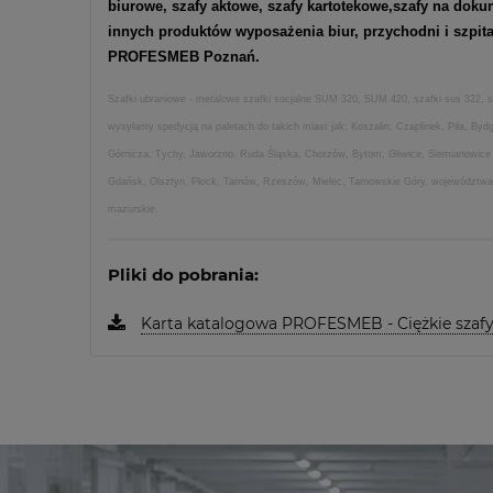
biurowe
,
szafy aktowe
,
szafy kartotekowe
,
szafy na doku
innych produktów wyposażenia biur, przychodni i szpit
PROFESMEB Poznań.
Szafki ubraniowe - metalowe szafki socjalne SUM 320, SUM 420, szafki sus 322, s
wysyłamy spedycją na paletach do takich miast jak: Koszalin, Czaplinek, Piła, B
Górnicza, Tychy, Jaworzno, Ruda Śląska, Chorzów, Bytom, Gliwice, Siemianowice Ś
Gdańsk, Olsztyn, Płock, Tarnów, Rzeszów, Mielec, Tarnowskie Góry, województwa: wi
mazurskie.
Pliki do pobrania:
Karta katalogowa PROFESMEB - Ciężkie szafy