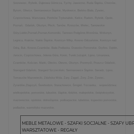
Sosnowiec, Rybnik, Dąbrowa Górnicza, Tychy, Jaworzno, Ruda Śląska, Chorzów,
Bytom, Gliwice, Siemianowice Śląskie, Mysłowice, Bielsko Biała, Żywiec,
Częstochowa, Warszawa, Piotrków Trybunalski, Kielce, Radom, Rybnik, Opole,
Poznań, Gdańsk, Olsztyn, Płock, Tarnów, Rzeszów, Mielec, Tarnowskie
Góry,Lublin,Poznań,Poznan,Komorniki, Tarnowo Podgórne,Września, Wolsztyn,
Legnica, Kraków, Nakło Śląskie, Kostrzyn Wlkp, Krosno Odrzańskie, Kostrzyn nad
Odrą, Buk, Krosno,Czarnków, Biała Podlaska, Drawsko Pomorskie, Gryfino, Dęblin,
Jarocin, Częstochowa, Jelenia Góra, Konin, Turek,Leżajsk, Lipno, Limanowa,
Czarnków, Kościan, Marki, Olecko, Olesno, Olsztyn, Przemyśl, Pruszcz Gdański,
Starogard Gdański, Stargard Szczeciński, Siemianowice Śląskie, Sieradz, Lipno,
Tomaszów Mazowiecki, Zduńska Wola, Żary, Żagań, Żory, Żnin, Żywiec,
Żyrardów,Zbąszyń, Świebodzin, Starachowice, Śmigiel, Trzcianka, województwa:
wielkopolskie, pomorskie, lubuskie, śląskie, łódzkie, małopolskie, świętokrzyskie,
mazowieckie, opolskie, dolnośląskie, podkarpackie, lubelskie, kujawsko pomorskie,
podlaskie, warmińsko mazurskie.
MEBLE METALOWE - SZAFKI SOCJALNE - SZAFY UBR
WARSZTATOWE - REGAŁY