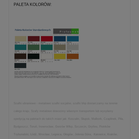
PALETA KOLORÓW:
Szafki ubraniowe - metalowe szafki socjalne, szafki bhp dostarczamy na terenie
całego kraju. Szafy metalowe dowozimy własnym transportem lub wysyłamy
spedycją na paletach do takich miast jak: Koszalin, Słupsk, Malbork, Czaplinek, Piła,
Bydgoszcz, Toruń, Inowrocław, Gorzów Wlkp, Szczecin, Gryfino, Piotrków
Trybunalski, Łódź, Wrocław, Legnica, Głogów, Jelenia Góra, Katowice, Kraków,