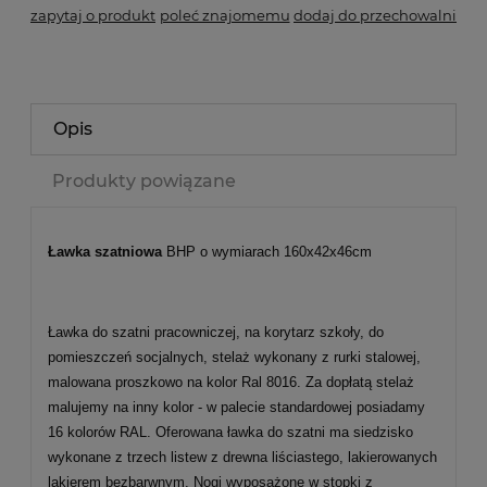
zapytaj o produkt
poleć znajomemu
dodaj do przechowalni
Opis
Produkty powiązane
Ławka szatniowa
BHP o wymiarach 160x42x46cm
Ławka do szatni pracowniczej, na korytarz szkoły, do
pomieszczeń socjalnych, stelaż wykonany z rurki stalowej,
malowana proszkowo na kolor Ral 8016. Za dopłatą stelaż
malujemy na inny kolor - w palecie standardowej posiadamy
16 kolorów RAL. Oferowana ławka do szatni ma siedzisko
wykonane z trzech listew z drewna liściastego, lakierowanych
lakierem bezbarwnym. Nogi wyposażone w stopki z