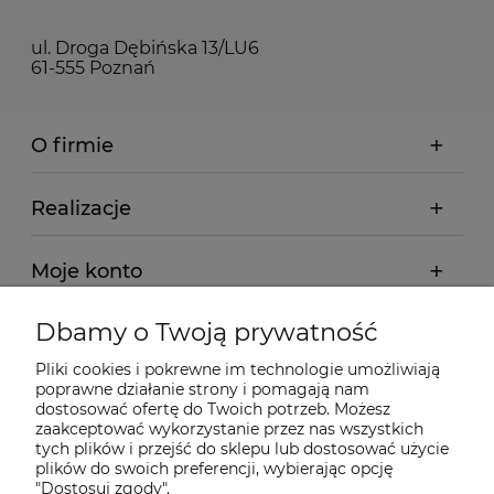
ul. Droga Dębińska 13/LU6
61-555 Poznań
O firmie
Realizacje
Moje konto
Dbamy o Twoją prywatność
Regulamin
Pliki cookies i pokrewne im technologie umożliwiają
poprawne działanie strony i pomagają nam
Dostawa - realizacja
dostosować ofertę do Twoich potrzeb. Możesz
zaakceptować wykorzystanie przez nas wszystkich
tych plików i przejść do sklepu lub dostosować użycie
Gwarancja i zwroty
plików do swoich preferencji, wybierając opcję
"Dostosuj zgody".