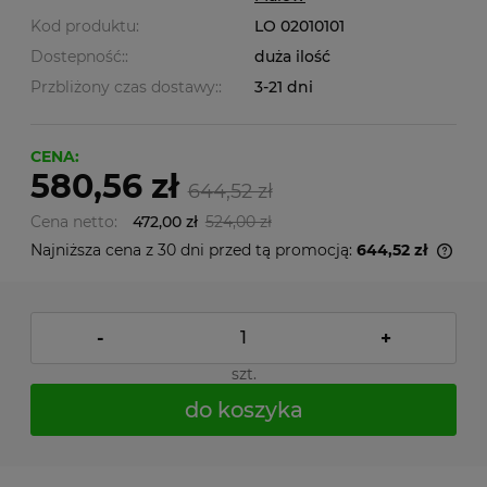
Kod produktu:
LO 02010101
Dostepność::
duża ilość
Przbliżony czas dostawy::
3-21 dni
CENA:
580,56 zł
644,52 zł
Cena netto:
472,00 zł
524,00 zł
Najniższa cena z 30 dni przed tą promocją:
644,52 zł
-
+
szt.
do koszyka