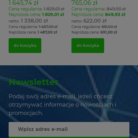
1 645,74 zł
765,06 zł
Cena regularna:
1 829,01 zł
Cena regularna:
849,93 zł
Najniższa cena:
1 829,01 zł
Najniższa cena:
849,93 zł
1 338,00 zł
622,00 zł
Cena regularna:
1 487,00 zł
Cena regularna:
691,00 zł
Najniższa cena:
1 487,00 zł
Najniższa cena:
691,00 zł
do koszyka
do koszyka
Newsletter
Podaj swój adres e-mail, jeżeli chcesz
otrzymywać informacje o nowościach i
promocjach.