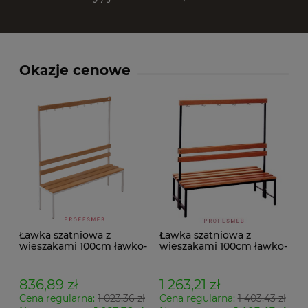
Okazje cenowe
Ławka szatniowa z
Ławka szatniowa z
wieszakami 100cm ławko-
wieszakami 100cm ławko-
wieszak jednostronny
wieszak dwustronny Łsz2
Łsz1
836,89 zł
1 263,21 zł
Cena regularna:
1 023,36 zł
Cena regularna:
1 403,43 zł