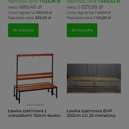
Najniższa cena:
1 023,36 zł
Najniższa cena:
1 403,43 zł
680,40 zł
1 027,00 zł
Cena regularna:
832,00 zł
Cena regularna:
1 141,00 zł
Najniższa cena:
832,00 zł
Najniższa cena:
1 141,00 zł
do koszyka
do koszyka
Ławka szatniowa z
Ławka szatniowa BHP
wieszakami 150cm ławko-
200cm ŁO 20 metalowy
wieszak dwustronny
stelaż. siedzisko z drewna
Łsz2a